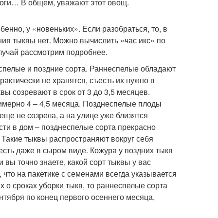
роги… В общем, уважают этот овощ.
бенно, у «новеньких». Если разобраться, то, в
ния тыквы нет. Можно вычислить «час икс» по
случай рассмотрим подробнее.
спелые и поздние сорта. Раннеспелые обладают
актически не хранятся, съесть их нужно в
вы созревают в срок от 3 до 3,5 месяцев.
римерно 4 – 4,5 месяца. Позднеспелые плоды
еще не созрела, а на улице уже близятся
сти в дом – позднеспелые сорта прекрасно
Такие тыквы распространяют вокруг себя
есть даже в сыром виде. Кожура у поздних тыкв
 вы точно знаете, какой сорт тыквы у вас
, что на пакетике с семенами всегда указывается
х о сроках уборки тыкв, то раннеспелые сорта
нтября по конец первого осеннего месяца,