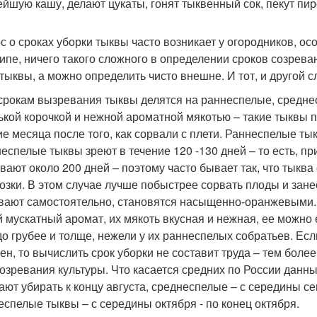
ейшую кашу, делают цукаты, гонят тыквенный сок, пекут пи
с о сроках уборки тыквы часто возникает у огородников, осо
ипе, ничего такого сложного в определении сроков созрева
 тыквы, а можно определить чисто внешне. И тот, и другой 
 срокам вызревания тыквы делятся на раннеспелые, средне
ькой корочкой и нежной ароматной мякотью – такие тыквы пр
ие месяца после того, как сорвали с плети. Раннеспелые тык
еспелые тыквы зреют в течение 120 -130 дней – то есть, п
вают около 200 дней – поэтому часто бывает так, что тыква 
озки. В этом случае лучше побыстрее сорвать плоды и зане
вают самостоятельно, становятся насыщенно-оранжевыми. 
й мускатный аромат, их мякоть вкусная и нежная, ее можно 
до грубее и толще, нежели у их раннеспелых собратьев. Если
ен, то вычислить срок уборки не составит труда – тем более
созревания культуры. Что касается средних по России данны
ают убирать к концу августа, среднеспелые – с середины се
еспелые тыквы – с середины октября - по конец октября.