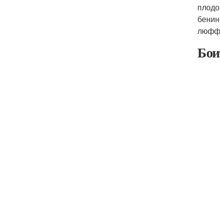
плодо
бенин
люффа
Бои