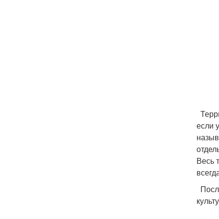
Терри
если 
назыв
отдел
Весь 
всегд
После
культ