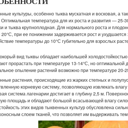
ОБЕННОСТИ
нные культуры, особенно тыква мускатная и восковая, а т
. Оптимальная температура для их роста и развития — 25-
ки и тыква крупноплодная. Для нормального роста и плод
 20°С, при ее понижении задерживается рост и ухудшается 
йствие температуры до 10°С губительно для взрослых раст
окорый вид тыквы обладает наибольшей холодостойкостью 
ают прорастать при температуре 13-14°С, но оптимальной д
льное опыление растений возможно при температуре 20-2
нные растения, происходящие из жарких степных и полупу
твленную корневую систему, позволяющую извлекать влагу 
вая система лагенарии достигает в глубину 2,5 м. Поверхн
ую площадь и обладают большой всасывающей влагу силой,
тойкость этих видов тыквенных культур обусловлена силь
хоносным слоем тканей, что позволяет им выдерживать тем