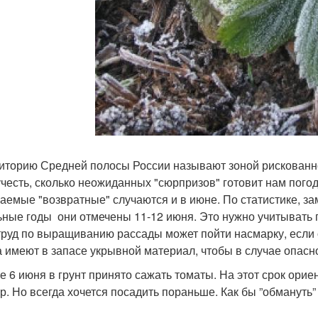
торию Средней полосы России называют зоной рискованно
учесть, сколько неожиданных "сюрпризов" готовит нам погод
аемые "возвратные" случаются и в июне. По статистике, за
ьные годы они отмечены 11-12 июня. Это нужно учитывать 
труд по выращиванию рассады может пойти насмарку, если 
а имеют в запасе укрывной материал, чтобы в случае опасн
 6 июня в грунт принято сажать томаты. На этот срок орие
ур. Но всегда хочется посадить пораньше. Как бы ”обмануть”