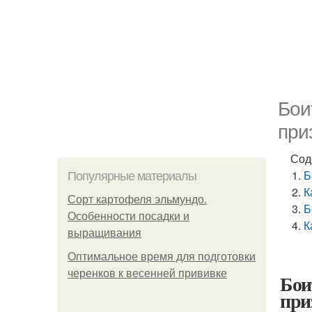
Бои
при
Сод
Б
Популярные материалы
К
Сорт картофеля эльмундо.
Б
Особенности посадки и
К
выращивания
Оптимальное время для подготовки
черенков к весенней прививке
Бои
при