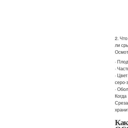
2. Чт
ли ср
Осмот
· Пло
· Част
· Цве
серо-
· Обо
Когда
Среза
храни
Как