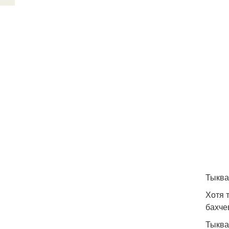
Тыква
Хотя 
бахче
Тыква