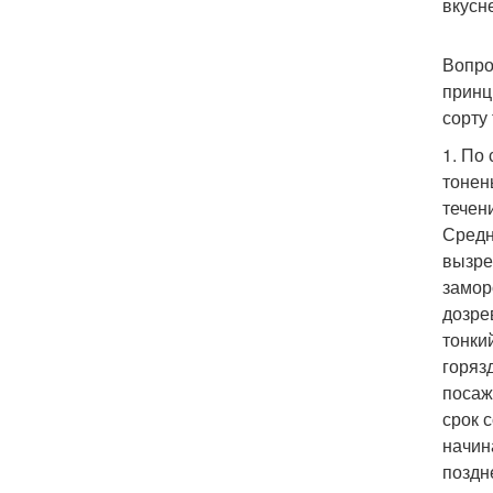
вкусн
Вопро
принц
сорту
1. По
тонен
течен
Средн
вызре
замор
дозре
тонки
горяз
посаж
срок 
начин
поздн