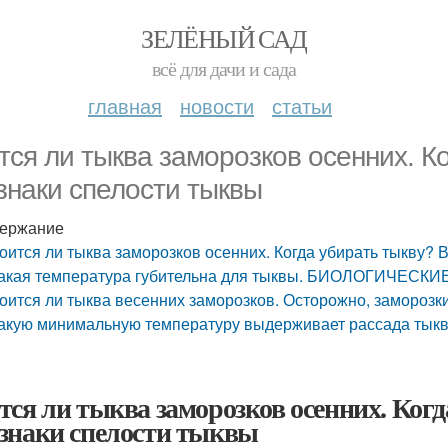
ЗЕЛЁНЫЙ САД
всё для дачи и сада
главная
новости
статьи
тся ли тыква заморозков осенних. К
знаки спелости тыквы
ержание
оится ли тыква заморозков осенних. Когда убирать тыкву?
акая температура губительна для тыквы. БИОЛОГИЧЕС
оится ли тыква весенних заморозков. Осторожно, заморозк
акую минимальную температуру выдерживает рассада тык
тся ли тыква заморозков осенних. Ког
знаки спелости тыквы