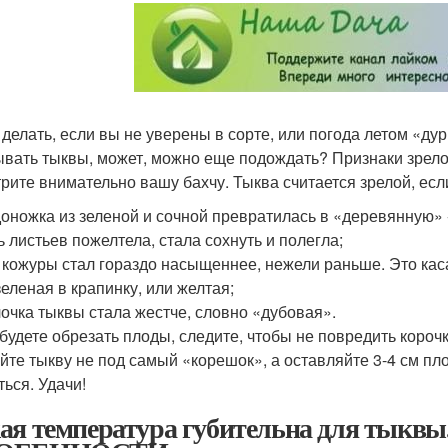
о делать, если вы не уверены в сорте, или погода летом «ду
ывать тыквы, может, можно еще подождать? Признаки зрело
рите внимательно вашу бахчу. Тыква считается зрелой, есл
доножка из зеленой и сочной превратилась в «деревянную» -
ь листьев пожелтела, стала сохнуть и полегла;
т кожуры стал гораздо насыщеннее, нежели раньше. Это кас
зеленая в крапинку, или желтая;
лочка тыквы стала жестче, словно «дубовая».
 будете обрезать плоды, следите, чтобы не повредить корочк
йте тыкву не под самый «корешок», а оставляйте 3-4 см пл
ться. Удачи!
ая температура губительна для т