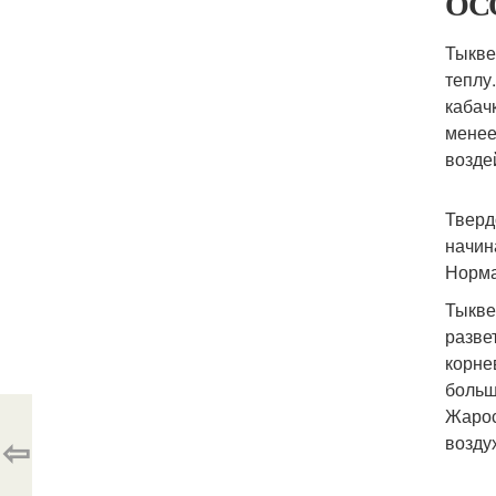
ОС
Тыкве
теплу
кабач
менее
возде
Тверд
начин
Норма
Тыкве
разве
корне
больш
Жарос
⇦
возду