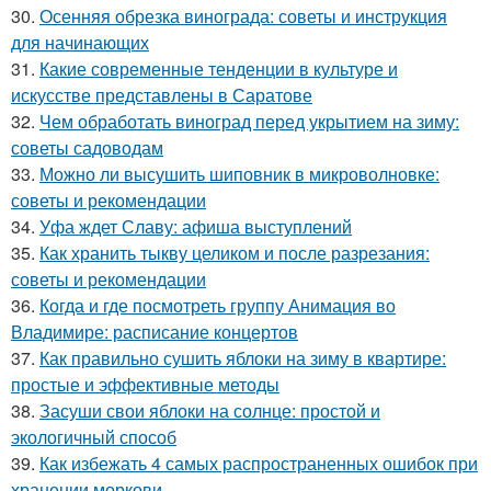
30.
Осенняя обрезка винограда: советы и инструкция
для начинающих
31.
Какие современные тенденции в культуре и
искусстве представлены в Саратове
32.
Чем обработать виноград перед укрытием на зиму:
советы садоводам
33.
Можно ли высушить шиповник в микроволновке:
советы и рекомендации
34.
Уфа ждет Славу: афиша выступлений
35.
Как хранить тыкву целиком и после разрезания:
советы и рекомендации
36.
Когда и где посмотреть группу Анимация во
Владимире: расписание концертов
37.
Как правильно сушить яблоки на зиму в квартире:
простые и эффективные методы
38.
Засуши свои яблоки на солнце: простой и
экологичный способ
39.
Как избежать 4 самых распространенных ошибок при
хранении моркови