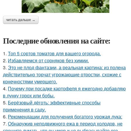
читать дальше →
Последние обновления на сайте:
1.
Топ 5 сортов томатов для вашего огорода.
2.
Избавляемся от сорняков без химии.
3.
Это не плод фантазии, а реальная картина: из полена
действительно торчат угрожающие отростки, схожие с
конечностями умершего.
4.
Почему при посадке картофеля я ежегодно добавляю
в лунку горох или бобы.
5.
Берёзовый дёготь: эффективные способы
применения в саду.
6.
Рекомендации для получения богатого урожая лука:
7.
Обнаружив неподвижного ежа в период холодов, не
спешите думать, что он умер и не выбрасывайте его.