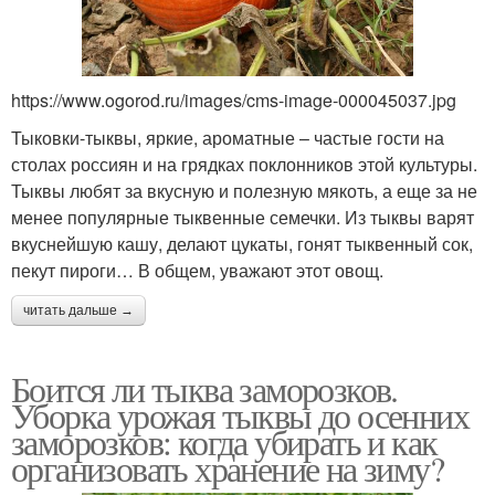
https://www.ogorod.ru/images/cms-image-000045037.jpg
Тыковки-тыквы, яркие, ароматные – частые гости на
столах россиян и на грядках поклонников этой культуры.
Тыквы любят за вкусную и полезную мякоть, а еще за не
менее популярные тыквенные семечки. Из тыквы варят
вкуснейшую кашу, делают цукаты, гонят тыквенный сок,
пекут пироги… В общем, уважают этот овощ.
читать дальше →
Боится ли тыква заморозков.
Уборка урожая тыквы до осенних
заморозков: когда убирать и как
организовать хранение на зиму?