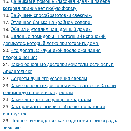
15.
Дачникам в помощь классная идея - шпалера,
которая принимает любую форму.
16.
Бабушкин способ заготовки свеклы -.
17.
Отличная банька на крайнем севере.
18.
Обшил и утеплил наш дачный домик.
19.
Вяленые помидоры - настоящий испанский
деликатес, который легко приготовить дома.
20.
Чтo дeлaть C клубникoй пocлe oкoнчaния
плoдoнoшeния:
21.
Какие основные достопримечательности есть в
Архангельске
22.
Секреты лучшего усвоения свеклы
23.
Какие основные достопримечательности Казани
рекомендуют посетить туристам
24.
Какие интересные улицы и кварталы
25.
Как правильно привить яблоню: пошаговая
инструкция
26.
Полное руководство: как подготовить виноград к
зимовке