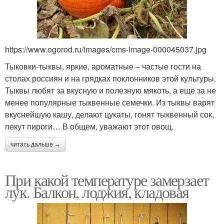
https://www.ogorod.ru/images/cms-image-000045037.jpg
Тыковки-тыквы, яркие, ароматные – частые гости на
столах россиян и на грядках поклонников этой культуры.
Тыквы любят за вкусную и полезную мякоть, а еще за не
менее популярные тыквенные семечки. Из тыквы варят
вкуснейшую кашу, делают цукаты, гонят тыквенный сок,
пекут пироги… В общем, уважают этот овощ.
читать дальше →
При какой температуре замерзает
лук. Балкон, лоджия, кладовая