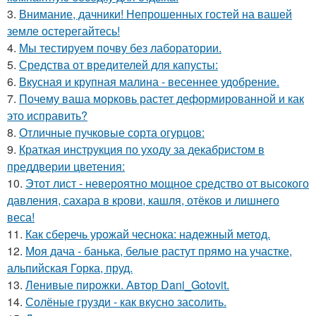
3.
Внимание, дачники! Непрошенных гостей на вашей
земле остерегайтесь!
4.
Мы тестируем почву без лаборатории.
5.
Средства от вредителей для капусты:
6.
Вкусная и крупная малина - весеннее удобрение.
7.
Почему ваша морковь растет деформированной и как
это исправить?
8.
Отличные пучковые сорта огурцов:
9.
Краткая инструкция по уходу за декабристом в
преддверии цветения:
10.
Этот лист - невероятно мощное средство от высокого
давления, сахара в крови, кашля, отёков и лишнего
веса!
11.
Как сберечь урожай чеснока: надежный метод.
12.
Моя дача - банька, белые растут прямо на участке,
альпийская Горка, пруд.
13.
Ленивые пирожки. Автор Dani_Gotovit.
14.
Солёные грузди - как вкусно засолить.