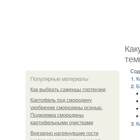
Как
тем
Сод
К
Популярные материалы
Б
Как выбрать саженцы гортензии
Картофель под смородину
удобрение смородины осенью.
Подкормка смородины
картофельными очистками
К
Внезапно нагрянувшие гости