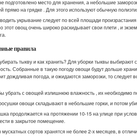
не подготовлено место для хранения, а небольшие заморо
й прямо на грядке . Для этого используют обычную полиэт
водить укрывание следует по всей площади произрастания т
о этот овощ очень широко раскидывает свои плети , и экз
га.
вные правила
 убирать тыкву и как хранить? Для уборки тыквы выбирают 
ость. Собранные в такую погоду овощи будут дольше хранит
оит дождливая погода, и ожидаются заморозки, то следует в
бы убрать с овощей излишнюю влажность , их необходимо п
росушки овощи складывают в небольшие горки, и потом уби
шка продолжается на протяжении 10-15 на улице при услов
ести в закрытое помещение.
 мускатных сортов хранятся не более 2-х месяцев, в отлич