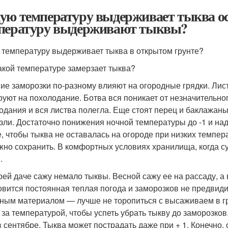
ую температуру выдерживает тыква 
пературу выдерживают тыквы?
 температуру выдерживает тыква в открытом грунте?
акой температуре замерзает тыква?
ие заморозки по-разному влияют на огородные грядки. Лис
руют на похолодание. Ботва вся поникает от незначительно
одания и вся листва полегла. Еще стоят перец и баклажаны
зли. Достаточно понижения ночной температуры до -1 и над
, чтобы тыква не оставалась на огороде при низких темпера
жно сохранить. В комфортных условиях хранилища, когда су
.
оей даче сажу немало тыквы. Весной сажу ее на рассаду, а
овится постоянная теплая погода и заморозков не предвиди
ным материалом — лучше не торопиться с высаживаем в гру
 за температурой, чтобы успеть убрать тыкву до заморозков
в сентябре. Тыква может пострадать даже при + 1. Конечно,