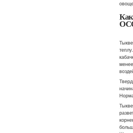
овоще
Как
ОС
Тыкве
теплу
кабач
менее
возде
Тверд
начин
Норма
Тыкве
разве
корне
больш