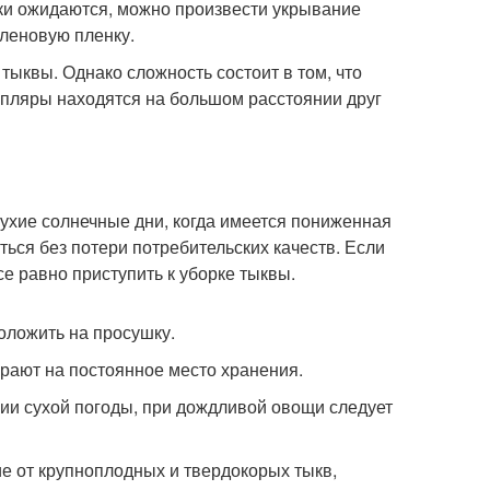
зки ожидаются, можно произвести укрывание
иленовую пленку.
ыквы. Однако сложность состоит в том, что
емпляры находятся на большом расстоянии друг
сухие солнечные дни, когда имеется пониженная
ься без потери потребительских качеств. Если
се равно приступить к уборке тыквы.
оложить на просушку.
рают на постоянное место хранения.
ии сухой погоды, при дождливой овощи следует
ие от крупноплодных и твердокорых тыкв,