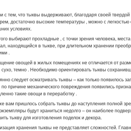
зи с тем, что тыквы выдерживают, благодаря своей твердой
рем, достаточно высокие температуры , можно с легкостью 
них условиях.
того выбирают прохладные , с точки зрения человека, места
ал, находящийся в тыкве, при длительном хранении преобра
ими .
щение овощей в жилых помещениях не отличается от разм
, сухо, темно . Необходимо ориентировать тыквы сохранив
янно следует осматривать тыквы – как только появилось за
 по причине механического повреждения появились признак
ленно такие овощи в переработку .
же вам пришлось собрать тыквы до наступления полной зрел
 экземпляры будут храниться недолго – он наиболее подвер
ить тыкву для изготовления поделок и декора.
изация хранения тыквы не представляет сложностей. Глав