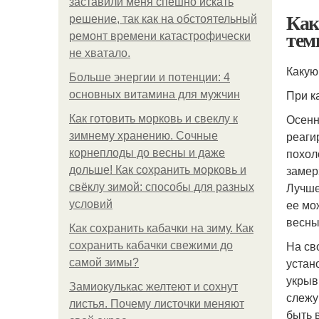
заставили меня спешно искать
Как
решение, так как на обстоятельный
тем
ремонт времени катастрофически
не хватало.
Какую
Больше энергии и потенции: 4
При к
основных витамина для мужчин
Осенн
Как готовить морковь и свеклу к
реаги
зимнему хранению. Сочные
похол
корнеплоды до весны и даже
замер
дольше! Как сохранить морковь и
Лучше
свёклу зимой: способы для разных
ее мо
условий
весны
Как сохранить кабачки на зиму. Как
На св
сохранить кабачки свежими до
устан
самой зимы?
укрыв
Замиокулькас желтеют и сохнут
слежу
листья. Почему листочки меняют
быть 