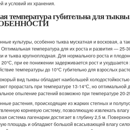
й и условий их хранения.
ая температура губительна для т
ОБЕННОСТИ
нные культуры, особенно тыква мускатная и восковая, а т
. Оптимальная температура для их роста и развития — 25-
ки и тыква крупноплодная. Для нормального роста и плод
 20°С, при ее понижении задерживается рост и ухудшается 
йствие температуры до 10°С губительно для взрослых раст
окорый вид тыквы обладает наибольшей холодостойкостью 
ают прорастать при температуре 13-14°С, но оптимальной д
льное опыление растений возможно при температуре 20-2
нные растения, происходящие из жарких степных и полупу
твленную корневую систему, позволяющую извлекать влагу 
вая система лагенарии достигает в глубину 2,5 м. Поверхн
ую площадь и обладают большой всасывающей влагу силой,