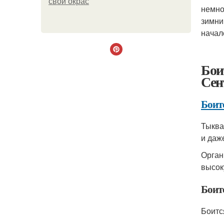
свой окрас
немно
зимни
начал
Бои
Сен
Боит
Тыква
и даж
Орган
высок
Боит
Боитс