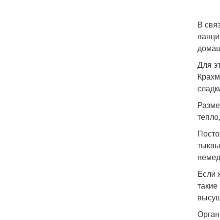
В свя
панци
домаш
Для э
Крахм
сладк
Разме
тепло
Посто
тыквы
немед
Если 
такие
высуш
Орган