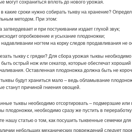
ые могут сохраниться вплоть до нового урожая.
, в какие сроки нужно собирать тыкву на хранение? Определ
льным методом. При этом:
а затвердевает и при постукивании издает глухой звук;
исходит опробковение и усыхание плодоножки;
 надавливании ногтем на корку следов продавливания не о
резать тыкву с грядки? Для сбора урожая тыквы необходимо
 быть острый нож или секатор, которые обеспечат хороший
чаливания. Оставленная плодоножка должна быть не короче
 тыквы будут храниться мало – ведь обламывание плодонож
ые станут причиной гниения овощей.
нные тыквы необходимо отсортировать – подмерзшие или п
ы плодоножки, необходимо сразу же пустить в переработку
те нашу статью о том, как посушить тыквенные семечки для
аличии небольших механических повреждений следует прома