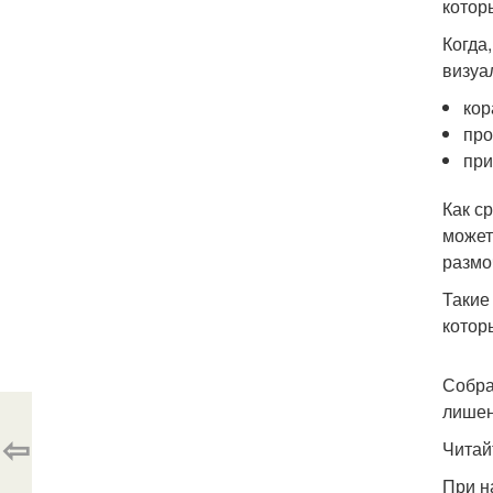
котор
Когда
визуа
кор
про
при
Как с
может
размо
Такие
котор
Собра
лишен
⇦
Читай
При н