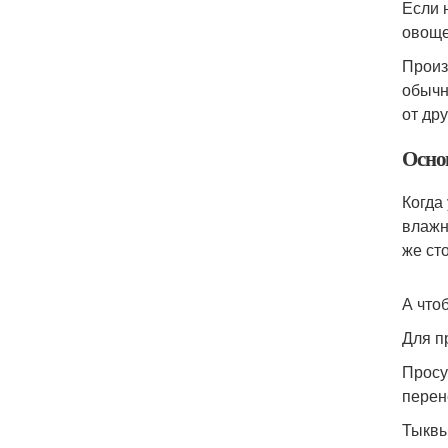
Если 
овоще
Произ
обычн
от дру
Осно
Когда
влажн
же ст
А что
Для п
Просу
перен
Тыквы