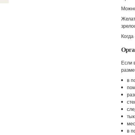
Можно
Желат
зрелос
Когда
Орга
Если 
разме
в п
пом
раз
сте
сле
тык
мес
в п