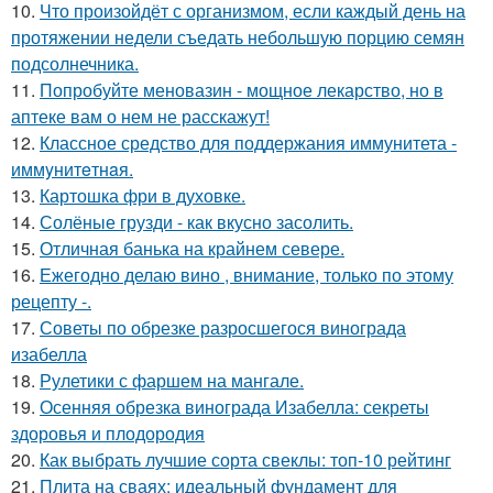
10.
Что произойдёт с организмом, если каждый день на
протяжении недели съедать небольшую порцию семян
подсолнечника.
11.
Попробуйте меновазин - мощное лекарство, но в
аптеке вам о нем не расскажут!
12.
Классное средство для поддержания иммунитета -
иммyнитeтнaя.
13.
Картошка фри в духовке.
14.
Солёные грузди - как вкусно засолить.
15.
Отличная банька на крайнем севере.
16.
Ежегодно делаю вино , внимание, только по этому
рецепту -.
17.
Советы по обрезке разросшегося винограда
изабелла
18.
Рулетики с фаршем на мангале.
19.
Осенняя обрезка винограда Изабелла: секреты
здоровья и плодородия
20.
Как выбрать лучшие сорта свеклы: топ-10 рейтинг
21.
Плита на сваях: идеальный фундамент для