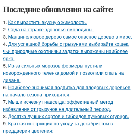
Последние обновления на сайте:
1.
Как вырастить вкусную жимолость.
2.
Сода на страже здоровья смородины.
3.
Манцинелловое дерево самое опасное дерево в мире.
4.
Для успешной борьбы с грызунами выбирайте кошек,
чьи природные охотничьи задатки выражены наиболее
ярко.
5.
Из-за сильных морозов фермеры пустили
новорожденного теленка домой и позволили спать на
диване.
6.
Наиболее значимая подпитка для плодовых деревьев
на начало сезона приходится.
7.
Мыши исчезнут навсегда: эффективный метод
избавления от грызунов на длительный период.
8.
Десятка лучших сортов и гибридов пучковых огурцов.
9.
Краткая инструкция по уходу за декабристом в
преддверии цветения: