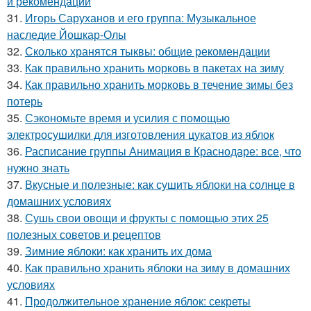
и рекомендации
31.
Игорь Саруханов и его группа: Музыкальное
наследие Йошкар-Олы
32.
Сколько хранятся тыквы: общие рекомендации
33.
Как правильно хранить морковь в пакетах на зиму
34.
Как правильно хранить морковь в течение зимы без
потерь
35.
Сэкономьте время и усилия с помощью
электросушилки для изготовления цукатов из яблок
36.
Расписание группы Анимация в Краснодаре: все, что
нужно знать
37.
Вкусные и полезные: как сушить яблоки на солнце в
домашних условиях
38.
Сушь свои овощи и фрукты с помощью этих 25
полезных советов и рецептов
39.
Зимние яблоки: как хранить их дома
40.
Как правильно хранить яблоки на зиму в домашних
условиях
41.
Продолжительное хранение яблок: секреты