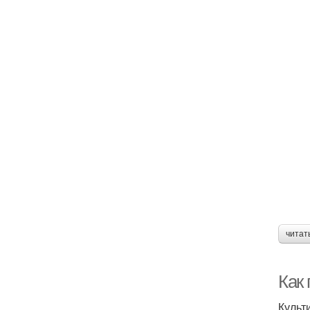
читат
Как 
Культ