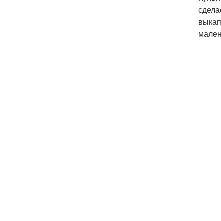
сдела
выкап
мален