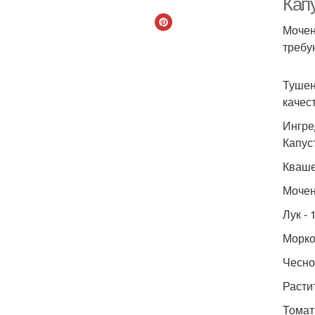
Кап
Мочен
требу
Тушен
качес
Ингре
Капуст
Кваше
Мочен
Лук - 
Морков
Чеснок
Растит
Томатн