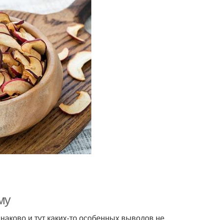
му
наково и тут каких-то особенных выводов не