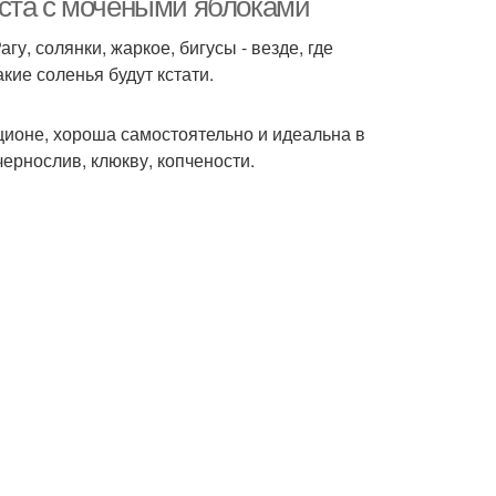
уста с мочеными яблоками
у, солянки, жаркое, бигусы - везде, где
кие соленья будут кстати.
ционе, хороша самостоятельно и идеальна в
ернослив, клюкву, копчености.