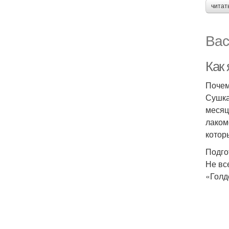
читат
Вас
Как
Почем
Сушка
месяц
лаком
котор
Подго
Не вс
«Голд