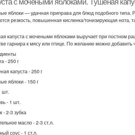
уста с мочеными яблоками. Тушеная кап
ые яблоки — удачная приправа для блюд подобного типа. Раг
ются резкость, повышенная кислинка/тонизирующая нота, та
ая капуста с мочеными яблоками выручает при постном ра
тве гарнира к мясу или птице. По желанию можно добавить ч
диенты
а - 250 г
ная капуста - 250 г
ые яблоки - 150 г
1 шт.
ь - 1 шт.
 - 2-3 зубка
ельное масло - 2-3 ст.л.
ый соус - 1 ст.л.