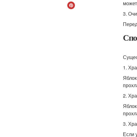
может
3. Оч
Перед
Спо
Сущес
1. Хр
Яблок
прохл
2. Хр
Яблок
прохл
3. Хр
Если 