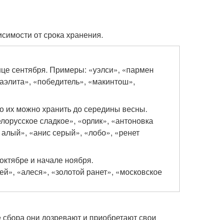
исимости от срока хранения.
нце сентября. Примеры: «уэлси», «пармен
аэлита», «победитель», «макинтош»,
то их можно хранить до середины весны.
елорусское сладкое», «орлик», «антоновка
 алый», «анис серый», «лобо», «ренет
октябре и начале ноября.
ей», «алеся», «золотой ранет», «московское
е сбора они дозревают и приобретают свои