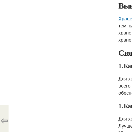
Выв
Хране
тем, 
хране
хране
Свя
1. Ка
Для х
всего
обесп
1. К
⇦
Для х
Лучше