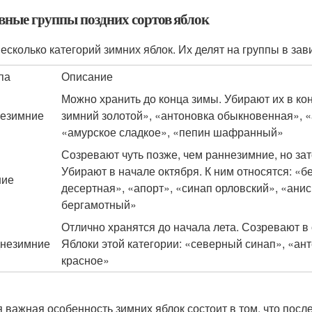
вные группы поздних сортов яблок
несколько категорий зимних яблок. Их делят на группы в зав
па
Описание
Можно хранить до конца зимы. Убирают их в ко
езимние
зимний золотой», «антоновка обыкновенная», «
«амурское сладкое», «пепин шафранный»
Созревают чуть позже, чем раннезимние, но за
Убирают в начале октября. К ним относятся: «б
ние
десертная», «апорт», «синап орловский», «анис
бергамотный»
Отлично хранятся до начала лета. Созревают в 
незимние
Яблоки этой категории: «северный синап», «ант
красное»
 важная особенность зимних яблок состоит в том, что посл