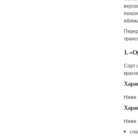
вкусо
похол
яблок
Перед
транс
1. «
Сорт 
красн
Хара
Ниже 
Хара
Ниже 
сла