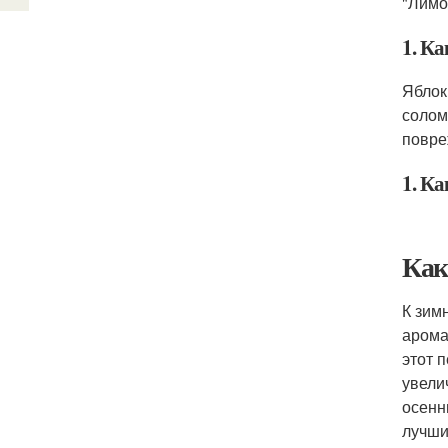
"Лимо
1. Ка
Яблок
солом
повре
1. Ка
Как
К зим
арома
этот 
увели
осенн
лучши