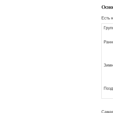
Осно
Есть 
Груп
Ранн
Зим
Позд
Самая