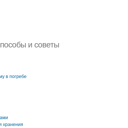
способы и советы
му в погребе
щами
мя хранения