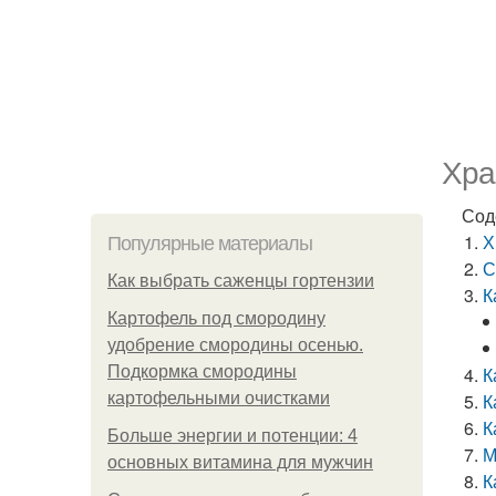
Хра
Сод
Х
Популярные материалы
С
Как выбрать саженцы гортензии
К
Картофель под смородину
удобрение смородины осенью.
Подкормка смородины
К
картофельными очистками
К
К
Больше энергии и потенции: 4
М
основных витамина для мужчин
К