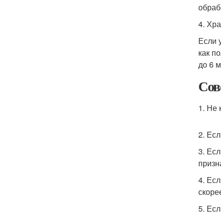
обраб
4. Хр
Если 
как п
до 6 
Сов
1. Не
2. Ес
3. Ес
призн
4. Ес
скоре
5. Ес