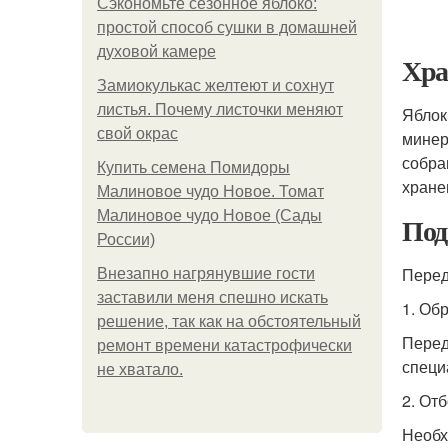
Сэкономьте сезонное яблоко:
простой способ сушки в домашней
духовой камере
Хра
Замиокулькас желтеют и сохнут
листья. Почему листочки меняют
Яблок
свой окрас
минер
собра
Купить семена Помидоры
хране
Малиновое чудо Новое. Томат
Малиновое чудо Новое (Сады
Под
России)
Перед
Внезапно нагрянувшие гости
заставили меня спешно искать
1. Об
решение, так как на обстоятельный
Перед
ремонт времени катастрофически
специ
не хватало.
2. От
Необх