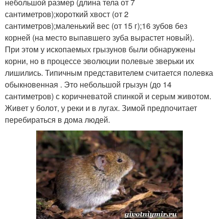
небольшой размер (длина тела от 7
сантиметров);короткий хвост (от 2
сантиметров);маленький вес (от 15 г);16 зубов без
корней (на место выпавшего зуба вырастет новый).
При этом у ископаемых грызунов были обнаружены
корни, но в процессе эволюции полевые зверьки их
лишились. Типичным представителем считается полевка
обыкновенная . Это небольшой грызун (до 14
сантиметров) с коричневатой спинкой и серым животом.
Живет у болот, у реки и в лугах. Зимой предпочитает
перебираться в дома людей.