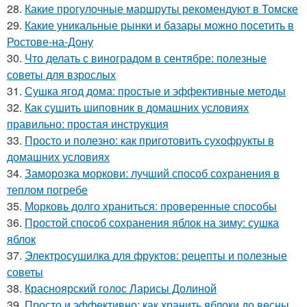
28.
Какие прогулочные маршруты рекомендуют в Томске
29.
Какие уникальные рынки и базары можно посетить в
Ростове-на-Дону
30.
Что делать с виноградом в сентябре: полезные
советы для взрослых
31.
Сушка ягод дома: простые и эффективные методы
32.
Как сушить шиповник в домашних условиях
правильно: простая инструкция
33.
Просто и полезно: как приготовить сухофрукты в
домашних условиях
34.
Заморозка моркови: лучший способ сохранения в
теплом погребе
35.
Морковь долго храниться: проверенные способы
36.
Простой способ сохранения яблок на зиму: сушка
яблок
37.
Электросушилка для фруктов: рецепты и полезные
советы
38.
Красноярский голос Ларисы Долиной
39.
Просто и эффективно: как хранить яблоки до весны