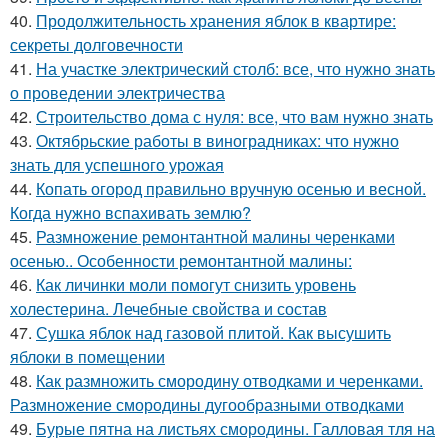
40.
Продолжительность хранения яблок в квартире:
секреты долговечности
41.
На участке электрический столб: все, что нужно знать
о проведении электричества
42.
Строительство дома с нуля: все, что вам нужно знать
43.
Октябрьские работы в виноградниках: что нужно
знать для успешного урожая
44.
Копать огород правильно вручную осенью и весной.
Когда нужно вспахивать землю?
45.
Размножение ремонтантной малины черенками
осенью.. Особенности ремонтантной малины:
46.
Как личинки моли помогут снизить уровень
холестерина. Лечебные свойства и состав
47.
Сушка яблок над газовой плитой. Как высушить
яблоки в помещении
48.
Как размножить смородину отводками и черенками.
Размножение смородины дугообразными отводками
49.
Бурые пятна на листьях смородины. Галловая тля на