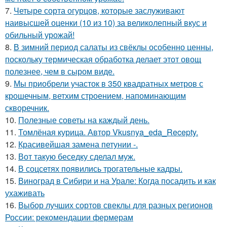
7.
Четыре сорта огурцов, которые заслуживают
наивысшей оценки (10 из 10) за великолепный вкус и
обильный урожай!
8.
В зимний период салаты из свёклы особенно ценны,
поскольку термическая обработка делает этот овощ
полезнее, чем в сыром виде.
9.
Мы приобрели участок в 350 квадратных метров с
крошечным, ветхим строением, напоминающим
скворечник.
10.
Полезные советы на каждый день.
11.
Томлёная курица. Автор Vkusnya_eda_Recepty.
12.
Красивейшая замена петунии -.
13.
Вот такую беседку сделал муж.
14.
В соцсетях появились трогательные кадры.
15.
Виноград в Сибири и на Урале: Когда посадить и как
ухаживать
16.
Выбор лучших сортов свеклы для разных регионов
России: рекомендации фермерам