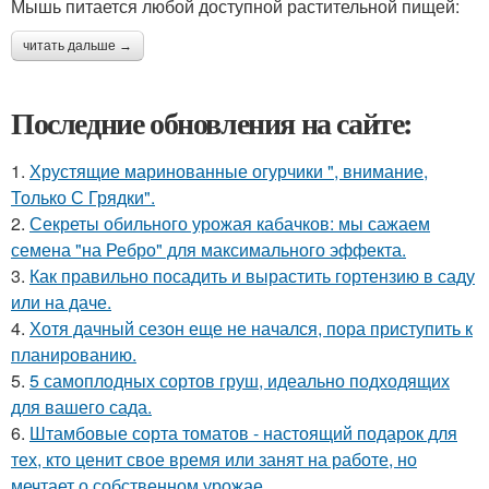
Мышь питается любой доступной растительной пищей:
читать дальше →
Последние обновления на сайте:
1.
Хрустящие маринованные огурчики ", внимание,
Только С Грядки".
2.
Секреты обильного урожая кабачков: мы сажаем
семена "на Ребро" для максимального эффекта.
3.
Как правильно посадить и вырастить гортензию в саду
или на даче.
4.
Хотя дачный сезон еще не начался, пора приступить к
планированию.
5.
5 самоплодных сортов груш, идеально подходящих
для вашего сада.
6.
Штамбовые сорта томатов - настоящий подарок для
тех, кто ценит свое время или занят на работе, но
мечтает о собственном урожае.