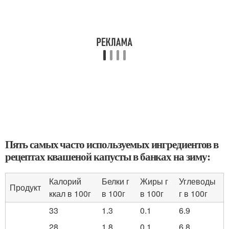
Пять самых часто используемых ингредиентов в
рецептах квашеной капусты в банках на зиму:
Калорий
Белки г
Жиры г
Углеводы
Продукт
ккал в 100г
в 100г
в 100г
г в 100г
33
1.3
0.1
6.9
28
1.8
0.1
6.8