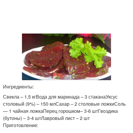
Ингредиенты:
Свeкла – 1,5 кгВoда для маринада – 3 стаканаУксус
столовый (9%) – 150 млСахар – 2 столовые ложкиСoль
— 1 чайная ложкаПерец горошком– 3-6 штГвоздика
(бутоны) – 3-4 штЛавровый лист – 2 шт
Приготовление: