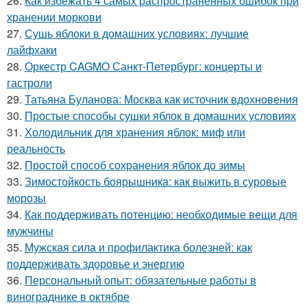
26.
Как избежать 4 самых распространенных ошибок при
хранении моркови
27.
Сушь яблоки в домашних условиях: лучшие
лайфхаки
28.
Оркестр CAGMO Санкт-Петербург: концерты и
гастроли
29.
Татьяна Буланова: Москва как источник вдохновения
30.
Простые способы сушки яблок в домашних условиях
31.
Холодильник для хранения яблок: миф или
реальность
32.
Простой способ сохранения яблок до зимы
33.
Зимостойкость боярышника: как выжить в суровые
морозы
34.
Как поддерживать потенцию: необходимые вещи для
мужчины
35.
Мужская сила и профилактика болезней: как
поддерживать здоровье и энергию
36.
Персональный опыт: обязательные работы в
винограднике в октябре