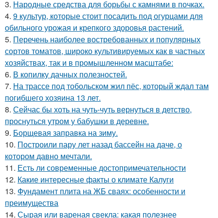
3.
Народные средства для борьбы с камнями в почках.
4.
9 культур, которые стоит посадить под огурцами для
обильного урожая и крепкого здоровья растений.
5.
Перечень наиболее востребованных и популярных
сортов томатов, широко культивируемых как в частных
хозяйствах, так и в промышленном масштабе:
6.
В копилку дачных полезностей.
7.
На трассе под тобольском жил пёс, который ждал там
погибшего хозяина 13 лет.
8.
Сейчас бы хоть на чуть-чуть вернуться в детство,
проснуться утром у бабушки в деревне.
9.
Борщевая заправка на зиму.
10.
Построили пару лет назад бассейн на даче, о
котором давно мечтали.
11.
Есть ли современные достопримечательности
12.
Какие интересные факты о климате Калуги
13.
Фундамент плита на ЖБ сваях: особенности и
преимущества
14.
Сырая или вареная свекла: какая полезнее