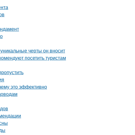
ента
ов
ундамент
во
 уникальные черты он вносит
комендуют посетить туристам
пропустить
ия
чему это эффективно
адоводам
одов
омендации
есны
оды