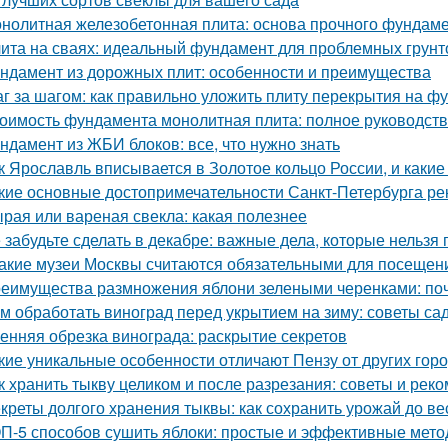
нолитная железобетонная плита: основа прочного фундам
ита на сваях: идеальный фундамент для проблемных грунт
ндамент из дорожных плит: особенности и преимущества
г за шагом: как правильно уложить плиту перекрытия на ф
оимость фундамента монолитная плита: полное руководст
ндамент из ЖБИ блоков: все, что нужно знать
к Ярославль вписывается в Золотое кольцо России, и какие
кие основные достопримечательности Санкт-Петербурга ре
рая или вареная свекла: какая полезнее
 забудьте сделать в декабре: важные дела, которые нельзя 
Какие музеи Москвы считаются обязательными для посещен
еимущества размножения яблони зелеными черенками: по
м обработать виноград перед укрытием на зиму: советы с
енняя обрезка винограда: раскрытие секретов
кие уникальные особенности отличают Пензу от других гор
к хранить тыкву целиком и после разрезания: советы и рек
креты долгого хранения тыквы: как сохранить урожай до в
П-5 способов сушить яблоки: простые и эффективные мет