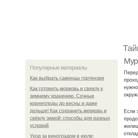
Тай
Мур
Популярные материалы
Перед
Как выбрать саженцы гортензии
прохо
нужно
Как готовить морковь и свеклу к
окруж
зимнему хранению. Сочные
корнеплоды до весны и даже
Если 
дольше! Как сохранить морковь и
продо
свёклу зимой: способы для разных
жилищ
условий
откла
Уход за виноградом в июле: