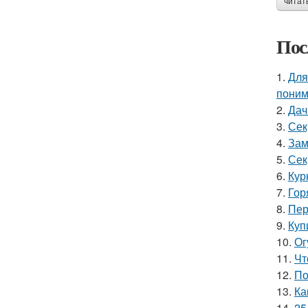
читат
Пос
1.
Для
поним
2.
Дач
3.
Сек
4.
Зам
5.
Сек
6.
Кур
7.
Гор
8.
Пер
9.
Куп
10.
Ог
11.
Чт
12.
По
13.
Ка
14.
25