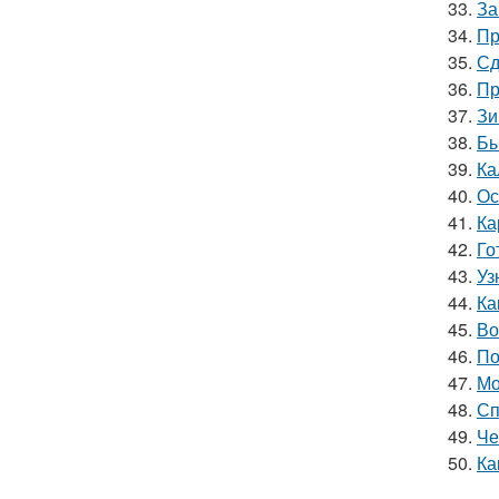
33.
За
34.
Пр
35.
Сд
36.
Пр
37.
Зи
38.
Бы
39.
Ка
40.
Ос
41.
Ка
42.
Го
43.
Уз
44.
Ка
45.
Во
46.
По
47.
Мо
48.
Сп
49.
Че
50.
Ка