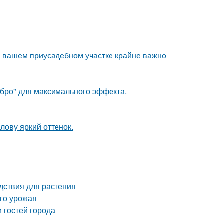
а вашем приусадебном участке крайне важно
ебро" для максимального эффекта.
лову яркий оттенок.
дствия для растения
ого урожая
 гостей города