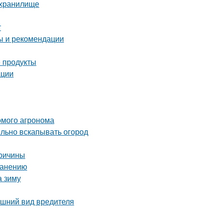
ехранилище
т
ты и рекомендации
 продукты
ации
комого агронома
ильно вскапывать огород
причины
ранению
а зиму
нешний вид вредителя