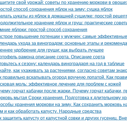
щитите свой урожай: советы по хранению моркови в овощ
остой способ сохранения яблок на зиму: сушка яблок
елать цукаты из яблок в домашней сушилке: простой рецеп
одолжительное хранение яблок и груш: практические сове
мние яблоки: простой способ сохранения
строе повышение потенции у мужчин: самые эффективные
лендарь ухода за виноградом: основные этапы и рекоменд
еннее удобрение для груши: как выбрать лучшее
ртофель рамона описание сорта. Описание сорта
товьтесь к сезону: календарь виноградаря на год в таблице
найте, как ухаживать за растениями, согласно советам зна
к правильно вскапывать огород вручную лопатой. Как прав
сковая моль: эффективное лечение для проблем с кожей
чему горчат кабачки после жарки. Почему горчат кабачки, 
рковь мытая Сроки хранения. Подготовка к длительному х
особы хранения моркови на зиму. Как сохранить морковь н
м и как обработать капусту. Народные средства
к защитить капусту от капустной совки и других гусениц. В