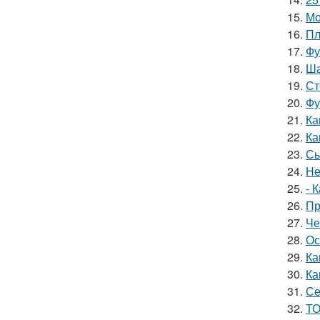
15.
Мо
16.
Пл
17.
Фу
18.
Ша
19.
Ст
20.
Фу
21.
Ка
22.
Ка
23.
Сы
24.
Не
25.
- 
26.
Пр
27.
Че
28.
Ос
29.
Ка
30.
Ка
31.
Се
32.
ТО