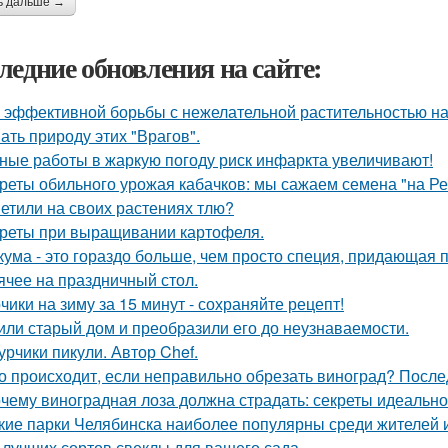
ь дальше →
ледние обновления на сайте:
 эффективной борьбы с нежелательной растительностью н
ать природу этих "Врагов".
ные работы в жаркую погоду риск инфаркта увеличивают!
реты обильного урожая кабачков: мы сажаем семена "на Р
етили на своих растениях тлю?
реты при выращивании картофеля.
кума - это гораздо больше, чем просто специя, придающая п
ячее на праздничный стол.
чики на зиму за 15 минут - сохраняйте рецепт!
или старый дом и преобразили его до неузнаваемости.
урчики пикули. Автор Chef.
о происходит, если неправильно обрезать виноград? После
чему виноградная лоза должна страдать: секреты идеальн
кие парки Челябинска наиболее популярны среди жителей и
 лучших сортов свеклы для вашего сада