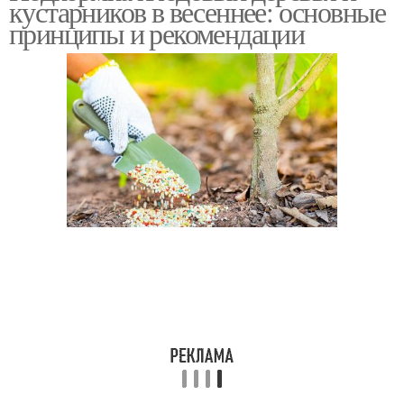
кустарников в весеннее: основные
принципы и рекомендации
Пятна на ветках
Выпуклые пятна
Пятна при галловой тле
Коричневые листы
Пятна на обратной
Пятна на сирени
стороне