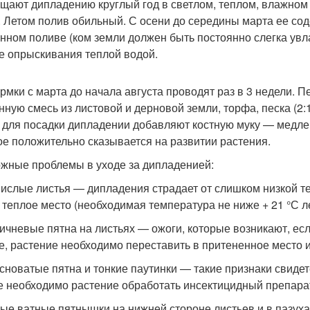
щают дипладению круглый год в светлом, теплом, влажном
. Летом полив обильный. С осени до середины марта ее со
нном поливе (ком земли должен быть постоянно слегка ув
е опрыскивания теплой водой.
рмки с марта до начала августа проводят раз в 3 недели. 
нную смесь из листовой и дерновой земли, торфа, песка (2:1
 для посадки дипладении добавляют костную муку — медл
ое положительно сказывается на развитии растения.
жные проблемы в уходе за дипладенией:
ислые листья — дипладения страдает от слишком низкой т
 теплое место (необходимая температура не ниже + 21 °С ле
ичневые пятна на листьях — ожоги, которые возникают, ес
е, растение необходимо переставить в притененное место и
сноватые пятна и тонкие паутинки — такие признаки свидет
е необходимо растение обработать инсектицидный препара
ые ватные пятнышки на нижней стороне листьев и в пазух