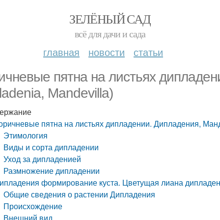
ЗЕЛЁНЫЙ САД
всё для дачи и сада
главная
новости
статьи
ичневые пятна на листьях дипладен
ladenia, Mandevilla)
ержание
оричневые пятна на листьях дипладении. Дипладения, Манде
Этимология
Виды и сорта дипладении
Уход за дипладенией
Размножение дипладении
ипладения формирование куста. Цветущая лиана дипладен
Общие сведения о растении Дипладения
Происхождение
Внешний вид