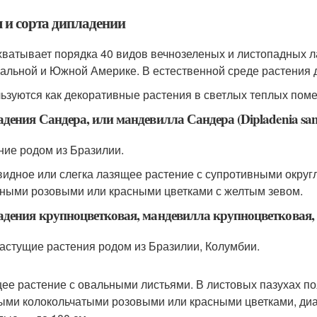
 и сорта дипладении
хватывает порядка 40 видов вечнозеленых и листопадных 
альной и Южной Америке. В естественной среде растения д
ьзуются как декоративные растения в светлых теплых пом
дения Сандера, или мандевилла Сандера (Dipladenia san
ние родом из Бразилии.
видное или слегка лазящее растение с супротивными окру
пными розовыми или красными цветками с желтым зевом.
дения крупноцветковая, мандевилла крупноцветковая, г
астущие растения родом из Бразилии, Колумбии.
ее растение с овальными листьями. В листовых пазухах по
ыми колокольчатыми розовыми или красными цветками, диам