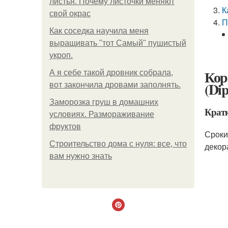
листья. Почему листочки меняют
К
свой окрас
П
Как соседка научила меня
выращивать "тот Самый" пушистый
укроп.
Кор
А я себе такой дровник собрала,
(Dip
вот закончила дровами заполнять.
Заморозка груш в домашних
Кратк
условиях. Размораживание
фруктов
Сроки
Строительство дома с нуля: все, что
декор
вам нужно знать