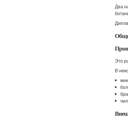
Два н
ботан
Дипла
Общи
Прои
Это р
В нек
мек
бол
бра
чил
Внеш