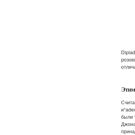
Dipla
розов
отлич
Этим
Счита
и"ade
были 
Джона
прина