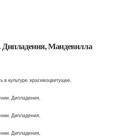
. Дипладения, Мандевилла
ь в культуре :красивоцветущее,