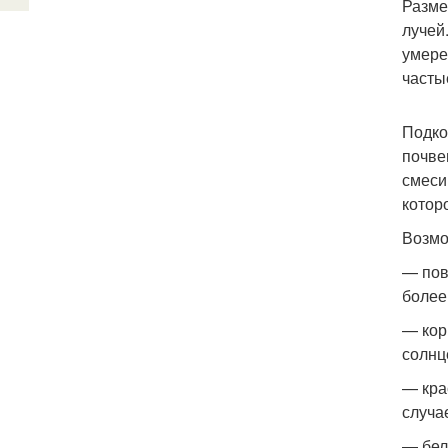
Разме
лучей
умере
часты
Подко
почве
смеси
котор
Возмо
— пов
более
— кор
солнц
— кра
случа
— бел