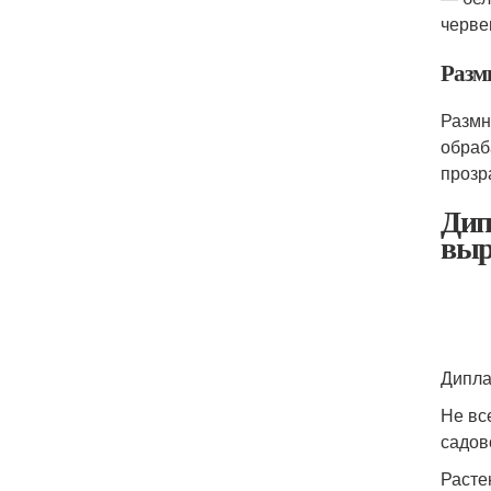
черве
Разм
Размн
обраб
прозр
Дип
выр
Дипла
Не вс
садов
Расте