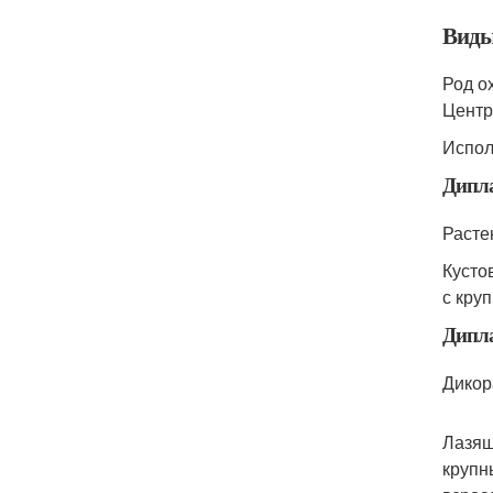
Виды
Род о
Центр
Испол
Дипла
Расте
Кусто
с кру
Дипла
Дикор
Лазящ
крупн