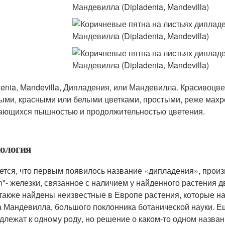
denia, Mandevilla, Дипладения, или Мандевилла. Красивоцв
ыми, красными или белыми цветками, простыми, реже махр
ающихся пышностью и продолжительностью цветения.
ология
ется, что первым появилось название «дипладения», произв
n"- железки, связанное с наличием у найденного растения д
также найдены неизвестные в Европе растения, которые наз
 Мандевилла, большого поклонника ботанической науки. Ещ
длежат к одному роду, но решение о каком-то одном названи