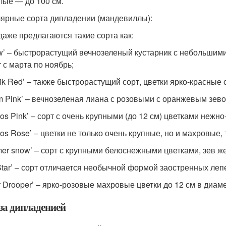
лые — до 100 см.
ярные сорта дипладении (мандевиллы):
даже предлагаются такие сорта как:
ow’ – быстрорастущий вечнозеленый кустарник с небольшим
т с марта по ноябрь;
sik Red’ – также быстрорастущий сорт, цветки ярко-красные 
m Pink’ – вечнозеленая лиана с розовыми с оранжевым зево
os Pink’ – сорт с очень крупными (до 12 см) цветками нежно
os Rose’ – цветки не только очень крупные, но и махровые, 
er snow’ – сорт с крупными белоснежными цветками, зев ж
Star’ – сорт отличается необычной формой заостренных леп
r Drooper’ – ярко-розовые махровые цветки до 12 см в диаме
 за дипладенией