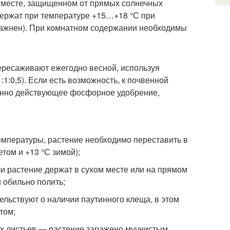
 месте, защищенном от прямых солнечных
держат при температуре +15…+18 °С при
лажнен). При комнатном содержании необходимы
Пересаживают ежегодно весной, используя
:1:0,5). Если есть возможность, к почвенной
енно действующее фосфорное удобрение,
емпературы, растение необходимо переставить в
том и +13 °С зимой);
ли растение держат в сухом месте или на прямом
 обильно полить;
ельствуют о наличии паутинного клеща, в этом
том;
ах листьев — растение заражено мучнистым