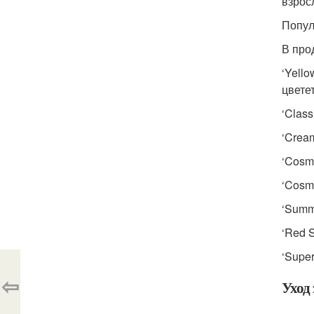
взрос
Попул
В про
‘Yell
цвете
‘Clas
‘Crea
‘Cosm
‘Cosm
‘Summ
‘Red 
‘Supe
⇦
Уход