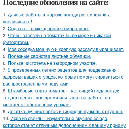
Последние обновления на сайте:
1.
Дачные работы в жаркую погоду риск инфаркта
увеличивают!
2.
Сода на страже здоровья смородины.
3.
Чтобы завязей на томатах было море и никакой
фитофторы.
4.
Моя соседка мощную и крепкую рассаду выращивает.
5.
Полезные свойства листьев облепихи.
6.
Польза чистотела на загородном участке.
7.
5 проверенных летних рецептов для поддержания
здоровья ваших огурцов, которые помогут справиться с
распространенными недугами.
8.
Штамбовые сорта томатов - настоящий подарок для
тех, кто ценит свое время или занят на работе, но
мечтает о собственном урожае.
9.
Десятка лучших сортов и гибридов пучковых огурцов.
10.
Икра из свёклы - изумительно вкусное блюдо,
которое станет отличным дополнением к вашему приёму