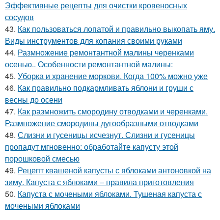
Эффективные рецепты для очистки кровеносных
сосудов
43.
Как пользоваться лопатой и правильно выкопать яму.
Виды инструментов для копания своими руками
44.
Размножение ремонтантной малины черенками
осенью.. Особенности ремонтантной малины:
45.
Уборка и хранение моркови. Когда 100% можно уже
46.
Как правильно подкармливать яблони и груши с
весны до осени
47.
Как размножить смородину отводками и черенками.
Размножение смородины дугообразными отводками
48.
Слизни и гусеницы исчезнут. Слизни и гусеницы
пропадут мгновенно: обработайте капусту этой
порошковой смесью
49.
Рецепт квашеной капусты с яблоками антоновкой на
зиму. Капуста с яблоками – правила приготовления
50.
Капуста с мочеными яблоками. Тушеная капуста с
мочеными яблоками