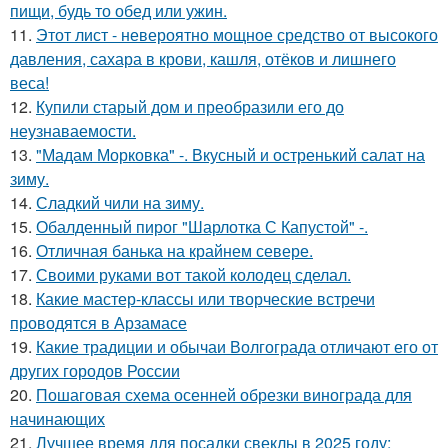
пищи, будь то обед или ужин.
11.
Этот лист - невероятно мощное средство от высокого
давления, сахара в крови, кашля, отёков и лишнего
веса!
12.
Купили старый дом и преобразили его до
неузнаваемости.
13.
"Мадам Морковка" -. Вкусный и остренький салат на
зиму.
14.
Сладкий чили на зиму.
15.
Обалденный пирог "Шарлотка С Капустой" -.
16.
Отличная банька на крайнем севере.
17.
Своими руками вот такой колодец сделал.
18.
Какие мастер-классы или творческие встречи
проводятся в Арзамасе
19.
Какие традиции и обычаи Волгограда отличают его от
других городов России
20.
Пошаговая схема осенней обрезки винограда для
начинающих
21.
Лучшее время для посадки свеклы в 2025 году: