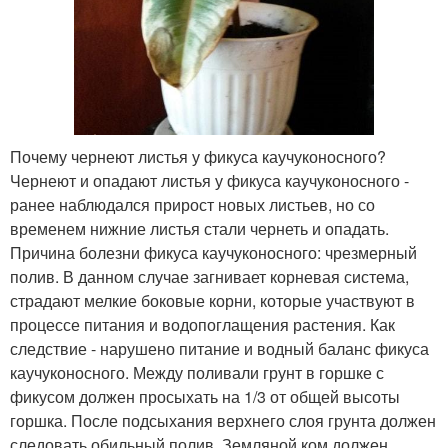
Почему чернеют листья у фикуса каучуконосного?
Чернеют и опадают листья у фикуса каучуконосного -
ранее наблюдался прирост новых листьев, но со
временем нижние листья стали чернеть и опадать.
Причина болезни фикуса каучуконосного: чрезмерный
полив. В данном случае загнивает корневая система,
страдают мелкие боковые корни, которые участвуют в
процессе питания и водопоглащения растения. Как
следствие - нарушено питание и водный баланс фикуса
каучуконосного. Между поливали грунт в горшке с
фикусом должен просыхать на 1/3 от общей высоты
горшка. После подсыхания верхнего слоя грунта должен
следовать обильный полив. Земляной ком должен