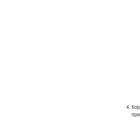
Кор
при