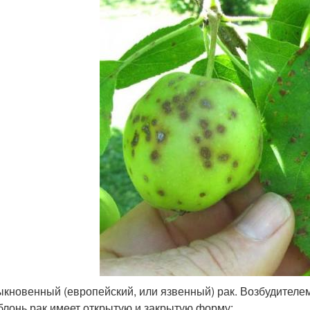
кновенный (европейский, или язвенный) рак. Возбудителем я
блонь рак имеет открытую и закрытую форму: