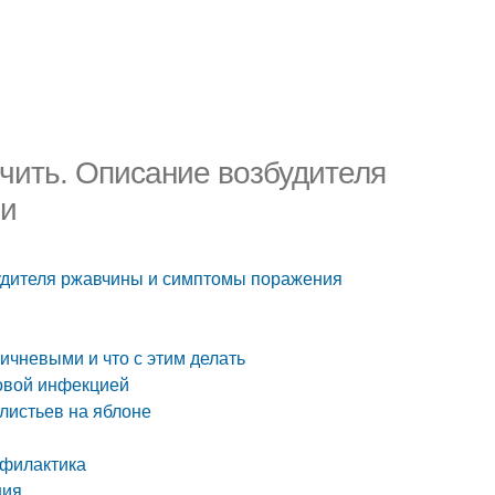
ечить. Описание возбудителя
ни
будителя ржавчины и симптомы поражения
ичневыми и что с этим делать
ковой инфекцией
листьев на яблоне
офилактика
ния