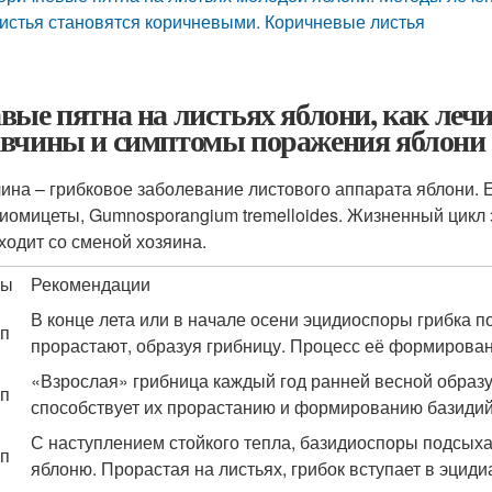
истья становятся коричневыми. Коричневые листья
вые пятна на листьях яблони, как лечи
вчины и симптомы поражения яблони
ина – грибковое заболевание листового аппарата яблони. Е
иомицеты, Gumnosporangium tremelloides. Жизненный цикл э
ходит со сменой хозяина.
пы
Рекомендации
В конце лета или в начале осени эцидиоспоры грибка 
ап
прорастают, образуя грибницу. Процесс её формировани
«Взрослая» грибница каждый год ранней весной образ
ап
способствует их прорастанию и формированию базидий
С наступлением стойкого тепла, базидиоспоры подсыха
ап
яблоню. Прорастая на листьях, грибок вступает в эцид