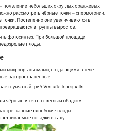
и, – появление небольших округлых оранжевых
 можно рассмотреть чёрные точки – спермогонии.
е точки. Постепенно они увеличиваются в
и превращаются в группы выростов.
ять фотосинтез. При большой площади
 недозрелые плоды.
е
ми микроорганизмами, создающими в теле
амые распространённые:
ет сумчатый гриб Venturia inaequalis,
или чёрных пятен со светлым ободком.
растресканные однобокие плоды.
оветриваемые посадки в саду.