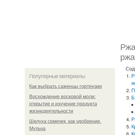
Ржа
ржа
Сод
Р
Популярные материалы
я
Как выбрать саженцы гортензии
П
Восхождение восковой моли:
Б
открытие и изучение продукта
жизнедеятельности
Р
Шелуха семечек, как удобрение.
К
Мульча
К