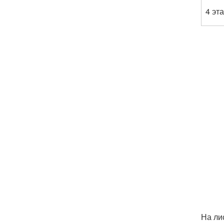
4 эт
На ли