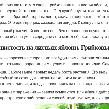
й признак того, что споры грибка попали на листья яблон
 на верхней стороне листьев. Под лупой внутри этих пятен
тив, с обратной стороны листа, сначала появляются жёлты
рах. Это идёт процесс созревания эцидий. К концу лета он
ённый ржавчиной лист не способен полноценно осуществл
ения яблоня уже в середине лета может сбросить листву и
нистость на листьях яблони. Грибковы
ы — поражение споровыми возбудителями, фитопатогенны
ния-хозяина прорастания мицелия и споровые конидии. С
ша. Заболевание первых недель роста растения. Его вызыва
собный за сезон дать жизнь нескольким поколениям.
ажает и листья, и плоды, проявляясь на них в виде серых 
 раннем заражении — завязи осыпаются, или яблоня даёт 
пространению заболевания способствуют густые, плохо пр