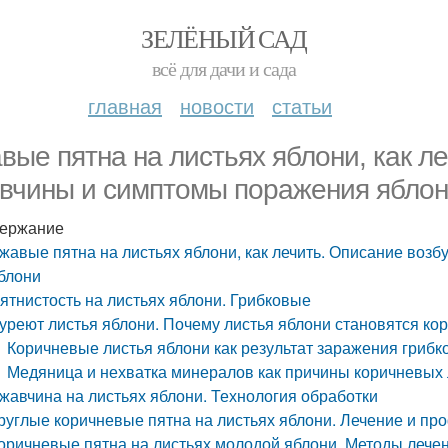
ЗЕЛЁНЫЙ САД
всё для дачи и сада
главная
новости
статьи
вые пятна на листьях яблони, как л
вчины и симптомы поражения ябло
ержание
жавые пятна на листьях яблони, как лечить. Описание воз
блони
ятнистость на листьях яблони. Грибковые
уреют листья яблони. Почему листья яблони становятся кор
Коричневые листья яблони как результат заражения гриб
Медяница и нехватка минералов как причины коричневых 
жавчина на листьях яблони. Технология обработки
руглые коричневые пятна на листьях яблони. Лечение и пр
оричневые пятна на листьях молодой яблони. Методы лече