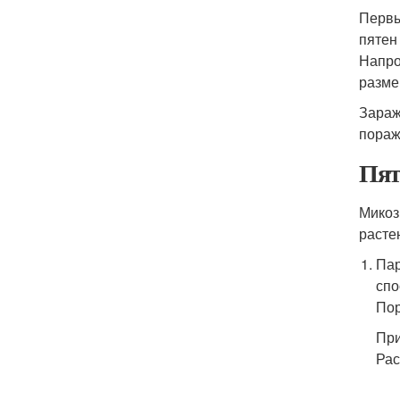
Первы
пятен
Напро
разме
Зараж
пораж
Пят
Микоз
расте
Пар
спо
Пор
При
Рас