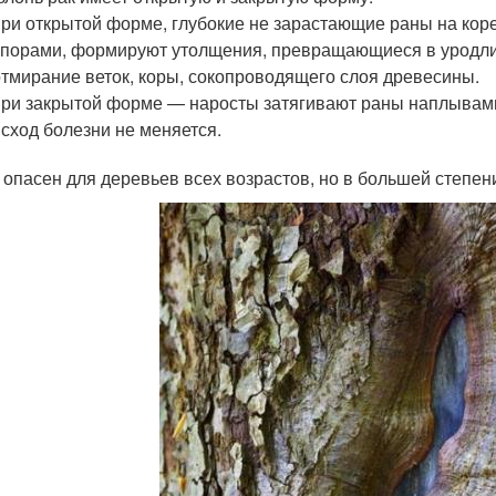
при открытой форме, глубокие не зарастающие раны на кор
спорами, формируют утолщения, превращающиеся в уродл
отмирание веток, коры, сокопроводящего слоя древесины.
при закрытой форме — наросты затягивают раны наплывами
исход болезни не меняется.
 опасен для деревьев всех возрастов, но в большей степе