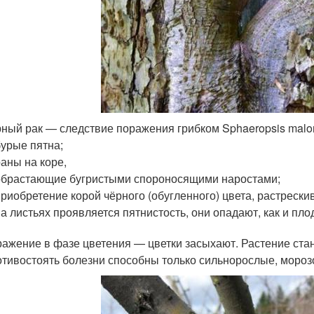
ный рак — следствие поражения грибком Sphaeropsis malor
бурые пятна;
раны на коре,
обрастающие бугристыми спороносящими наростами;
приобретение корой чёрного (обугленного) цвета, растреск
на листьях проявляется пятнистость, они опадают, как и п
ажение в фазе цветения — цветки засыхают. Растение стан
тивостоять болезни способны только сильнорослые, мороз