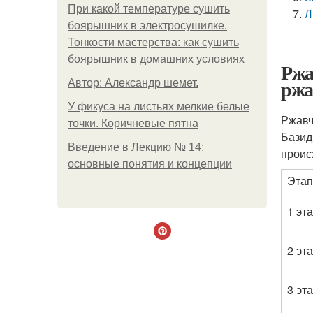
При какой температуре сушить
Л
боярышник в электросушилке.
Тонкости мастерства: как сушить
боярышник в домашних условиях
Ржа
ржа
Автор: Александр шемет.
У фикуса на листьях мелкие белые
Ржавч
точки. Коричневые пятна
Базид
Введение в Лекцию № 14:
проис
основные понятия и концепции
Эта
1 эт
2 эт
3 эт