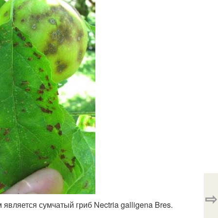
⇨
вляется сумчатый гриб Nectria galligena Bres.