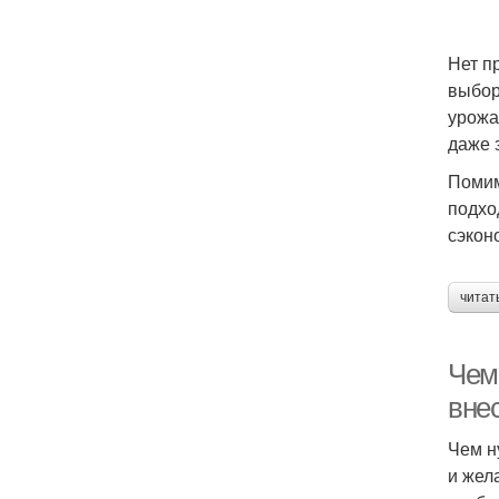
Нет п
выбор
урожа
даже 
Помим
подхо
сэкон
читат
Чем 
вне
Чем н
и жел