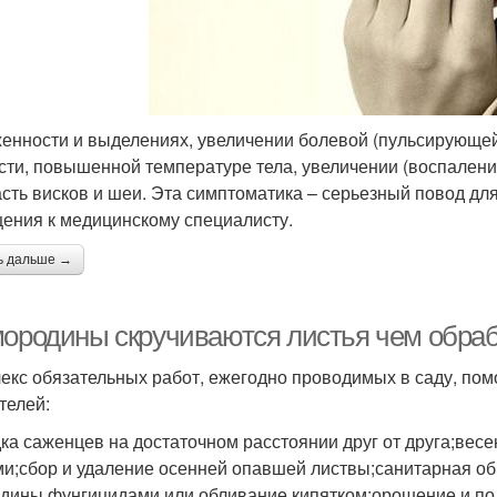
енности и выделениях, увеличении болевой (пульсирующе
сти, повышенной температуре тела, увеличении (воспалени
асть висков и шеи. Эта симптоматика – серьезный повод д
ения к медицинскому специалисту.
ь дальше →
мородины скручиваются листья чем обра
екс обязательных работ, ежегодно проводимых в саду, пом
телей:
ка саженцев на достаточном расстоянии друг от друга;весе
ми;сбор и удаление осенней опавшей листвы;санитарная о
дины фунгицидами или обливание кипятком;орошение и по