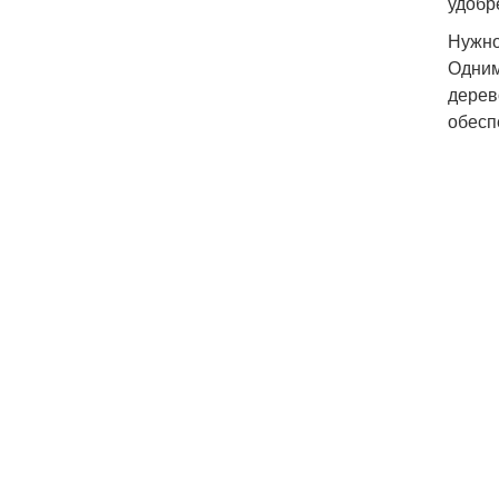
удобр
Нужно
Одним
дерев
обесп