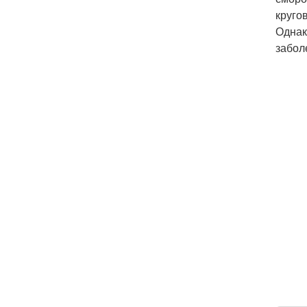
кругов
Однак
забол