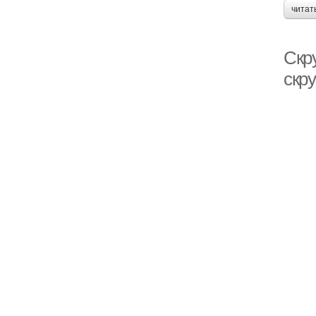
читат
Скр
скру