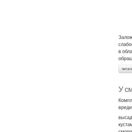
Залож
слабо
в обл
обращ
читат
У с
Компл
вреди
высад
куста
сморо