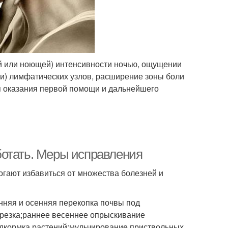
й или ноющей) интенсивности ночью, ощущении
и) лимфатических узлов, расширение зоны боли
ля оказания первой помощи и дальнейшего
ботать. Меры исправления
огают избавиться от множества болезней и
нняя и осенняя перекопка почвы под
брезка;раннее весеннее опрыскивание
дкормка растений;мульчирование приствольных