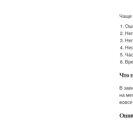
Чаще 
Оши
Неп
Нег
Нес
Час
Вре
Что п
В зав
на ме
вовсе
Ошиб