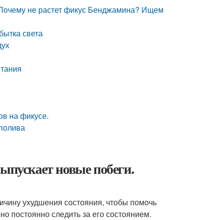
 Почему не растет фикус Бенджамина? Ищем
бытка света
дух
итания
ов на фикусе.
 полива
выпускает новые побеги.
ичину ухудшения состояния, чтобы помочь
жно постоянно следить за его состоянием.