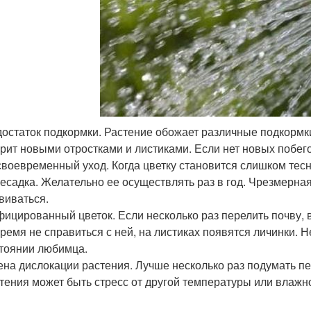
остаток подкормки. Растение обожает различные подкормк
рит новыми отростками и листиками. Если нет новых побего
воевременный уход. Когда цветку становится слишком тесно
есадка. Желательно ее осуществлять раз в год. Чрезмерна
виваться.
ицированный цветок. Если несколько раз перелить почву, в
ремя не справиться с ней, на листиках появятся личинки.
тоянии любимца.
на дислокации растения. Лучше несколько раз подумать пере
тения может быть стресс от другой температуры или влажно