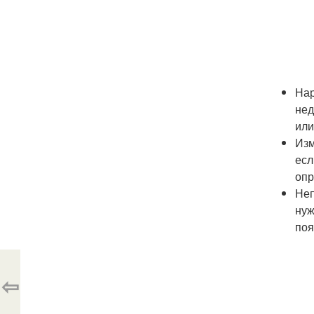
Нар
нед
или
Изм
есл
опр
Неп
нуж
поя
⇦