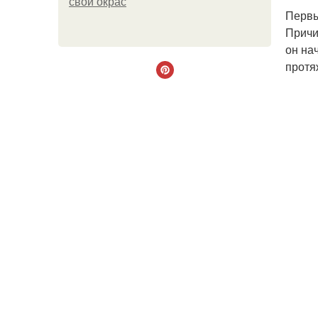
свой окрас
Первы
Причи
он на
протя