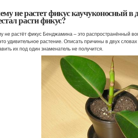
ему не растет фикус каучуконосный в 
естал расти фикус?
у не растёт фикус Бенджамина – это распространённый во
это удивительное растение. Описать причины в двух словах 
авить их под один знаменатель не получится.