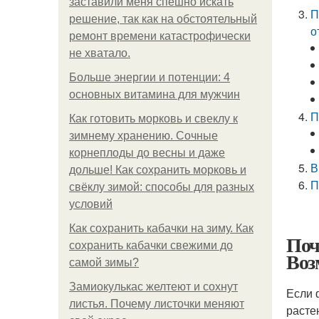
заставили меня спешно искать
П
решение, так как на обстоятельный
о
ремонт времени катастрофически
не хватало.
Больше энергии и потенции: 4
основных витамина для мужчин
П
Как готовить морковь и свеклу к
зимнему хранению. Сочные
корнеплоды до весны и даже
В
дольше! Как сохранить морковь и
П
свёклу зимой: способы для разных
условий
Как сохранить кабачки на зиму. Как
Поч
сохранить кабачки свежими до
Воз
самой зимы?
Замиокулькас желтеют и сохнут
Если 
листья. Почему листочки меняют
расте