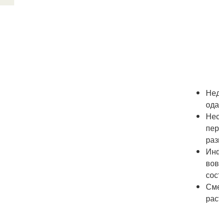
Нед
ода
Нес
пер
раз
Инф
вов
сос
Сме
рас