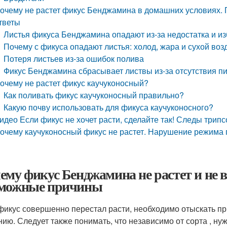
очему не растет фикус Бенджамина в домашних условиях.
тветы
Листья фикуса Бенджамина опадают из-за недостатка и из
Почему с фикуса опадают листья: холод, жара и сухой воз
Потеря листьев из-за ошибок полива
Фикус Бенджамина сбрасывает листвы из-за отсутствия п
очему не растет фикус каучуконосный?
Как поливать фикус каучуконосный правильно?
Какую почву использовать для фикуса каучуконосного?
идео Если фикус не хочет расти, сделайте так! Следы трипс
очему каучуконосный фикус не растет. Нарушение режима
ему фикус Бенджамина не растет и не 
можные причины
фикус совершенно перестал расти, необходимо отыскать пр
нию. Следует также понимать, что независимо от сорта , ну