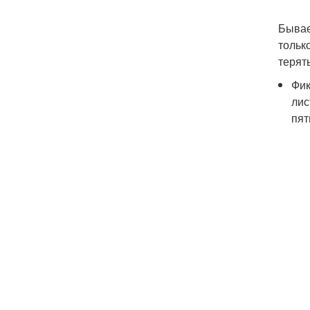
Бывае
тольк
терят
Фик
лис
пят