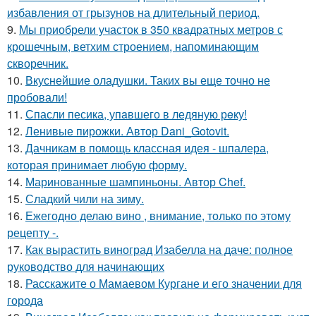
избавления от грызунов на длительный период.
9.
Мы приобрели участок в 350 квадратных метров с
крошечным, ветхим строением, напоминающим
скворечник.
10.
Вкуснейшие оладушки. Таких вы еще точно не
пробовали!
11.
Спасли песика, упaвшего в ледяную рeку!
12.
Ленивые пирожки. Автор Dani_Gotovit.
13.
Дачникам в помощь классная идея - шпалера,
которая принимает любую форму.
14.
Маринованные шампиньоны. Автор Chef.
15.
Сладкий чили на зиму.
16.
Ежегодно делаю вино , внимание, только по этому
рецепту -.
17.
Как вырастить виноград Изабелла на даче: полное
руководство для начинающих
18.
Расскажите о Мамаевом Кургане и его значении для
города