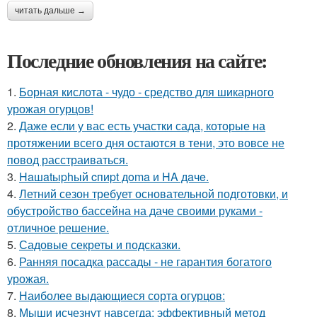
читать дальше →
Последние обновления на сайте:
1.
Борная кислота - чудо - средство для шикарного
урожая огурцов!
2.
Даже если у вас есть участки сада, которые на
протяжении всего дня остаются в тени, это вовсе не
повод расстраиваться.
3.
Haшatыphый cпиpt дoma и HA дaчe.
4.
Летний сезон требует основательной подготовки, и
обустройство бассейна на даче своими руками -
отличное решение.
5.
Садовые секреты и подсказки.
6.
Ранняя посадка рассады - не гарантия богатого
урожая.
7.
Наиболее выдающиеся сорта огурцов:
8.
Мыши исчезнут навсегда: эффективный метод