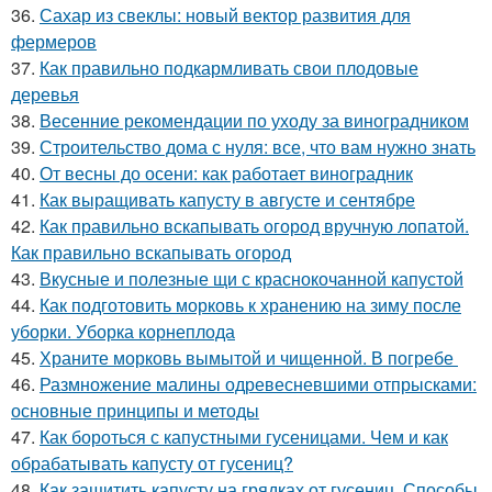
36.
Сахар из свеклы: новый вектор развития для
фермеров
37.
Как правильно подкармливать свои плодовые
деревья
38.
Весенние рекомендации по уходу за виноградником
39.
Строительство дома с нуля: все, что вам нужно знать
40.
От весны до осени: как работает виноградник
41.
Как выращивать капусту в августе и сентябре
42.
Как правильно вскапывать огород вручную лопатой.
Как правильно вскапывать огород
43.
Вкусные и полезные щи с краснокочанной капустой
44.
Как подготовить морковь к хранению на зиму после
уборки. Уборка корнеплода
45.
Храните морковь вымытой и чищенной. В погребе
46.
Размножение малины одревесневшими отпрысками:
основные принципы и методы
47.
Как бороться с капустными гусеницами. Чем и как
обрабатывать капусту от гусениц?
48.
Как защитить капусту на грядках от гусениц. Способы