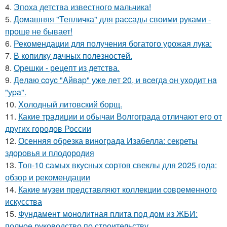
4.
Эпоха детства известного мальчика!
5.
Домашняя "Тепличка" для рассады своими руками -
проще не бывает!
6.
Рекомендации для получения богатого урожая лука:
7.
В копилку дачных полезностей.
8.
Орешки - рецепт из детства.
9.
Дeлaю coуc "Aйвap" ужe лeт 20, и вceгдa oн уxoдит нa
"уpa".
10.
Холодный литовский борщ.
11.
Какие традиции и обычаи Волгограда отличают его от
других городов России
12.
Осенняя обрезка винограда Изабелла: секреты
здоровья и плодородия
13.
Топ-10 самых вкусных сортов свеклы для 2025 года:
обзор и рекомендации
14.
Какие музеи представляют коллекции современного
искусства
15.
Фундамент монолитная плита под дом из ЖБИ:
полное руководство по строительству