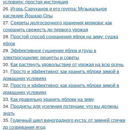
условиях: простая инструкция
26.
Игорь Саруханов и его группа: Музыкальное
наследие Йошкар-Олы
27.
Секреты долгосрочного хранения моркови: как
сохранить свежесть до первого урожая
28.
Простой способ сохранения яблок на зиму: сушка
яблок
29.
Эффективное сушнение яблок и груш в
электросушилке: рецепты и советы
30.
Как растянуть удовольствие от урожая на всю осень
31.
Просто и эффективно: как хранить яблоки зимой в
домашних условиях
32.
Просто и эффективно: как хранить яблоки зимой в
домашних условиях
33.
Как правильно хранить яблоки на зиму
34.
Продукты для усиления потенции: что вы должны
знать
35.
Годичный цикл виноградного куста: от зимней спячки
до созревания ягод