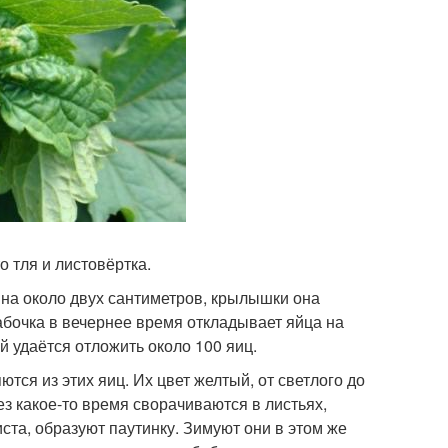
 тля и листовёртка.
лина около двух сантиметров, крылышки она
абочка в вечернее время откладывает яйца на
й удаётся отложить около 100 яиц.
ся из этих яиц. Их цвет желтый, от светлого до
ез какое-то время сворачиваются в листьях,
иста, образуют паутинку. Зимуют они в этом же