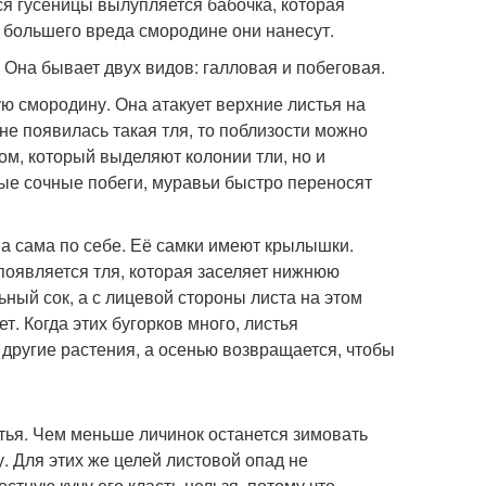
ся гусеницы вылупляется бабочка, которая
м большего вреда смородине они нанесут.
. Она бывает двух видов: галловая и побеговая.
ю смородину. Она атакует верхние листья на
е появилась такая тля, то поблизости можно
ом, который выделяют колонии тли, но и
ые сочные побеги, муравьи быстро переносят
на сама по себе. Её самки имеют крылышки.
 появляется тля, которая заселяет нижнюю
ный сок, а с лицевой стороны листа на этом
. Когда этих бугорков много, листья
 другие растения, а осенью возвращается, чтобы
тья. Чем меньше личинок останется зимовать
. Для этих же целей листовой опад не
стную кучу его класть нельзя, потому что