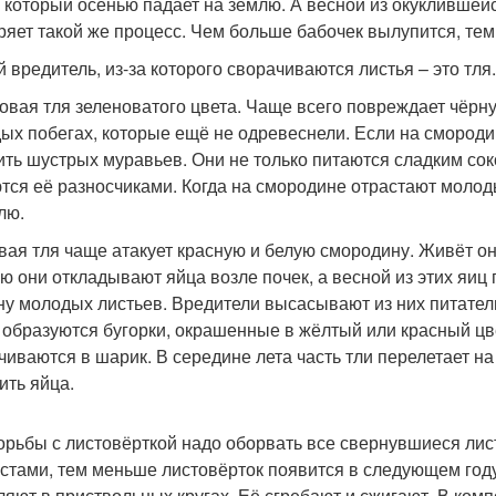
, который осенью падает на землю. А весной из окуклившей
ряет такой же процесс. Чем больше бабочек вылупится, те
й вредитель, из-за которого сворачиваются листья – это тля
овая тля зеленоватого цвета. Чаще всего повреждает чёрну
ых побегах, которые ещё не одревеснели. Если на смородин
ить шустрых муравьев. Они не только питаются сладким сок
тся её разносчиками. Когда на смородине отрастают молод
лю.
вая тля чаще атакует красную и белую смородину. Живёт о
ю они откладывают яйца возле почек, а весной из этих яиц
ну молодых листьев. Вредители высасывают из них питатель
 образуются бугорки, окрашенные в жёлтый или красный цвет
чиваются в шарик. В середине лета часть тли перелетает на
ить яйца.
орьбы с листовёрткой надо оборвать все свернувшиеся лис
устами, тем меньше листовёрток появится в следующем году
ляют в приствольных кругах. Её сгребают и сжигают. В компо