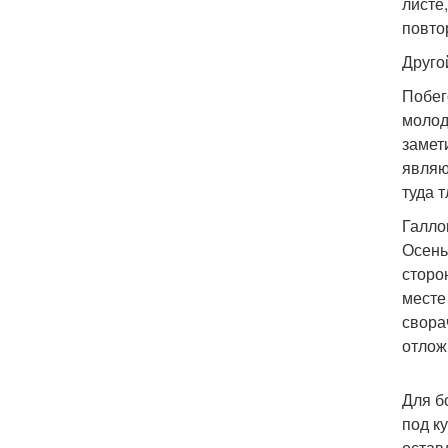
листе
повто
Друго
Побег
молод
замет
являю
туда т
Галло
Осень
сторо
месте
свора
отлож
Для б
под к
остав