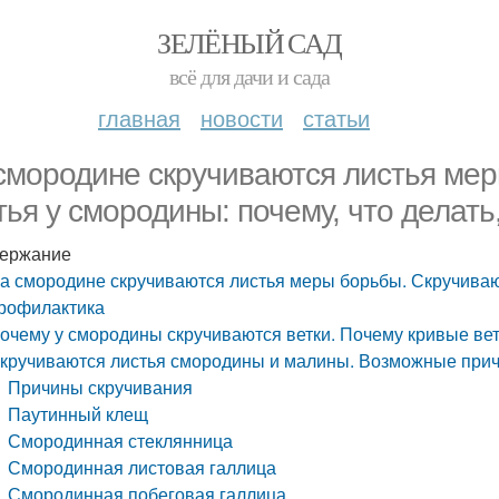
ЗЕЛЁНЫЙ САД
всё для дачи и сада
главная
новости
статьи
смородине скручиваются листья ме
тья у смородины: почему, что делат
ержание
а смородине скручиваются листья меры борьбы. Скручивают
рофилактика
очему у смородины скручиваются ветки. Почему кривые ве
кручиваются листья смородины и малины. Возможные прич
Причины скручивания
Паутинный клещ
Смородинная стеклянница
Смородинная листовая галлица
Смородинная побеговая галлица