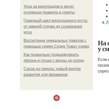
Уход за виноградом в июле:
основные правила и советы
Годичный цикл виноградного куста:
Л
от зимней спячки до созревания
ягод
На 
Воспитание уникальных томатов с
у с
помощью семян Седек Томат хурма
Как правильно подкармливать
Если 
яблони и груши с весны до осени
посел
Сахар из свеклы: новый вектор
спрят
развития для фермеров