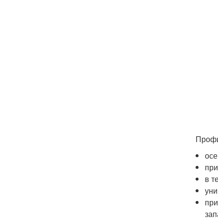
Профи
осе
при
в т
уни
при
зап