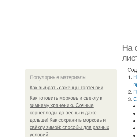
На 
лис
Сод
Н
Популярные материалы
п
Как выбрать саженцы гортензии
П
Как готовить морковь и свеклу к
С
зимнему хранению. Сочные
корнеплоды до весны и даже
дольше! Как сохранить морковь и
свёклу зимой: способы для разных
условий