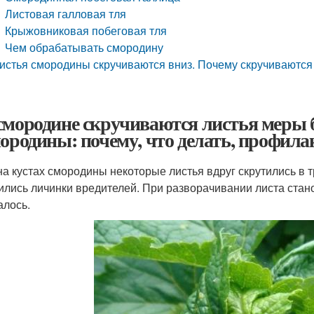
Листовая галловая тля
Крыжовниковая побеговая тля
Чем обрабатывать смородину
истья смородины скручиваются вниз. Почему скручиваются
смородине скручиваются листья меры 
мородины: почему, что делать, профил
на кустах смородины некоторые листья вдруг скрутились в т
ились личинки вредителей. При разворачивании листа стано
алось.