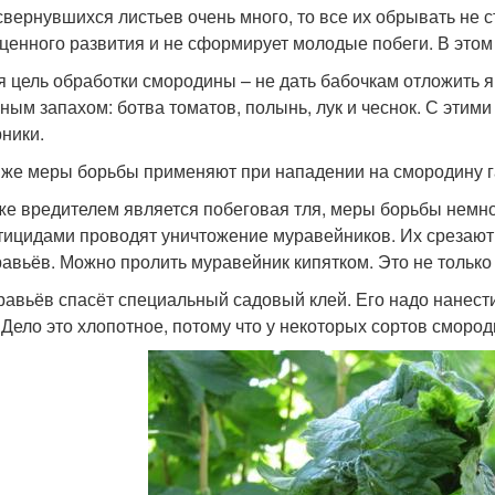
свернувшихся листьев очень много, то все их обрывать не с
ценного развития и не сформирует молодые побеги. В этом
я цель обработки смородины – не дать бабочкам отложить 
ьным запахом: ботва томатов, полынь, лук и чеснок. С этим
рники.
 же меры борьбы применяют при нападении на смородину г
же вредителем является побеговая тля, меры борьбы немног
тицидами проводят уничтожение муравейников. Их срезают 
равьёв. Можно пролить муравейник кипятком. Это не только 
равьёв спасёт специальный садовый клей. Его надо нанести
. Дело это хлопотное, потому что у некоторых сортов сморо