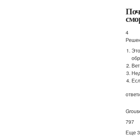
Поч
смо
4
Реше
Это
обр
Вет
Нед
Есл
ответ
Grous
797
Еще 3