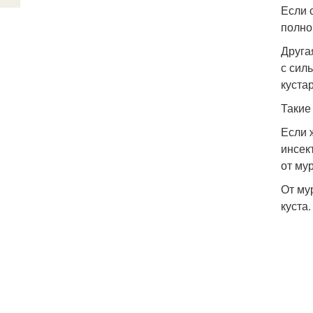
Если 
полно
Друга
с сил
куста
Такие
Если 
инсек
от му
От му
куста