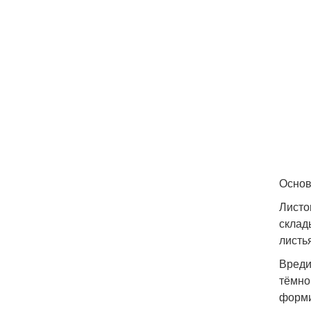
Основ
Листо
склад
листь
Вреди
тёмно
форми