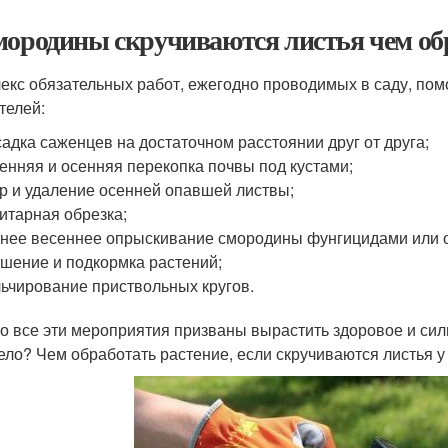
мородины скручиваются листья чем об
екс обязательных работ, ежегодно проводимых в саду, пом
телей:
адка саженцев на достаточном расстоянии друг от друга;
енняя и осенняя перекопка почвы под кустами;
р и удаление осенней опавшей листвы;
итарная обрезка;
нее весеннее опрыскивание смородины фунгицидами или о
шение и подкормка растений;
ьчирование приствольных кругов.
о все эти мероприятия призваны вырастить здоровое и силь
ело? Чем обработать растение, если скручиваются листья 