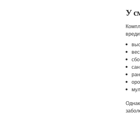
У с
Компл
вреди
выс
вес
сбо
сан
ран
оро
мул
Однак
забол