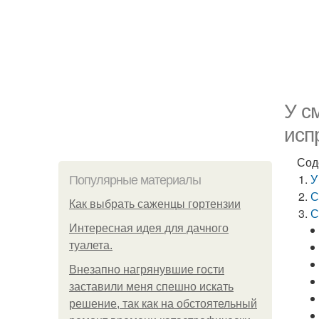
У с
исп
Сод
У
Популярные материалы
С
Как выбрать саженцы гортензии
С
Интересная идея для дачного
туалета.
Внезапно нагрянувшие гости
заставили меня спешно искать
решение, так как на обстоятельный