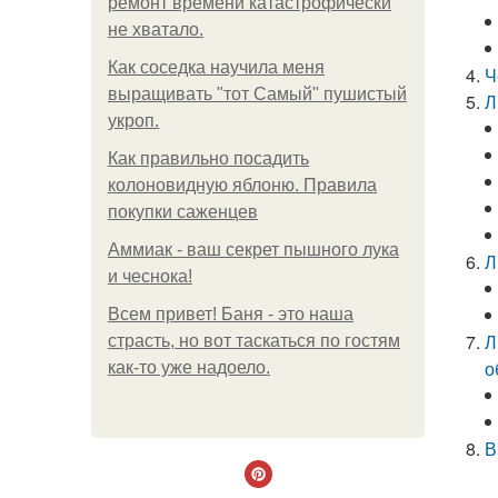
ремонт времени катастрофически
не хватало.
Как соседка научила меня
Ч
выращивать "тот Самый" пушистый
Л
укроп.
Как правильно посадить
колоновидную яблоню. Правила
покупки саженцев
Аммиак - ваш секрет пышного лука
Л
и чеснока!
Всем привет! Баня - это наша
Л
страсть, но вот таскаться по гостям
о
как-то уже надоело.
В