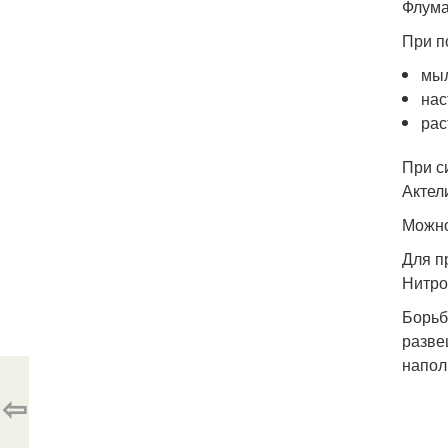
Флума
При п
мыл
нас
рас
При с
Актел
Можно
Для п
Нитро
Борьб
разве
напол
⇦