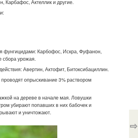
, Карбафос, Актеллик и другие.
и:
 фунгицидами: Карбофос, Искра, Фуфанон,
е сбора урожая.
действия: Авертин, Актофит, Битоксибациллин.
м проводят опрыскивание 3% раствором
ажкой на дереве в начале мая. Ловушки
тром убирают попавших в них бабочек и
рывают и уничтожают.
⇨