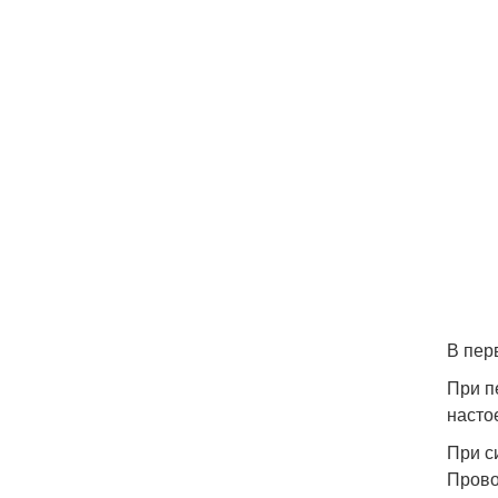
В пер
При п
насто
При с
Прово