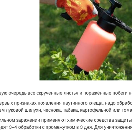
вую очередь все скрученные листья и поражённые побеги на
ервых признаках появления паутинного клеща, надо обработ
ем луковой шелухи, чеснока, табака, картофельной или том
ильном заражении применяют химические средства защиты,
дят 3–4 обработки с промежутком в 3 дня. Для уничтожен