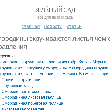
ЗЕЛЁНЫЙ САД
всё для дачи и сада
главная
новости
статьи
мородины скручиваются листья чем 
равления
ержание
 смородины скручиваются листья чем обработать. Меры ис
кручиваются верхушки у смородины. У смородины скручив
кручиваются листья смородины и малины. Возможные прич
Причины скручивания
Паутинный клещ
Смородинная стеклянница
Смородинная листовая галлица
Смородинная побеговая галлица
Листовая галловая тля