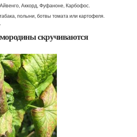
 Айвенго, Аккорд, Фуфаноне, Карбофос.
абака, полыни, ботвы томата или картофеля.
.
смородины скручиваются