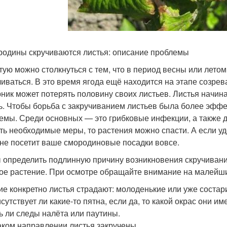
родины скручиваются листья: описание проблемы
тую можно столкнуться с тем, что в период весны или лето
чиваться. В это время ягода ещё находится на этапе созре
рник может потерять половину своих листьев. Листья начина
ь. Чтобы борьба с закручиванием листьев была более эффе
емы. Среди основных — это грибковые инфекции, а также 
ть необходимые меры, то растения можно спасти. А если у
 не посетит ваше смородиновые посадки вовсе.
 определить подлинную причину возникновения скручивани
ое растение. При осмотре обращайте внимание на малейши
кие конкретно листья страдают: молоденькие или уже соста
сутствует ли какие-то пятна, если да, то какой окрас они им
ть ли следы налёта или паутины.
каком направлении листья закручены.