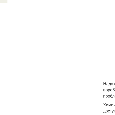
Надо 
вороб
пробл
Химич
досту