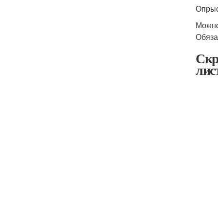
Опрыс
Можно
Обяза
Скр
лис