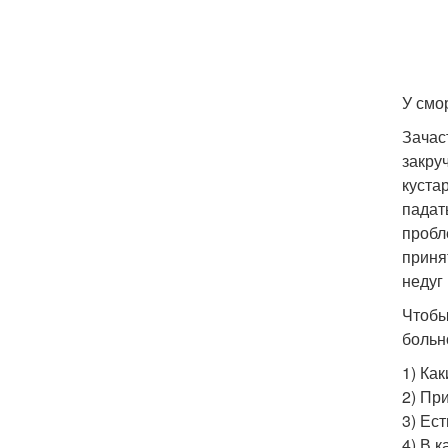
У смо
Зачас
закру
куста
падат
пробл
приня
недуг
Чтобы
больн
1) Ка
2) При
3) Ес
4) В 