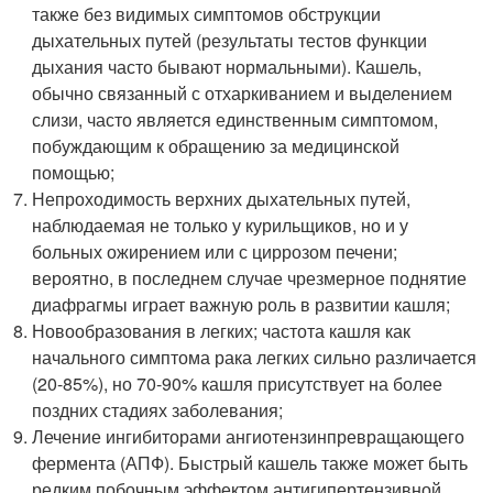
также без видимых симптомов обструкции
дыхательных путей (результаты тестов функции
дыхания часто бывают нормальными). Кашель,
обычно связанный с отхаркиванием и выделением
слизи, часто является единственным симптомом,
побуждающим к обращению за медицинской
помощью;
Непроходимость верхних дыхательных путей,
наблюдаемая не только у курильщиков, но и у
больных ожирением или с циррозом печени;
вероятно, в последнем случае чрезмерное поднятие
диафрагмы играет важную роль в развитии кашля;
Новообразования в легких; частота кашля как
начального симптома рака легких сильно различается
(20-85%), но 70-90% кашля присутствует на более
поздних стадиях заболевания;
Лечение ингибиторами ангиотензинпревращающего
фермента (АПФ). Быстрый кашель также может быть
редким побочным эффектом антигипертензивной