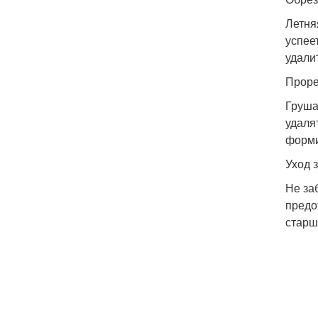
Летня
успее
удали
Проре
Груша
удаля
форми
Уход 
Не за
предо
старш