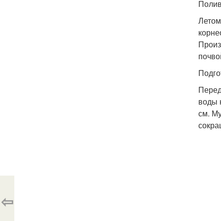
Полив
Летом
корне
Произ
почво
Подго
Перед
воды 
см. М
сокра
⇦