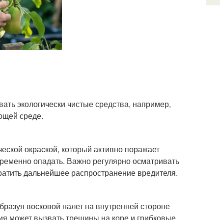
вать экологически чистые средства, например,
ющей среде.
ческой окраской, который активно поражает
евременно опадать. Важно регулярно осматривать
вратить дальнейшее распространение вредителя.
бразуя восковой налет на внутренней стороне
ия может вызвать трещины на коре и грибковые