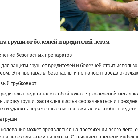
та груши от болезней и вредителей летом
нение безопасных препаратов
 для защиты груш от вредителей и болезней стоит использо
ерм. Эти препараты безопасны и не наносят вреда окружа
вый трубковерт
вредитель представляет собой жука с ярко-зеленой металли
 и листву груши, заставляя листья сворачиваться и прежд
ья и удалять пораженные листья, сжигая их, чтобы предот
 груши
аболевание может проявляться на протяжении всего лета, о
ев и переходя затем на плоды. С течением времени инфекц