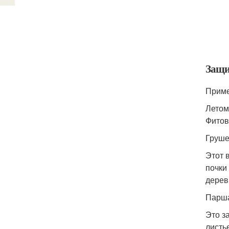
Защи
Приме
Летом
Фитов
Груше
Этот 
почки
дерев
Парша
Это з
листь