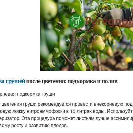
 за грушей
после цветения: подкормка и полив
рневая подкормка груши
 цветения груши рекомендуется провести внекорневую подк
ловую ложку нитроаммофоски в 10 литрах воды. Используйте
еризатор. Эта процедура поможет листьям лучше ассимили
вому росту и развитию плодов.