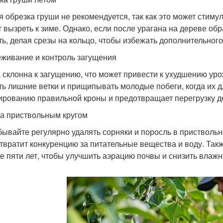
я обрезка груши не рекомендуется, так как это может стим
т вызреть к зиме. Однако, если после урагана на дереве об
ть, делая срезы на кольцо, чтобы избежать дополнительног
живание и контроль загущения
 склонна к загущению, что может привести к ухудшению уро
ть лишние ветки и прищипывать молодые побеги, когда их дл
рованию правильной кроны и предотвращает перегрузку д
за приствольным кругом
бывайте регулярно удалять сорняки и поросль в приствольн
твратит конкуренцию за питательные вещества и воду. Такж
е пяти лет, чтобы улучшить аэрацию почвы и снизить влажн