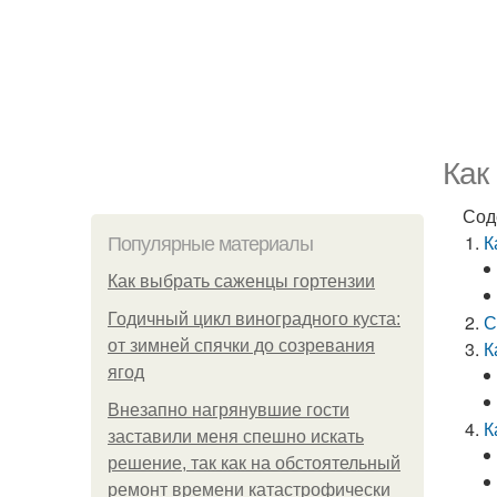
Как
Сод
К
Популярные материалы
Как выбрать саженцы гортензии
Годичный цикл виноградного куста:
С
от зимней спячки до созревания
К
ягод
Внезапно нагрянувшие гости
К
заставили меня спешно искать
решение, так как на обстоятельный
ремонт времени катастрофически