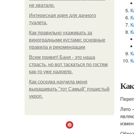
не хватало.
К
Интересная идея для дачного
К
туалета.
К
К
Как правильно ухаживать за
виноградными кустами: основные
правила и рекомендации
К
Всем привет! Баня - это наша
К
страсть, но вот таскаться по гостям
как-то уже надоело.
Как соседка научила меня
Как
выращивать "тот Самый" пушистый
укроп.
Переп
Лето 
являю
измен
Обрез