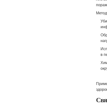
пораж
Метод
Уби
инф
Обр
наг
Исп
в п
Хим
окр
Приме
здоро
Свя