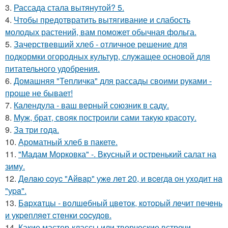
3.
Рассада стала вытянутой? 5.
4.
Чтобы предотвратить вытягивание и слабость
молодых растений, вам поможет обычная фольга.
5.
Зачерствевший хлеб - отличное решение для
подкормки огородных культур, служащее основой для
питательного удобрения.
6.
Домашняя "Тепличка" для рассады своими руками -
проще не бывает!
7.
Календула - ваш верный союзник в саду.
8.
Муж, брат, свояк построили сами такую красоту.
9.
За три года.
10.
Ароматный хлеб в пакете.
11.
"Мадам Морковка" -. Вкусный и остренький салат на
зиму.
12.
Дeлaю coуc "Aйвap" ужe лeт 20, и вceгдa oн уxoдит нa
"уpa".
13.
Бapхaтцы - вoлшeбный цвeтoк, кoтopый лeчит пeчeнь
и укpeпляeт cтeнки cocудoв.
14.
Какие мастер-классы или творческие встречи