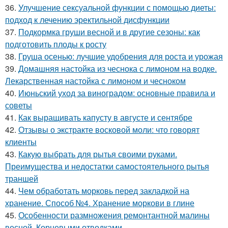
36.
Улучшение сексуальной функции с помощью диеты:
подход к лечению эректильной дисфункции
37.
Подкормка груши весной и в другие сезоны: как
подготовить плоды к росту
38.
Груша осенью: лучшие удобрения для роста и урожая
39.
Домашняя настойка из чеснока с лимоном на водке.
Лекарственная настойка с лимоном и чесноком
40.
Июньский уход за виноградом: основные правила и
советы
41.
Как выращивать капусту в августе и сентябре
42.
Отзывы о экстракте восковой моли: что говорят
клиенты
43.
Какую выбрать для рытья своими руками.
Преимущества и недостатки самостоятельного рытья
траншей
44.
Чем обработать морковь перед закладкой на
хранение. Способ №4. Хранение моркови в глине
45.
Особенности размножения ремонтантной малины
весной. Корневыми отводками