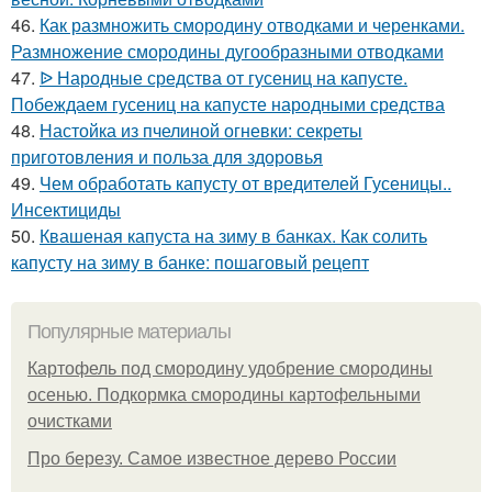
46.
Как размножить смородину отводками и черенками.
Размножение смородины дугообразными отводками
47.
ᐉ Народные средства от гусениц на капусте.
Побеждаем гусениц на капусте народными средства
48.
Настойка из пчелиной огневки: секреты
приготовления и польза для здоровья
49.
Чем обработать капусту от вредителей Гусеницы..
Инсектициды
50.
Квашеная капуста на зиму в банках. Как солить
капусту на зиму в банке: пошаговый рецепт
Популярные материалы
Картофель под смородину удобрение смородины
осенью. Подкормка смородины картофельными
очистками
Про березу. Самое известное дерево России