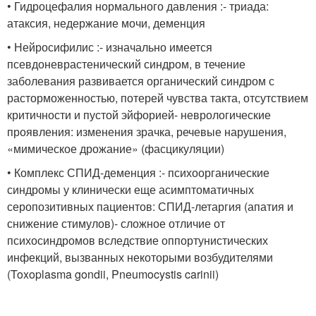
• Гидроцефалия нормального давления :- триада:
атаксия, недержание мочи, деменция
• Нейросифилис :- изначально имеется
псевдоневрастенический синдром, в течение
заболевания развивается органический синдром с
расторможенностью, потерей чувства такта, отсутствием
критичности и пустой эйфорией- неврологические
проявления: изменения зрачка, речевые нарушения,
«мимическое дрожание» (фасцикуляции)
• Комплекс СПИД-деменция :- психоорганические
синдромы у клинически еще асимптоматичных
серопозитивных пациентов: СПИД-летаргия (апатия и
снижение стимулов)- сложное отличие от
психосиндромов вследствие оппортунистических
инфекций, вызванных некоторыми возбудителями
(Toxoplasma gondii, Pneumocystis carinii)