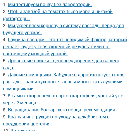
1.
Мы тестируем почву без лаборатории.
2.
Чтобы завязей на томатах было море и никакой
фитофторы.
3.
Мы укрепляем корневую систему рассады перца для
будущего урожая.
4.
Глубина посадки - это тот невидимый фактор, который
решает, будет у тебя скромный результат или по-
настоящему мощный урожай.
5.
Древесные опилки - ценное удобрение для вашего
сада.
6.
Дачные помощники. Забудьте о дорогих покупках для
рассады - ваши кухонные запасы могут стать лучшими
помощниками.
7.
8 самых скороспелых сортов картофеля, урожай уже
через 2 месяца.
8.
Выращивание болгарского перца: рекомендации.
9.
Краткая инструкция по уходу за декабристом в
преддверии цветения:
10.
За три года.