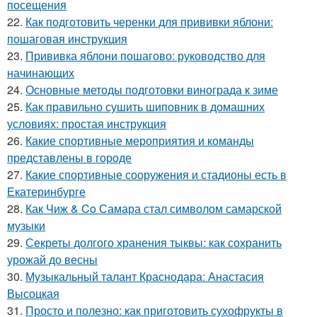
посещения
22.
Как подготовить черенки для прививки яблони:
пошаговая инструкция
23.
Прививка яблони пошагово: руководство для
начинающих
24.
Основные методы подготовки винограда к зиме
25.
Как правильно сушить шиповник в домашних
условиях: простая инструкция
26.
Какие спортивные мероприятия и команды
представлены в городе
27.
Какие спортивные сооружения и стадионы есть в
Екатеринбурге
28.
Как Чиж & Co Самара стал символом самарской
музыки
29.
Секреты долгого хранения тыквы: как сохранить
урожай до весны
30.
Музыкальный талант Краснодара: Анастасия
Высоцкая
31.
Просто и полезно: как приготовить сухофрукты в