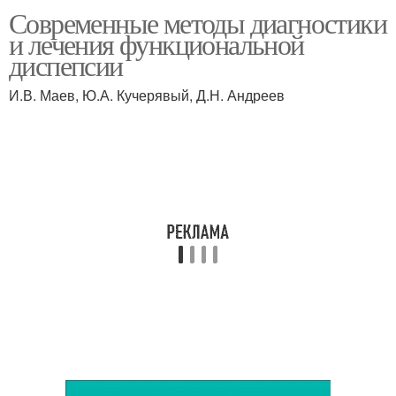
Стресс на
Современные методы диагностики
Функциональная
функциональные
и лечения функциональной
патология
заболевания
диспепсии
И.В. Маев, Ю.А. Кучерявый, Д.Н. Андреев