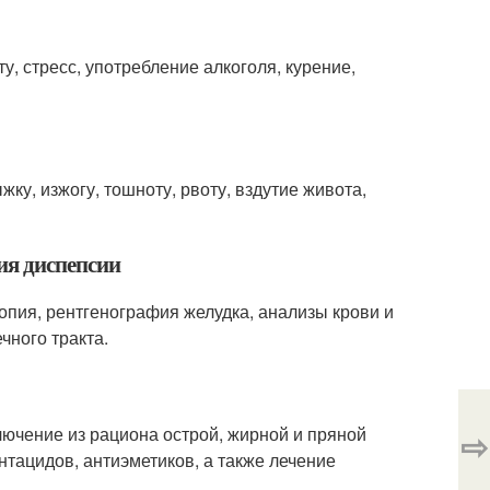
, стресс, употребление алкоголя, курение,
ку, изжогу, тошноту, рвоту, вздутие живота,
ия диспепсии
опия, рентгенография желудка, анализы крови и
чного тракта.
лючение из рациона острой, жирной и пряной
⇨
тацидов, антиэметиков, а также лечение