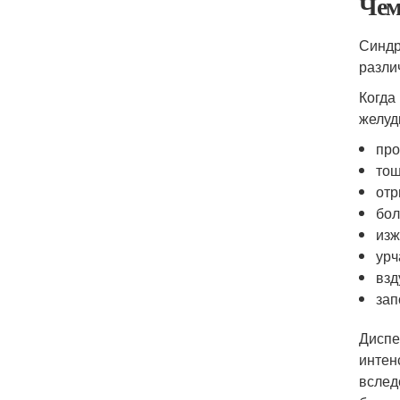
Чем
Синдр
разли
Когда
желуд
про
тош
отр
бол
изж
урч
взд
зап
Диспе
интен
вслед