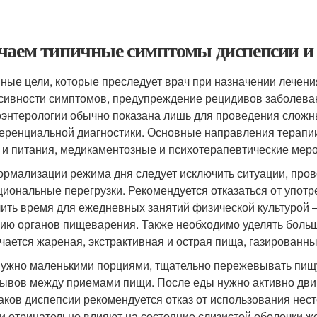
чаем типичные симптомы диспепсии и 
ные цели, которые преследует врач при назначении лечен
сивности симптомов, предупреждение рецидивов заболеван
оэнтерологии обычно показана лишь для проведения сложн
ренциальной диагностики. Основные направления терапии
 и питания, медикаментозные и психотерапевтические мер
ормализации режима дня следует исключить ситуации, про
циональные перегрузки. Рекомендуется отказаться от употр
ить время для ежедневных занятий физической культурой –
ию органов пищеварения. Также необходимо уделять боль
чается жареная, экстрактивная и острая пища, газированны
нужно маленькими порциями, тщательно пережевывать пищу
ывов между приемами пищи. После еды нужно активно двига
аков диспепсии рекомендуется отказ от использования нес
ни отрицательно влияют на состояние слизистой оболочки 