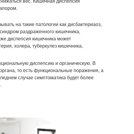
 снижаться вес. Кишечная диспепсия
запором.
вать на такие патологии как дисбактериаоз,
, синдром раздраженного кишечника,
кже диспепсия кишечника может
терия, холера, туберкулез кишечника,
кциональную диспепсию и органическую. В
органа, то есть функциональные поражения, а
следнем случае симптоматика будет более
.