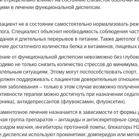
ими в лечении функциональной диспепсии.
пациент не в состоянии самостоятельно нормализовать ре
лога. Специалист объяснит необходимость соблюдения час
дания и длительных перерывов в питании. Также диетолог 
ичие достаточного количества белка и витаминов, пищевых 
ение от функциональной диспепсии невозможно без глубоко
одимо не только снизить количество стрессов до минимума,
ательным ситуациям. Этому могут поспособствовать спорт,
должен поддерживать с пациентом доверительные отношен
тия заболевания – только в этом случае возможно получен
ктивности терапии можно достигнуть при назначении седат
рника), антидепрессантов (флувоксамин, флуоксетин).
аментозное лечение назначается в зависимости от формы 
ная группа препаратов – антациды и антисекреторные сред
ксидом магния, ингибиторы протонной помпы, блокаторы Н2
 диспепсии используют прокинетики: домперидон или мет