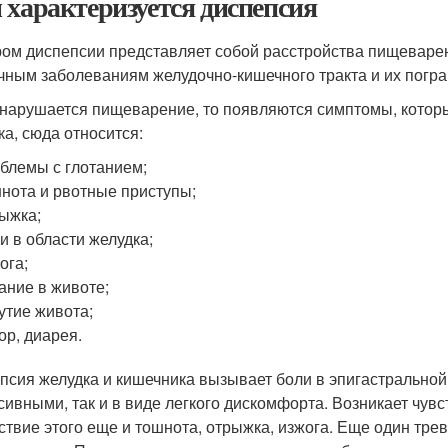
 характеризуется диспепсия
ом диспепсии представляет собой расстройства пищеваре
чным заболеваниям желудочно-кишечного тракта и их погр
 нарушается пищеварение, то появляются симптомы, кото
ка, сюда относится:
блемы с глотанием;
нота и рвотные приступы;
ыжка;
и в области желудка;
ога;
ание в животе;
утие живота;
ор, диарея.
псия желудка и кишечника вызывает боли в эпигастральной 
сивными, так и в виде легкого дискомфорта. Возникает чув
ствие этого еще и тошнота, отрыжка, изжога. Еще один тре