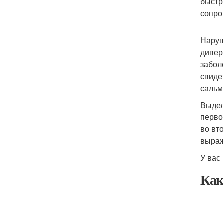
быстр
сопро
Наруш
дивер
забол
свиде
сальмо
Выдел
перво
во вт
выраж
У вас
Как