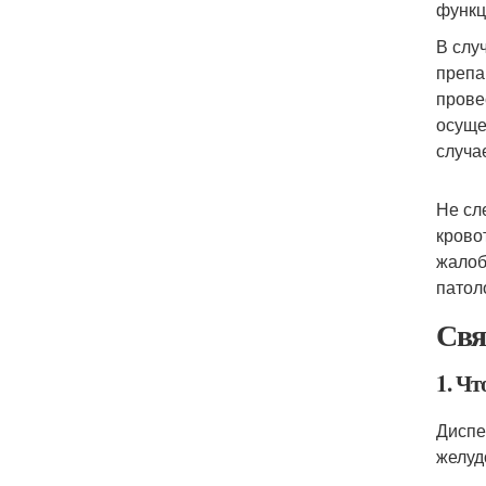
функц
В слу
препа
прове
осуще
случа
Не сл
крово
жалоб
патоло
Свя
1. Чт
Диспе
желуд