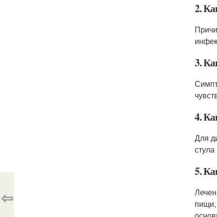
2. К
Причи
инфек
3. К
Симпт
чувст
4. К
Для д
стула
5. К
Лечен
⇦
пищи,
основ