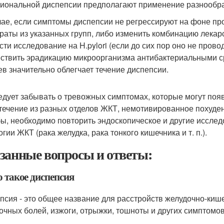
иональной диспепсии предполагают применение разнообра
чае, если симптомы диспепсии не регрессируют на фоне пр
раты из указанных групп, либо изменить комбинацию лекар
сти исследование на H.pylori (если до сих пор оно не прово
ствить эрадикацию микроорганизма антибактериальными с
ев значительно облегчает течение диспепсии.
едует забывать о тревожных симптомах, которые могут появ
течение из разных отделов ЖКТ, немотивированное похуде
ы, необходимо повторить эндоскопическое и другие иссле
гии ЖКТ (рака желудка, рака тонкого кишечника и т. п.).
занные вопросы и ответы:
о такое диспепсия
псия - это общее название для расстройств желудочно-кише
очных болей, изжоги, отрыжки, тошноты и других симптомов