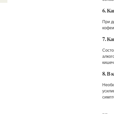
6. К
При д
кофеи
7. К
Состо
алког
кишеч
8. В
Необх
усили
симпт