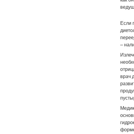
ведущ
Если 
дието
перее
– нал
Излеч
необх
отриц
врач 
разви
проду
пусты
Медик
основ
гидро
форме