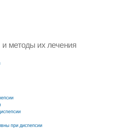
 и методы их лечения
я
пепсии
и
диспепсии
ивны при диспепсии