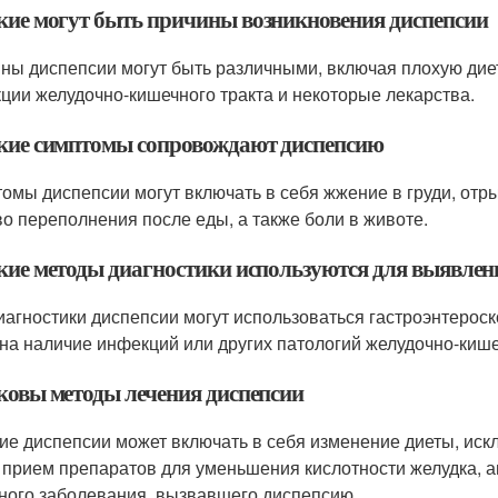
акие могут быть причины возникновения диспепсии
ны диспепсии могут быть различными, включая плохую диету
ции желудочно-кишечного тракта и некоторые лекарства.
акие симптомы сопровождают диспепсию
омы диспепсии могут включать в себя жжение в груди, отрыж
во переполнения после еды, а также боли в животе.
акие методы диагностики используются для выявлен
иагностики диспепсии могут использоваться гастроэнтероск
 на наличие инфекций или других патологий желудочно-кише
аковы методы лечения диспепсии
ие диспепсии может включать в себя изменение диеты, иск
 прием препаратов для уменьшения кислотности желудка, ан
ного заболевания, вызвавшего диспепсию.