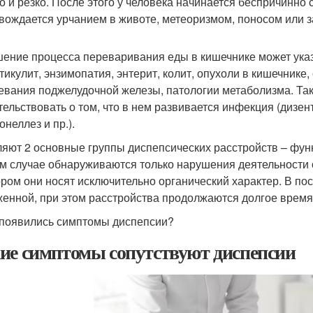
о и резко. После этого у человека начинается беспричинно
вождается урчанием в животе, метеоризмом, поносом или 
ение процесса переваривания еды в кишечнике может указы
тикулит, энзимопатия, энтерит, колит, опухоли в кишечнике
евания поджелудочной железы, патологии метаболизма. Та
тельствовать о том, что в нем развивается инфекция (дизен
неллез и пр.).
яют 2 основные группы диспепсических расстройств – фун
м случае обнаруживаются только нарушения деятельности 
ором они носят исключительно органический характер. В по
енной, при этом расстройства продолжаются долгое время
 появились симптомы диспепсии?
ие симптомы сопутствуют диспепсии