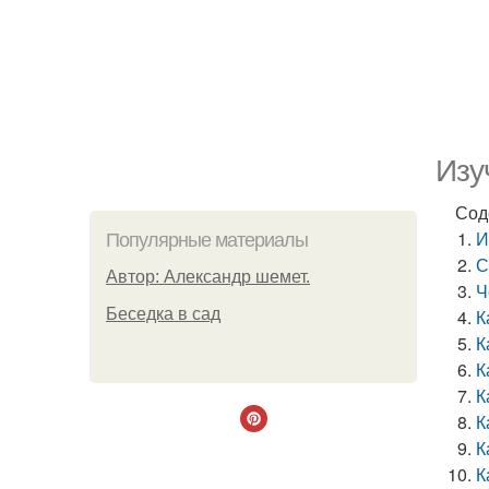
Изу
Сод
И
Популярные материалы
С
Автор: Александр шемет.
Ч
Беседка в сад
К
К
К
К
К
К
К