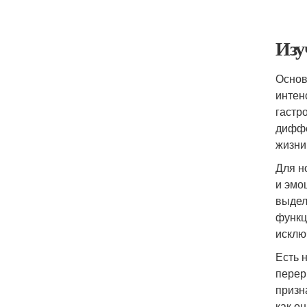
Изу
Основ
интен
гастр
диффе
жизни
Для н
и эмо
выдел
функц
исклю
Есть 
перер
призн
как о