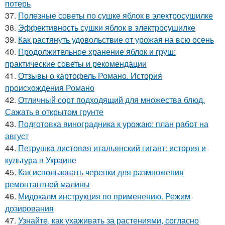
потерь
37.
Полезные советы по сушке яблок в электросушилке
38.
Эффективность сушки яблок в электросушилке
39.
Как растянуть удовольствие от урожая на всю осень
40.
Продолжительное хранение яблок и груш:
практические советы и рекомендации
41.
Отзывы о картофель Романо. История
происхождения Романо
42.
Отличный сорт подходящий для множества блюд.
Сажать в открытом грунте
43.
Подготовка виноградника к урожаю: план работ на
август
44.
Петрушка листовая итальянский гигант: история и
культура в Украине
45.
Как использовать черенки для размножения
ремонтантной малины
46.
Мидокалм инструкция по применению. Режим
дозирования
47.
Узнайте, как ухаживать за растениями, согласно