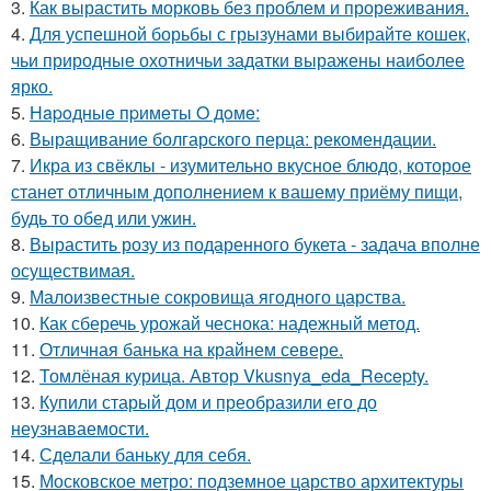
3.
Как вырастить морковь без проблем и прореживания.
4.
Для успешной борьбы с грызунами выбирайте кошек,
чьи природные охотничьи задатки выражены наиболее
ярко.
5.
Нapoдныe пpимeты O дoмe:
6.
Выращивание болгарского перца: рекомендации.
7.
Икра из свёклы - изумительно вкусное блюдо, которое
станет отличным дополнением к вашему приёму пищи,
будь то обед или ужин.
8.
Вырастить розу из подаренного букета - задача вполне
осуществимая.
9.
Малоизвестные сокровища ягодного царства.
10.
Как сберечь урожай чеснока: надежный метод.
11.
Отличная банька на крайнем севере.
12.
Томлёная курица. Автор Vkusnya_eda_Recepty.
13.
Купили старый дом и преобразили его до
неузнаваемости.
14.
Сделали баньку для себя.
15.
Московское метро: подземное царство архитектуры