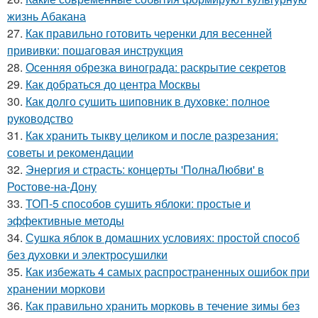
жизнь Абакана
27.
Как правильно готовить черенки для весенней
прививки: пошаговая инструкция
28.
Осенняя обрезка винограда: раскрытие секретов
29.
Как добраться до центра Москвы
30.
Как долго сушить шиповник в духовке: полное
руководство
31.
Как хранить тыкву целиком и после разрезания:
советы и рекомендации
32.
Энергия и страсть: концерты 'ПолнаЛюбви' в
Ростове-на-Дону
33.
ТОП-5 способов сушить яблоки: простые и
эффективные методы
34.
Сушка яблок в домашних условиях: простой способ
без духовки и электросушилки
35.
Как избежать 4 самых распространенных ошибок при
хранении моркови
36.
Как правильно хранить морковь в течение зимы без