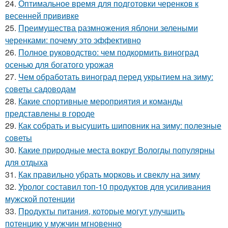
24.
Оптимальное время для подготовки черенков к
весенней прививке
25.
Преимущества размножения яблони зелеными
черенками: почему это эффективно
26.
Полное руководство: чем подкормить виноград
осенью для богатого урожая
27.
Чем обработать виноград перед укрытием на зиму:
советы садоводам
28.
Какие спортивные мероприятия и команды
представлены в городе
29.
Как собрать и высушить шиповник на зиму: полезные
советы
30.
Какие природные места вокруг Вологды популярны
для отдыха
31.
Как правильно убрать морковь и свеклу на зиму
32.
Уролог составил топ-10 продуктов для усиливания
мужской потенции
33.
Продукты питания, которые могут улучшить
потенцию у мужчин мгновенно