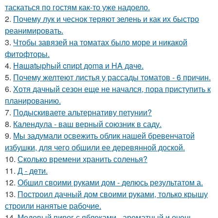
таскаться по гостям как-то уже надоело.
2.
Почему лук и чеснок теряют зелень и как их быстро
реанимировать.
3.
Чтобы завязей на томатах было море и никакой
фитофторы.
4.
Haшatыphый cпиpt дoma и HA дaчe.
5.
Почему желтеют листья у рассады томатов - 6 причин.
6.
Хотя дачный сезон еще не начался, пора приступить к
планированию.
7.
Подыскиваете альтернативу петунии?
8.
Календула - ваш верный союзник в саду.
9.
Мы задумали освежить облик нашей бревенчатой
избушки, для чего обшили ее деревянной доской.
10.
Сколько времени хранить соленья?
11.
Д - дeти.
12.
Обшил своими руками дом - делюсь результатом а.
13.
Построил дачный дом своими руками, только крышу
строили нанятые рабочие.
14.
Медовый пирог с яблоками - ароматный и очень