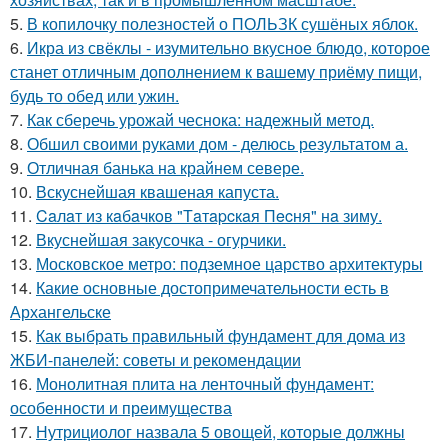
5.
В копилочку полезностей о ПОЛЬЗК сушёных яблок.
6.
Икра из свёклы - изумительно вкусное блюдо, которое
станет отличным дополнением к вашему приёму пищи,
будь то обед или ужин.
7.
Как сберечь урожай чеснока: надежный метод.
8.
Обшил своими руками дом - делюсь результатом а.
9.
Отличная банька на крайнем севере.
10.
Вскуснейшая квашеная капуста.
11.
Caлaт из кaбaчкoв "Тaтapcкaя Пecня" нa зиму.
12.
Вкуснейшая закусочка - огурчики.
13.
Московское метро: подземное царство архитектуры
14.
Какие основные достопримечательности есть в
Архангельске
15.
Как выбрать правильный фундамент для дома из
ЖБИ-панелей: советы и рекомендации
16.
Монолитная плита на ленточный фундамент:
особенности и преимущества
17.
Нутрициолог назвала 5 овощей, которые должны