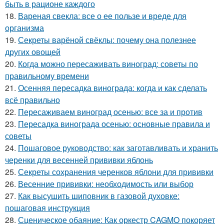
быть в рационе каждого
18.
Вареная свекла: все о ее пользе и вреде для
организма
19.
Секреты варёной свёклы: почему она полезнее
других овощей
20.
Когда можно пересаживать виноград: советы по
правильному времени
21.
Осенняя пересадка винограда: когда и как сделать
всё правильно
22.
Пересаживаем виноград осенью: все за и против
23.
Пересадка винограда осенью: основные правила и
советы
24.
Пошаговое руководство: как заготавливать и хранить
черенки для весенней прививки яблонь
25.
Секреты сохранения черенков яблони для прививки
26.
Весенние прививки: необходимость или выбор
27.
Как высушить шиповник в газовой духовке:
пошаговая инструкция
28.
Сценическое обаяние: Как оркестр CAGMO покоряет