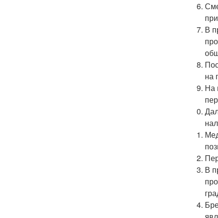
Сме
при
В п
про
общ
Пос
на 
На 
пер
Дал
нал
Мед
поз
Пер
В п
про
гра
Бре
явл