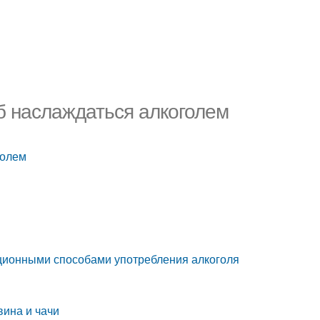
б наслаждаться алкоголем
голем
иционными способами употребления алкоголя
вина и чачи