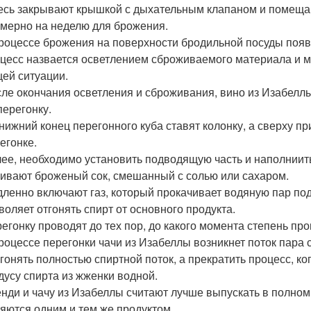
сь закрывают крышкой с дыхательным клапаном и помеща
мерно на неделю для брожения.
роцессе брожения на поверхности бродильной посуды появ
цесс назвается осветлением сброживаемого материала и мо
ей ситуации.
ле окончания осветления и сброживания, вино из Изабеллы
перегонку.
нижний конец перегонного куба ставят колонку, а сверху 
егонке.
ее, необходимо установить подводящую часть и наполниить
ивают броженый сок, смешанный с солью или сахаром.
ленно включают газ, который прокачивает водяную пар под
воляет отгонять спирт от основного продукта.
егонку проводят до тех пор, до какого момента степень пр
роцессе перегонки чачи из Изабеллы возникнет поток пара 
гонять полностью спиртной поток, а прекратить процесс, ког
дусу спирта из жженки водной.
нди и чачу из Изабеллы считают лучше выпускать в полном
яются одним и тем же продуктом.