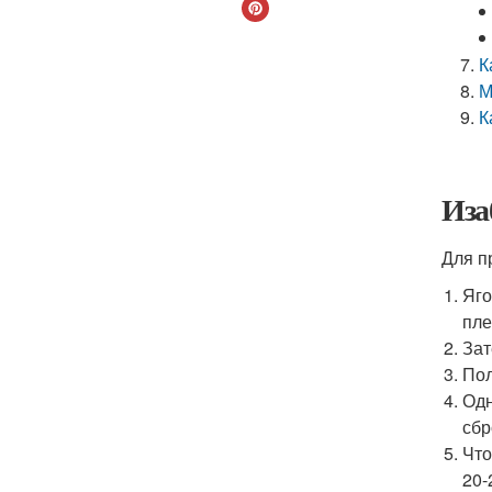
К
М
К
Иза
Для п
Яго
пле
Зат
Пол
Одн
сбр
Что
20-