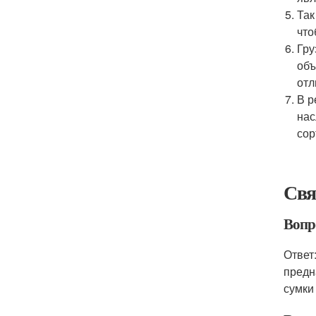
Так
что
Гру
объ
отл
В р
нас
сор
Свя
Вопро
Ответ
предн
сумки