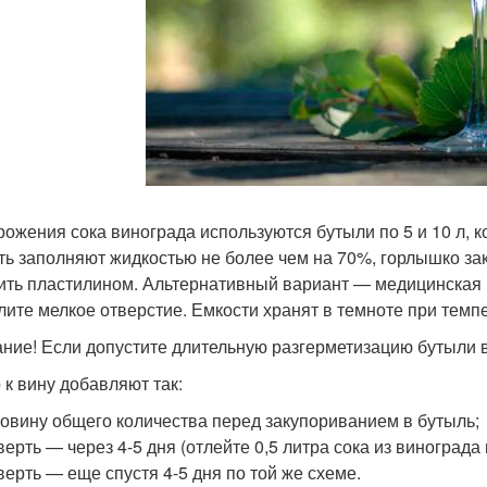
рожения сока винограда используются бутыли по 5 и 10 л, 
ть заполняют жидкостью не более чем на 70%, горлышко за
ить пластилином. Альтернативный вариант — медицинская 
лите мелкое отверстие. Емкости хранят в темноте при темп
ние! Если допустите длительную разгерметизацию бутыли в
 к вину добавляют так:
овину общего количества перед закупориванием в бутыль;
верть — через 4-5 дня (отлейте 0,5 литра сока из винограда 
верть — еще спустя 4-5 дня по той же схеме.