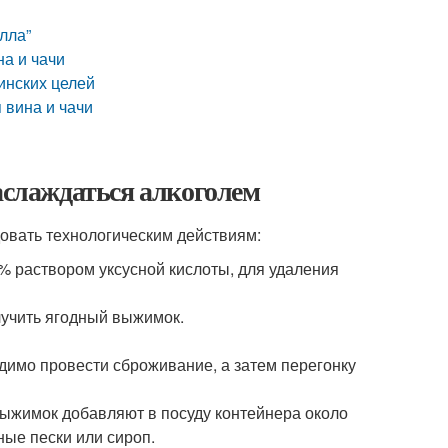
лла”
на и чачи
инских целей
 вина и чачи
наслаждаться алкоголем
довать технологическим действиям:
% раствором уксусной кислоты, для удаления
лучить ягодный выжимок.
одимо провести сброживание, а затем перегонку
ыжимок добавляют в посуду контейнера около
ые пески или сироп.