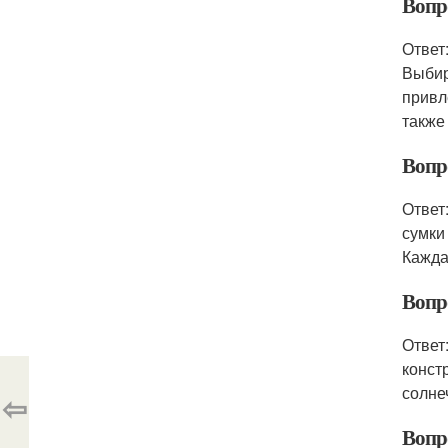
Вопр
Ответ
Выбир
привл
также
Вопр
Ответ
сумки
Кажда
Вопро
Ответ
конст
солне
⇦
Вопр