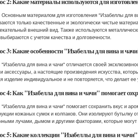
ос 2: Какие материалы используются для изготовле
: Основным материалом для изготовления "Изабеллы для ви
аются только качественные и экологически чистые материа
екательный внешний вид. Также используются металлически
 выбираются с учетом качества и долговечности.
ос 3: Какие особенности "Изабеллы для вина и чач
: "Изабелла для вина и чачи" отличается своей эксклюзивн
 и аксессуары, а настоящие произведения искусства, котор
я изделие индивидуальное и не повторяется, что делает ее
с 4: Как "Изабелла для вина и чачи" помогает сох
: "Изабелла для вина и чачи" помогает сохранить вкус и ар
рукции кожаных сумок и колпаков. Они изолируют бутылку о
чными лучами, дымом и другими факторами, которые могут п
ос 5: Какие коллекции "Изабеллы для вина и чачи"