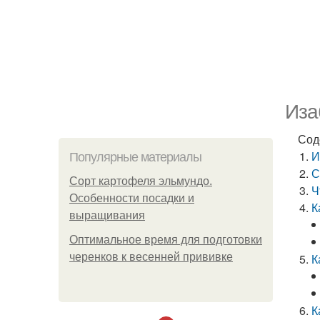
Иза
Сод
И
Популярные материалы
С
Сорт картофеля эльмундо.
Ч
Особенности посадки и
К
выращивания
Оптимальное время для подготовки
черенков к весенней прививке
К
К