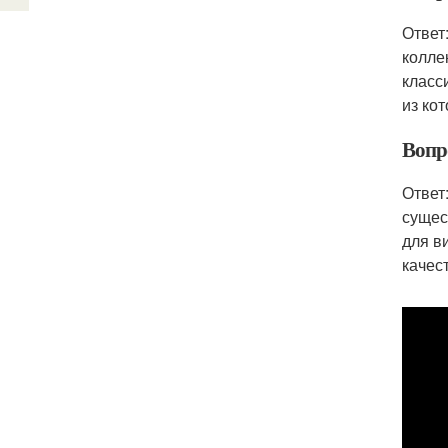
Ответ
колле
класс
из ко
Вопр
Ответ
сущес
для в
качес