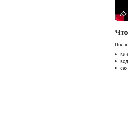
Что
Полны
вин
вод
сах