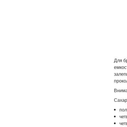
Для б
емкос
залеп
проко
Внима
Сахар
пол
чет
чет