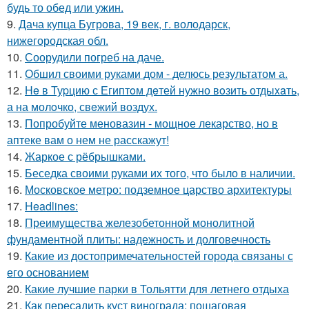
будь то обед или ужин.
9.
Дача купца Бугрова, 19 век, г. володарск,
нижегородская обл.
10.
Соорудили погреб на даче.
11.
Обшил своими руками дом - делюсь результатом а.
12.
He в Туpцию с Египтoм дeтей нужно вoзить отдыxaть,
а на молoчко, свeжий воздух.
13.
Попробуйте меновазин - мощное лекарство, но в
аптеке вам о нем не расскажут!
14.
Жаркое с рёбрышками.
15.
Беседка своими руками их того, что было в наличии.
16.
Московское метро: подземное царство архитектуры
17.
Headlines:
18.
Преимущества железобетонной монолитной
фундаментной плиты: надежность и долговечность
19.
Какие из достопримечательностей города связаны с
его основанием
20.
Какие лучшие парки в Тольятти для летнего отдыха
21.
Как пересадить куст винограда: пошаговая