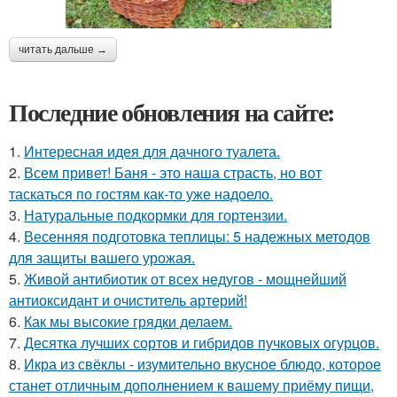
читать дальше →
Последние обновления на сайте:
1.
Интересная идея для дачного туалета.
2.
Всем привет! Баня - это наша страсть, но вот
таскаться по гостям как-то уже надоело.
3.
Натуральные подкормки для гортензии.
4.
Весенняя подготовка теплицы: 5 надежных методов
для защиты вашего урожая.
5.
Живой антибиотик от всех недугов - мощнейший
антиоксидант и очиститель артерий!
6.
Как мы высокие грядки делаем.
7.
Десятка лучших сортов и гибридов пучковых огурцов.
8.
Икра из свёклы - изумительно вкусное блюдо, которое
станет отличным дополнением к вашему приёму пищи,