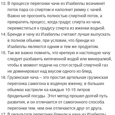
В процессе перегонки чачи из Изабеллы возникнет
поток пара со спиртом и наполнит рюмку с чачей.
Важно не прогонять полностью спиртной поток, а
прекратить процесс, когда градус спирта из чачи,
переместиться к градусу спирта из жженки водной.
Бренди и чачу из Изабеллы считают лучше выпускать
в полном объеме, при условии, что бренди из
Изабеллы являются одним и тем же продуктом.
Так же важно помнить, что крепкую и настоящую чачу
следует разбавить кипяченной водой или минералкой,
чтобы в момент подачи на стол острый спиртной газ
не доминировал над вкусом одного из блюд.
Грузинская чача – это простая артельная грузинская
перегонка самогона в водяную жженку, в больших
объемах кастрюли на каждые 10-15 литров
бродильной посуды. Этот метод прошел долгий путь
развития, и он отличается от самогонного способа
перегонки тем, чем они отличаются друг от друга.
В результате перегонки бренди и чача из Изабеллы