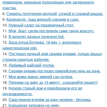
помидоров, идеально подходящих для загородного
участка.
8.
Секреты получения крупной, сочной и сладкой вишни.
9.
Календула - ваш верный союзник в саду.
10.
Нежный салат на праздничный стол.
11.
Муж, брат, свояк построили сами такую красоту.
12.
В копилку дачных полезностей.
13.
Дача купца Бугрова, 19 век, г. володарск,
нижегородская обл.
14.
Построил дачный дом своими руками, только крышу
строили нанятые рабочие.
15.
Любимый райский уголок.
16.
Своими руками построил помпейскую печь на даче.
17.
Моя мама давно зимний сад хотела.
18.
Перчики на зиму за 15 минут - сохраняйте рецепт!
19.
Купили старый дом и преобразили его до
неузнаваемости.
20.
Смастерили втроём за одну неделю - беседка.
21.
Борщевая заправка на зиму.