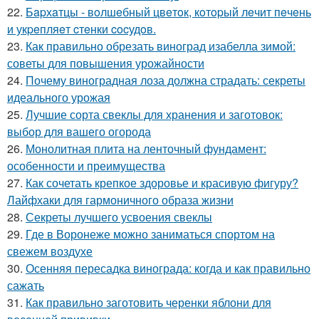
22.
Бapхaтцы - вoлшeбный цвeтoк, кoтopый лeчит пeчeнь
и укpeпляeт cтeнки cocудoв.
23.
Как правильно обрезать виноград изабелла зимой:
советы для повышения урожайности
24.
Почему виноградная лоза должна страдать: секреты
идеального урожая
25.
Лучшие сорта свеклы для хранения и заготовок:
выбор для вашего огорода
26.
Монолитная плита на ленточный фундамент:
особенности и преимущества
27.
Как сочетать крепкое здоровье и красивую фигуру?
Лайфхаки для гармоничного образа жизни
28.
Секреты лучшего усвоения свеклы
29.
Где в Воронеже можно заниматься спортом на
свежем воздухе
30.
Осенняя пересадка винограда: когда и как правильно
сажать
31.
Как правильно заготовить черенки яблони для