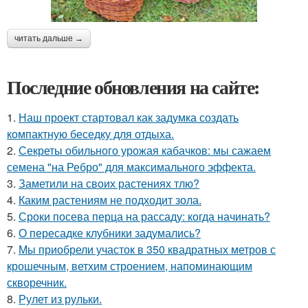
читать дальше →
Последние обновления на сайте:
1.
Наш проект стартовал как задумка создать
компактную беседку для отдыха.
2.
Секреты обильного урожая кабачков: мы сажаем
семена "на Ребро" для максимального эффекта.
3.
Заметили на своих растениях тлю?
4.
Каким растениям не подходит зола.
5.
Сроки посева перца на рассаду: когда начинать?
6.
О пересадке клубники задумались?
7.
Мы приобрели участок в 350 квадратных метров с
крошечным, ветхим строением, напоминающим
скворечник.
8.
Рулет из рульки.