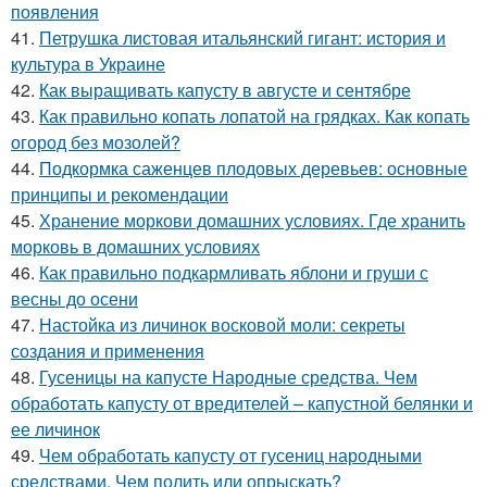
появления
41.
Петрушка листовая итальянский гигант: история и
культура в Украине
42.
Как выращивать капусту в августе и сентябре
43.
Как правильно копать лопатой на грядках. Как копать
огород без мозолей?
44.
Подкормка саженцев плодовых деревьев: основные
принципы и рекомендации
45.
Хранение моркови домашних условиях. Где хранить
морковь в домашних условиях
46.
Как правильно подкармливать яблони и груши с
весны до осени
47.
Настойка из личинок восковой моли: секреты
создания и применения
48.
Гусеницы на капусте Народные средства. Чем
обработать капусту от вредителей – капустной белянки и
ее личинок
49.
Чем обработать капусту от гусениц народными
средствами. Чем полить или опрыскать?