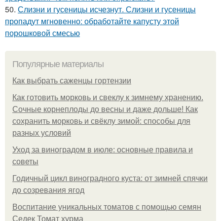
50.
Слизни и гусеницы исчезнут. Слизни и гусеницы
пропадут мгновенно: обработайте капусту этой
порошковой смесью
Популярные материалы
Как выбрать саженцы гортензии
Как готовить морковь и свеклу к зимнему хранению.
Сочные корнеплоды до весны и даже дольше! Как
сохранить морковь и свёклу зимой: способы для
разных условий
Уход за виноградом в июле: основные правила и
советы
Годичный цикл виноградного куста: от зимней спячки
до созревания ягод
Воспитание уникальных томатов с помощью семян
Седек Томат хурма