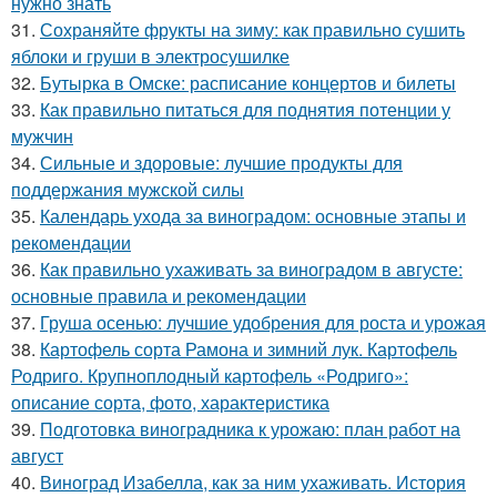
нужно знать
31.
Сохраняйте фрукты на зиму: как правильно сушить
яблоки и груши в электросушилке
32.
Бутырка в Омске: расписание концертов и билеты
33.
Как правильно питаться для поднятия потенции у
мужчин
34.
Сильные и здоровые: лучшие продукты для
поддержания мужской силы
35.
Календарь ухода за виноградом: основные этапы и
рекомендации
36.
Как правильно ухаживать за виноградом в августе:
основные правила и рекомендации
37.
Груша осенью: лучшие удобрения для роста и урожая
38.
Картофель сорта Рамона и зимний лук. Картофель
Родриго. Крупноплодный картофель «Родриго»:
описание сорта, фото, характеристика
39.
Подготовка виноградника к урожаю: план работ на
август
40.
Виноград Изабелла, как за ним ухаживать. История