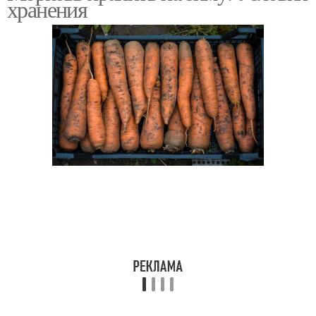
хранения
Морковь в контейнере
Морковь на сутки
Морковь в квартире
Моркови в квартире
Моркови в земле
Моркови в вакууме
Моркови в
полиэтиленовых
Моркови во фляге
пакетах