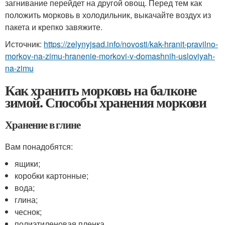
загнивание перейдет на другой овощ. Перед тем как
положить морковь в холодильник, выкачайте воздух из
пакета и крепко завяжите.
Источник:
https://zelynyjsad.info/novosti/kak-hranit-pravilno-
morkov-na-zimu-hranenie-morkovi-v-domashnih-usloviyah-
na-zimu
Как хранить морковь на балконе
зимой. Способы хранения моркови
Хранение в глине
Вам понадобятся:
ящики;
коробки картонные;
вода;
глина;
чеснок;
полиэтиленовая пленка.