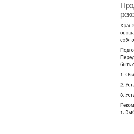
Про
рек
Хране
овоща
соблю
Подго
Перед
быть 
1. Оч
2. Ус
3. Ус
Реком
1. Вы