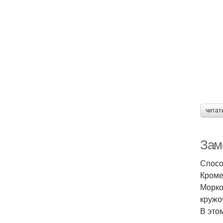
читат
Зам
Спосо
Кроме
Морко
кружо
В это