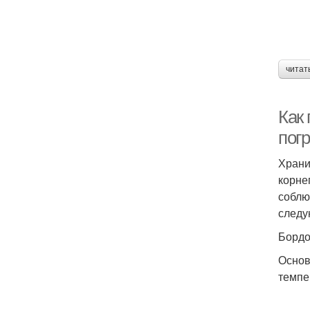
читат
Как 
пог
Храни
корне
соблю
следу
Бордо
Основ
темпе