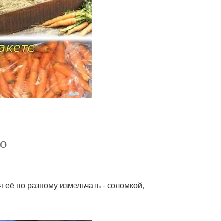
но
 её по разному измельчать - соломкой,