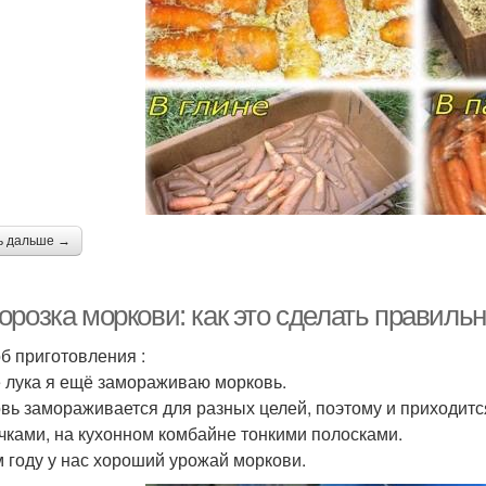
ь дальше →
орозка моркови: как это сделать правиль
б приготовления :
 лука я ещё замораживаю морковь.
вь замораживается для разных целей, поэтому и приходится
чками, на кухонном комбайне тонкими полосками.
м году у нас хороший урожай моркови.