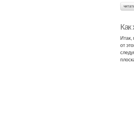
читат
Как 
Итак,
от эт
следу
плоск