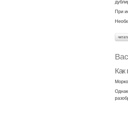
дубли
При и
Необх
читат
Вас
Как 
Морко
Однак
разоб