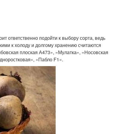
тоит ответственно подойти к выбору сорта, ведь
кими к холоду и долгому хранению считаются
бовская плоская А473», «Мулатка», «Носовская
дноростковая», «Пабло F1».