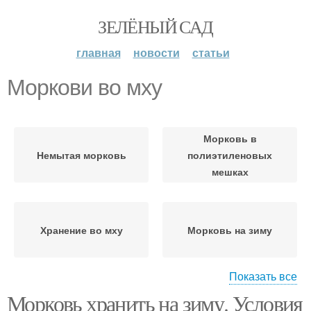
ЗЕЛЁНЫЙ САД
главная
новости
статьи
Моркови во мху
Морковь в
Немытая морковь
полиэтиленовых
мешках
Хранение во мху
Морковь на зиму
Показать все
Морковь хранить на зиму. Условия
Моркови в домашних
Моркови в луковой