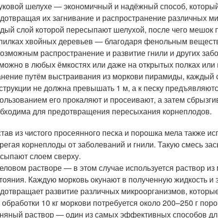
уковой шелухе — экономичный и надёжный способ, который
дотвращая их загнивание и распространение различных ми
дый слой которой пересыпают шелухой, после чего мешок п
пилках хвойных деревьев — благодаря фенольным вещества
озможным распространение и развитие гнили и других заб
можно в любых ёмкостях или даже на открытых полках или п
нение путём выстраивания из моркови пирамиды, каждый с
струкции не должна превышать 1 м, а к песку предъявляю
ользованием его прокаляют и просеивают, а затем сбрызги
бходима для предотвращения пересыхания корнеплодов.
тав из чистого просеянного песка и порошка мела также ис
регая корнеплоды от заболеваний и гнили. Такую смесь за
сыпают слоем сверху.
еловом растворе — в этом случае используется раствор из 
тояния. Каждую морковь окунают в полученную жидкость и 
дотвращает развитие различных микроорганизмов, которые
 обработки 10 кг моркови потребуется около 200–250 г пор
няный раствор — один из самых эффективных способов дл