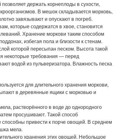
 позволяет держать корнеплоды в сухости,
кроорганизмов. В мешок складывается морковь,
лотно завязывают и опускают в погреб.
м, которые содержатся в хвое, становится
олеваний. Хранение моркови таким способом
оддонах, избегая пола и близости к стенам.
лой которой пересыпан песком. Высота такой
тся некоторые требования — перед
вают водой из пульверизатора. Влажность песка
пользуется для длительного хранения моркови,
сыпают в деревянные ящики с морковью и
мела, растворённого в воде до однородного
затем просушивают. Такой способ
 способны привести к порче овощей. В среднем
ошка мела.
ительного хранения этих овощей. Небольшое