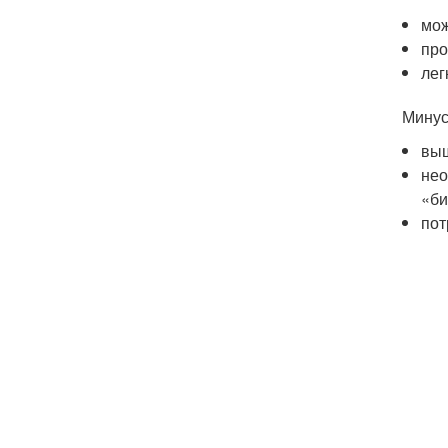
мож
про
лег
Минус
выш
нео
«би
пот