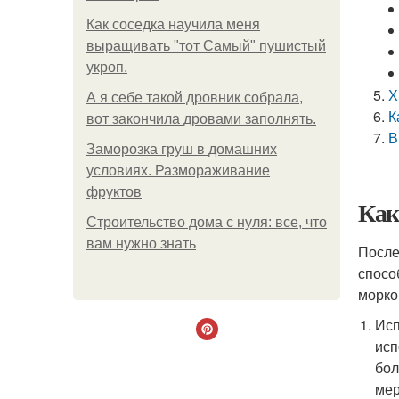
Как соседка научила меня
выращивать "тот Самый" пушистый
укроп.
Х
А я себе такой дровник собрала,
К
вот закончила дровами заполнять.
В
Заморозка груш в домашних
условиях. Размораживание
фруктов
Как
Строительство дома с нуля: все, что
вам нужно знать
После
спосо
морко
Исп
исп
бол
мер