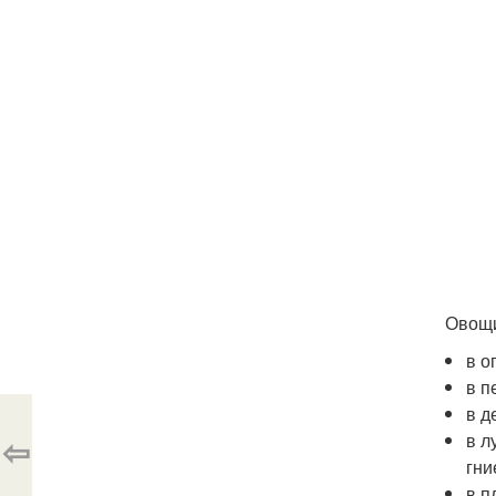
Овощи
в о
в п
в д
⇦
в л
гни
в п