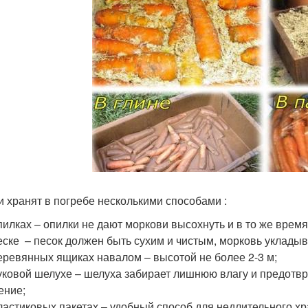
 хранят в погребе несколькими способами :
пилках – опилки не дают моркови высохнуть и в то же врем
еске – песок должен быть сухим и чистым, морковь уклады
еревянных ящиках навалом – высотой не более 2-3 м;
уковой шелухе – шелуха забирает лишнюю влагу и предот
ение;
ластиковых пакетах – удобный способ для недлительного хр