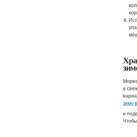
кол
кор
Исп
упа
меш
Хра
зим
Морко
в све
вариа
зиму 
и под
Чтобы