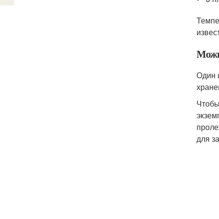
Темпе
извес
Можн
Один 
хране
Чтобы
экзем
проле
для з