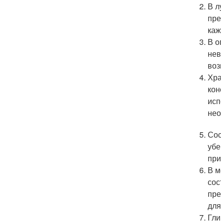
В л
пре
каж
В о
нев
воз
Хра
кон
исп
нео
Сос
убе
при
В м
сос
пре
для
Гли