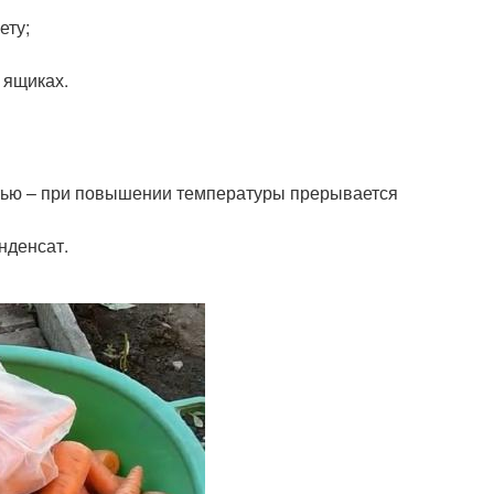
ету;
 ящиках.
стью – при повышении температуры прерывается
нденсат.