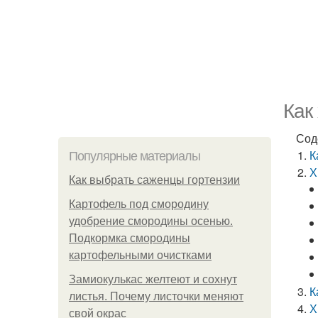
Как
Сод
К
Популярные материалы
Х
Как выбрать саженцы гортензии
Картофель под смородину
удобрение смородины осенью.
Подкормка смородины
картофельными очистками
Замиокулькас желтеют и сохнут
К
листья. Почему листочки меняют
Х
свой окрас