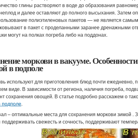
ичество глины растворяют в воде до образования равноме
неплод и далее оставляют до полного высыхания. Затем оп
ользование полиэтиленовых пакетов — не является самы
ковывают в пакет с проделанными заранее дренажными отв
ки могут на полках погреба либо на поддонах.
нение моркови в вакууме. Особенности
ой в подполе
вь используют для приготовления блюд почти ежедневно, п
жем виде. В зависимости от региона, наличия погреба, под
нт сохранения овощей. В статье подробно расскажем о тако
в подполе
.
вал – оптимальные места для сохранения моркови зимой . З
 поддерживать свежесть и сочность, поддерживают темпера