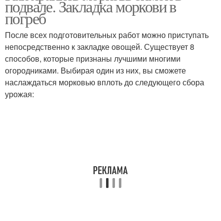
подвале. Закладка моркови в
мешках
погреб
После всех подготовительных работ можно приступать
непосредственно к закладке овощей. Существует 8
Морковь в бумаге
Мытая морковь
способов, которые признаны лучшими многими
огородниками. Выбирая один из них, вы сможете
наслаждаться морковью вплоть до следующего сбора
урожая:
Морковь в контейнере
Морковь на сутки
Моркови в домашних
Моркови во фляге
условиях