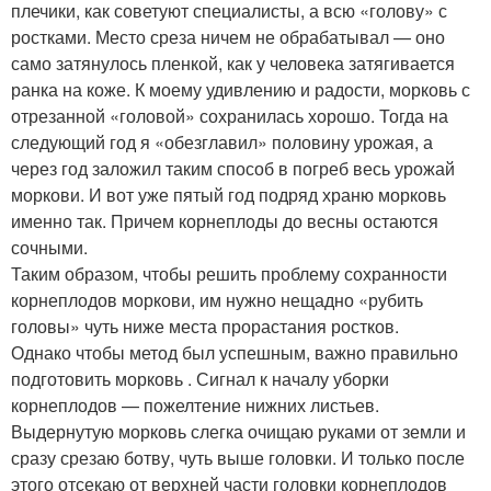
плечики, как советуют специалисты, а всю «голову» с
ростками. Место среза ничем не обрабатывал — оно
само затянулось пленкой, как у человека затягивается
ранка на коже. К моему удивлению и радости, морковь с
отрезанной «головой» сохранилась хорошо. Тогда на
следующий год я «обезглавил» половину урожая, а
через год заложил таким способ в погреб весь урожай
моркови. И вот уже пятый год подряд храню морковь
именно так. Причем корнеплоды до весны остаются
сочными.
Таким образом, чтобы решить проблему сохранности
корнеплодов моркови, им нужно нещадно «рубить
головы» чуть ниже места прорастания ростков.
Однако чтобы метод был успешным, важно правильно
подготовить морковь . Сигнал к началу уборки
корнеплодов — пожелтение нижних листьев.
Выдернутую морковь слегка очищаю руками от земли и
сразу срезаю ботву, чуть выше головки. И только после
этого отсекаю от верхней части головки корнеплодов