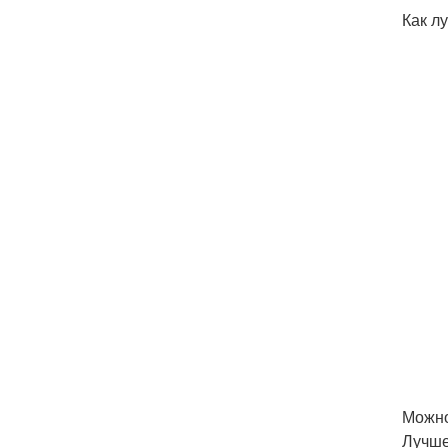
Как л
Можно
Лучше