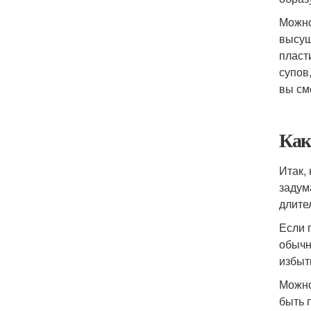
Можно
высуш
пласт
супов
вы см
Как
Итак,
задум
длите
Если 
обычн
избыт
Можно
быть 