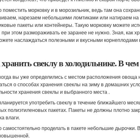
 поместить морковку и в морозильник, ведь там она сохран
иваем, нарезаем небольшими ломтиками или натираем на 
иковые пакеты или контейнеры. Такую морковку можете исп
, при этом размораживать ее заранее не нужно. Зная, как х
ожете наслаждаться полезными и вкусными корнеплодами в
 хранить свеклу в холодильнике. В чем
 когда вы уже определились с местом расположения овоща 
аться о способах хранения свеклы на зиму в домашних усло
льности хранения свеклы и выбранного места .
планируется употребить свеклу в течение ближайшего месяц
ых полиэтиленовых пакетах. Пакеты не должны плотно закры
ка влаги.
 самостоятельно проделать в пакете небольшие дырочки. В
повышенной.