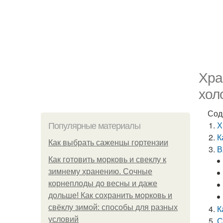
Хра
хол
Сод
Х
Популярные материалы
К
Как выбрать саженцы гортензии
В
Как готовить морковь и свеклу к
зимнему хранению. Сочные
корнеплоды до весны и даже
дольше! Как сохранить морковь и
свёклу зимой: способы для разных
К
условий
С