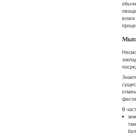
обычн
овоще
влаги
проце
Мыта
Несмо
закла
посре
Знает
сущес
отмеч
фести
В час
зем
так
бол