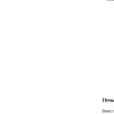
Немы
Вмест