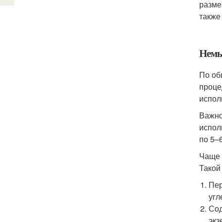
разме
также
Немы
По об
проце
испол
Важно
испол
по 5–6
Чаще 
Такой
Пер
угл
Сод
экз