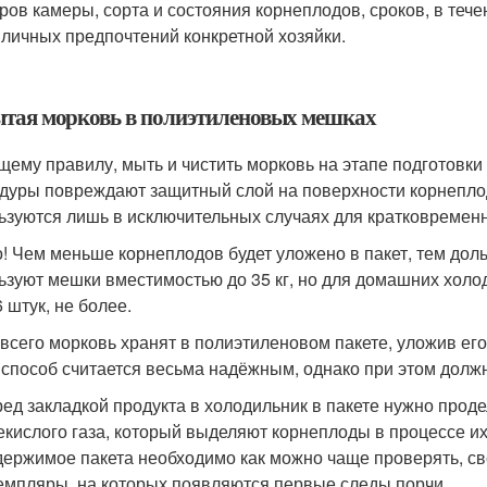
ров камеры, сорта и состояния корнеплодов, сроков, в теч
 личных предпочтений конкретной хозяйки.
тая морковь в полиэтиленовых мешках
щему правилу, мыть и чистить морковь на этапе подготовки 
дуры повреждают защитный слой на поверхности корнеплодо
ьзуются лишь в исключительных случаях для кратковременн
! Чем меньше корнеплодов будет уложено в пакет, тем до
ьзуют мешки вместимостью до 35 кг, но для домашних холо
 штук, не более.
всего морковь хранят в полиэтиленовом пакете, уложив его
 способ считается весьма надёжным, однако при этом долж
ед закладкой продукта в холодильник в пакете нужно прод
екислого газа, который выделяют корнеплоды в процессе их
ержимое пакета необходимо как можно чаще проверять, св
емпляры, на которых появляются первые следы порчи.