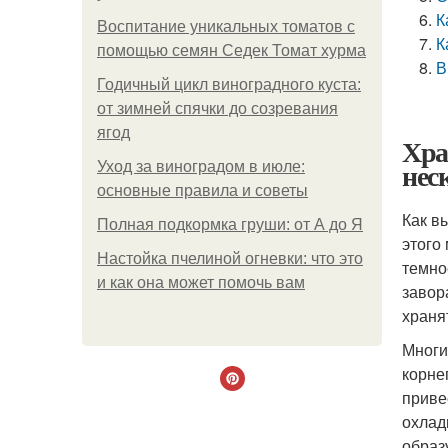
К
Воспитание уникальных томатов с
К
помощью семян Седек Томат хурма
В
Годичный цикл виноградного куста:
от зимней спячки до созревания
ягод
Хра
нес
Уход за виноградом в июле:
основные правила и советы
Как в
Полная подкормка груши: от А до Я
этого
Настойка пчелиной огневки: что это
темно
и как она может помочь вам
завор
храня
Многи
корне
приве
охлад
образ