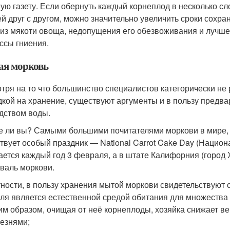
ую газету. Если обернуть каждый корнеплод в несколько сло
й друг с другом, можно значительно увеличить сроки сохр
 из мякоти овоща, недопущения его обезвоживания и лучш
ссы гниения.
я морковь
тря на то что большинство специалистов категорически не
дкой на хранение, существуют аргументы и в пользу предва
дством воды.
е ли вы? Самыми большими почитателями моркови в мире, 
твует особый праздник — National Carrot Cake Day (Национ
ается каждый год 3 февраля, а в штате Калифорния (город
валь моркови.
тности, в пользу хранения мытой моркови свидетельствуют
ля является естественной средой обитания для множества 
им образом, очищая от неё корнеплоды, хозяйка снижает 
езнями;