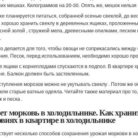
их мешках. Килограммов на 20-30. Опять же, мешок нельзя 
же планируется питаться, собранной осенью свеклой, до вес
 хорошо хранить свеклу в деревянных ящиках, проложенны
сной золой , стружкой мела, древесными опилками, песком
.
то делается для того, чтобы овощи не соприкасались между 
ния. Песок, перед использованием, необходимо хорошо про
е ящики с корнеплодами спускаются в подпол. В квартире х
не. Балкон должен быть застекленным.
ступления морозов можно не укутывать свеклу . Потом же о
цели старые ватные одеяла. Читайте также материал про то,
 и песка .
ет морковь в холодильнике. Как хран
овиях в квартире в холодильнике
твует несколько способов сохранения урожая моркови в хо