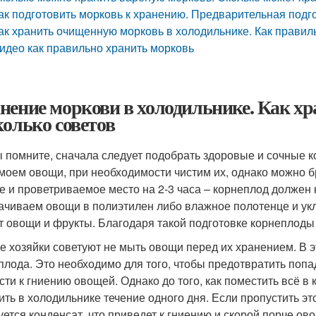
ак подготовить морковь к хранению. Предварительная подго
ак хранить очищенную морковь в холодильнике. Как правил
идео как правильно хранить морковь
нение моркови в холодильнике. Как хр
колько советов
ы помните, сначала следует подобрать здоровые и сочные 
 моем овощи, при необходимости чистим их, однако можно 
е и проветриваемое место на 2-3 часа – корнеплод должен
ачиваем овощи в полиэтилен либо влажное полотенце и ук
т овощи и фрукты. Благодаря такой подготовке корнеплоды 
е хозяйки советуют не мыть овощи перед их хранением. В э
плода. Это необходимо для того, чтобы предотвратить попад
сти к гниению овощей. Однако до того, как поместить всё в
ить в холодильнике течение одного дня. Если пропустить эт
уется конденсат, что приведет к гниению и скорой порче ов