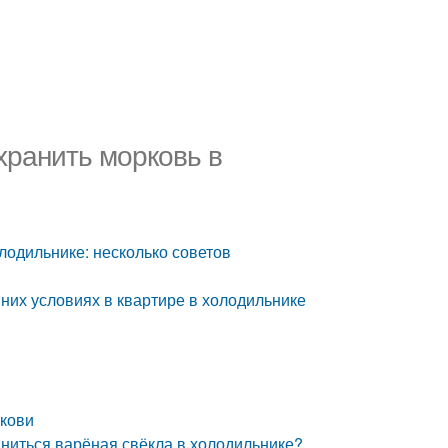
хранить морковь в
лодильнике: несколько советов
них условиях в квартире в холодильнике
ркови
ниться варёная свёкла в холодильнике?