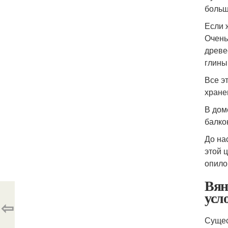
больш
Если 
Очень
древе
глины
Все э
хране
В дом
балко
До на
этой 
опилок
Вян
усл
⇦
Сущес