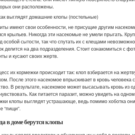
торых они расположены.
как выглядят домашние клопы (постельные)
иты имеют свои особенности, не присущие другим насеком
ся крыльев. Никогда эти насекомые не умели прыгать. Кру
д особой сытости, так что спутать их с клещами невозможно
ок делится на два подразделения. Стоит ознакомиться с фото
иты и кусают своих жертв.
цесс их кормежки происходит так: клоп взбирается на жерт
ком. После этого насекомое впрыскивает в кровь человека
тво. В результате, насекомое может высасывать кровь из од
 чувствовать. Как питается паразит, можно увидеть на одно
жки клопы выглядят устрашающе, ведь помимо хоботка они 
е “пищи”.
да в доме берутся клопы
, как выглядят вредители и обнаружив их у себя в постели, 