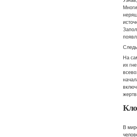
Многи
неряш
источ
Запол
появл
Следы
На са
их гн
всево
начал
включ
жертв
Кло
В мир
челов