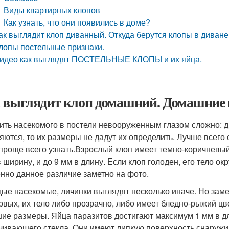
Виды квартирных клопов
Как узнать, что они появились в доме?
ак выглядит клоп диванный. Откуда берутся клопы в диван
лопы постельные признаки.
идео как выглядят ПОСТЕЛЬНЫЕ КЛОПЫ и их яйца.
 выглядит клоп домашний. Домашние 
ить насекомого в постели невооруженным глазом сложно: дн
яются, то их размеры не дадут их определить. Лучше всего 
проще всего узнать.Взрослый клоп имеет темно-коричневый
 ширину, и до 9 мм в длину. Если клоп голоден, его тело ок
нно данное различие заметно на фото.
ые насекомые, личинки выглядят несколько иначе. Но замет
рвых, их тело либо прозрачно, либо имеет бледно-рыжий ц
ие размеры. Яйца паразитов достигают максимум 1 мм в дл
чивающего стекла. Они имеют липкую поверхность снаружи,