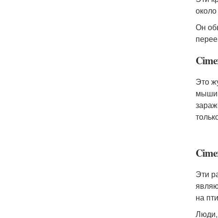
около
Он об
перее
Cime
Это ж
мыши 
зараж
тольк
Cime
Эти р
являю
на пт
Люди,