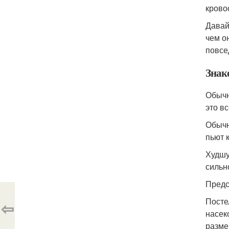
крово
Давай
чем о
повсе
Знак
Обычн
это в
Обычн
пьют 
Худшу
сильн
Предс
Посте
⇦
насек
разме