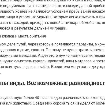
е недоумевают: и в квартире чисто, и соседи данной пробле
ливость хозяев не являются условием пребывания насеком
ник пищи и укромные укрытия, которые легко отыскать в ка
зают от соседей, приходят с новой антикварной мебелью, п
яются в результате дальней миграции.
 клопов и места обитания
мом деле путей, через которые появляются паразиты, множ
ездования в доме, сложно. Поэтому не нужно тратить времен
зможными методами. А для этого нужно найти все их гнезда 
а нужно осмотреть каркасы кроватей, швы матрасов и пост
ая плинтусы, щели и шкафы. Вредители могут жить где угод
.
пы виды. Все возможные разновидности
е существует более 40 тысяч видов различных клопиков, одна
ека или животных. Среди этих сорока тысяч выделяют более