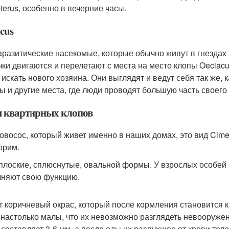
terus, особенно в вечерние часы.
cus
аразитические насекомые, которые обычно живут в гнездах л
чки двигаются и перелетают с места на место клопы Oeciacu
искать нового хозяина. Они выглядят и ведут себя так же, к
ы и другие места, где люди проводят большую часть своего
 квартирных клопов
ровосос, который живет именно в наших домах, это вид Cimex
орим.
плоские, сплюснутые, овальной формы. У взрослых особей е
няют свою функцию.
 коричневый окрас, который после кормления становится к
 настолько малы, что их невозможно разглядеть невооружен
 составляет 3-6 мм, а после еды их распухшее от крови тело