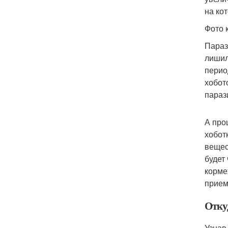
на ко
Фото 
Параз
лишил
перио
хобот
параз
А про
хобот
вещес
будет
корме
прием
Отку
Узнав