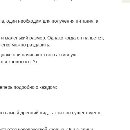
ла, один необходим для получения питания, а
и маленький размер. Однако когда он напьется,
легко можно раздавить.
днако они начинают свою активную
тся кровососы ?).
еперь подробно о каждом:
 самый древний вид, так как он существует в
таются человеческой кровью. Они в длину