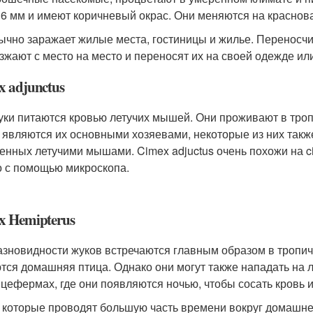
 6 мм и имеют коричневый окрас. Они меняются на краснов
ычно заражает жилые места, гостиницы и жилье. Переносчи
зжают с место на место и переносят их на своей одежде или
x adjunctus
уки питаются кровью летучих мышей. Они проживают в тропи
являются их основными хозяевами, некоторые из них такж
енных летучими мышами. Cimex adjuctus очень похожи на cim
о с помощью микроскопа.
x Hemipterus
азновидности жуков встречаются главным образом в тропич
тся домашняя птица. Однако они могут также нападать на
ицефермах, где они появляются ночью, чтобы сосать кровь из
 которые проводят большую часть времени вокруг домашней