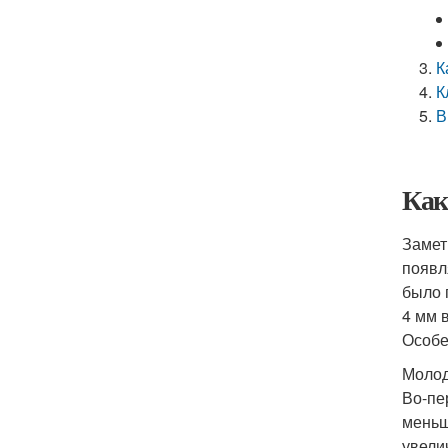
К
К
В
Как
Замет
появл
было 
4 мм в
Особе
Молод
Во-пе
меньш
увели