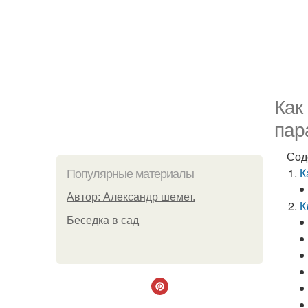
Как
пар
Сод
К
Популярные материалы
Автор: Александр шемет.
К
Беседка в сад