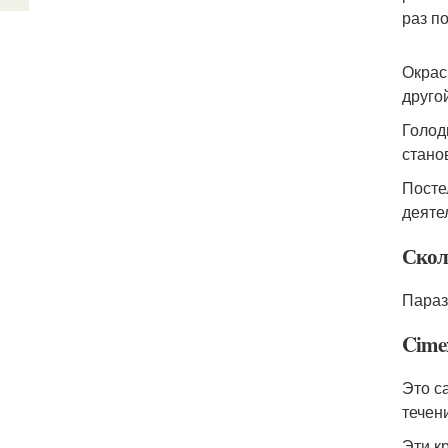
раз п
Окрас
друго
Голод
стано
Посте
деяте
Скол
Параз
Cimex
Это с
течен
Эти к