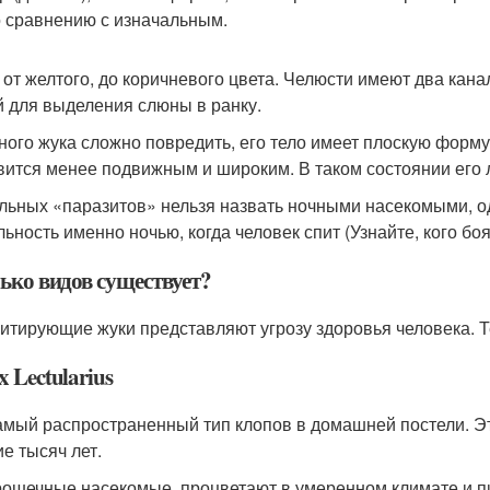
о сравнению с изначальным.
 от желтого, до коричневого цвета. Челюсти имеют два кана
й для выделения слюны в ранку.
ного жука сложно повредить, его тело имеет плоскую форму 
вится менее подвижным и широким. В таком состоянии его 
льных «паразитов» нельзя назвать ночными насекомыми, о
льность именно ночью, когда человек спит (Узнайте, кого боя
ько видов существует?
итирующие жуки представляют угрозу здоровья человека. Т
 Lectularius
амый распространенный тип клопов в домашней постели. Это
ие тысяч лет.
рошечные насекомые, процветают в умеренном климате и пи