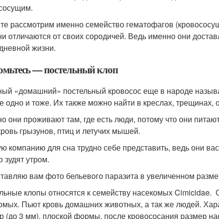
сосущим.
те рассмотрим именно семейство гематофагов (кровососущи
ни отличаются от своих сородичей. Ведь именно они достав
дневной жизни.
омьтесь — постельный клоп
ый «домашний» постельный кровосос еще в народе называ
се одно и тоже. Их также можно найти в креслах, трещинах, о
о они проживают там, где есть люди, потому что они питаю
кровь грызунов, птиц и летучих мышей.
ю компанию для сна трудно себе представить, ведь они вас 
о зудят утром.
тавляю вам фото бельевого паразита в увеличенном разме
льные клопы относятся к семейству насекомых Cimicidae. 
омых. Пьют кровь домашних животных, а так же людей. Ха
р (до 3 мм), плоской формы, после кровососания размер нас