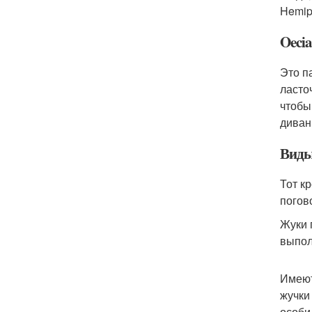
Hemip
Oecia
Это п
ласто
чтобы 
диван
Виды
Тот к
погов
Жуки 
выпол
Имеют
жучки
особи