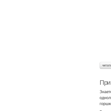
читат
При
Знает
однол
горшк