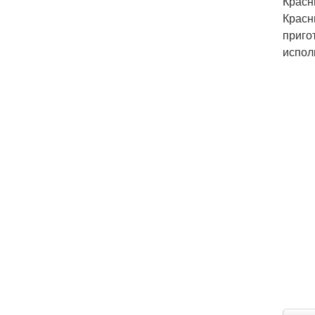
Красн
Красн
приго
испол