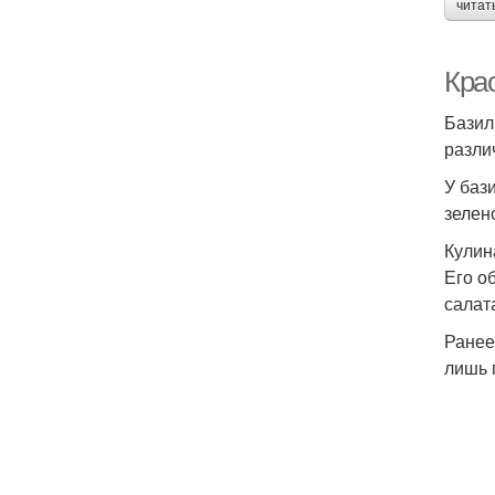
читат
Кра
Базил
разли
У баз
зелен
Кулин
Его о
салат
Ранее
лишь 