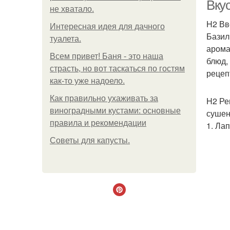
Вку
не хватало.
H2 Вв
Интересная идея для дачного
Базил
туалета.
арома
Всем привет! Баня - это наша
блюд,
страсть, но вот таскаться по гостям
рецеп
как-то уже надоело.
Как правильно ухаживать за
H2 Ре
виноградными кустами: основные
сушены
правила и рекомендации
1. Ла
Советы для капусты.