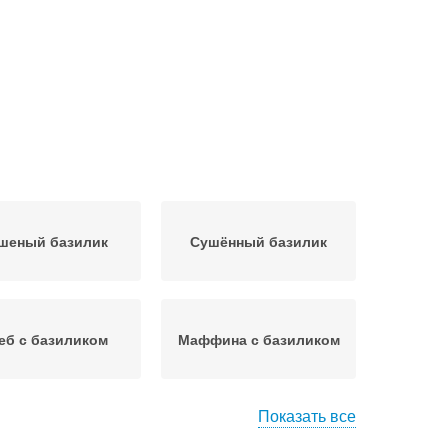
шеный базилик
Сушённый базилик
еб с базиликом
Маффина с базиликом
Показать все
Базилик в домашних
илик на барбекю