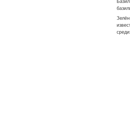
Базил
базил
Зелён
извес
среди