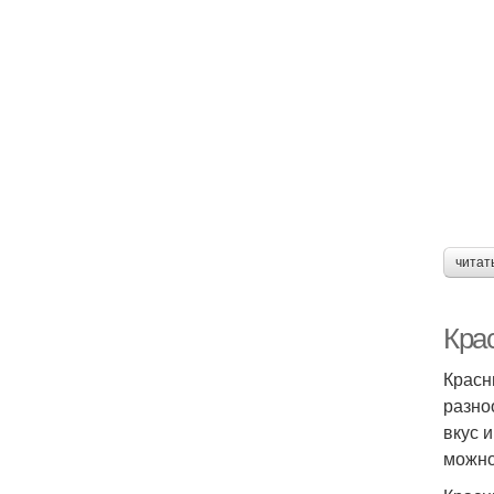
Ба
К
читат
Кра
Красн
разно
вкус 
можно