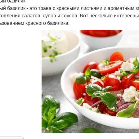
ый базилик
ый базилик - это трава с красными листьями и ароматным з
товления салатов, супов и соусов. Вот несколько интересн
ьзованием красного базилика: