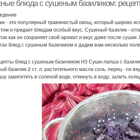
сные блюда с сушеным базиликом: рецеп
едение
ик - это популярный травянистый овощ, который широко ис
Базилик с оливковым
Базилик на зиму
Ба
том и придает блюдам особый вкус. Сушеный базилик - от
маслом
 так как он сохраняет свой аромат и вкус даже после сушки
тах блюд с сушеным базиликом и дадим вам несколько поле
Песто из базилика
Базилик с петрушкой
Адж
цепты блюд с сушеным базиликом H3 Суши-лапша с базилико
й базилик 2 ст. л. растительного масла соль, перец - по вк
пшу закипятить в соленой воде, откинуть в воду, залить холо
Ис
Салат с базиликом
Суп с базиликом
Базилик в суп
Базилик с чем
Блю