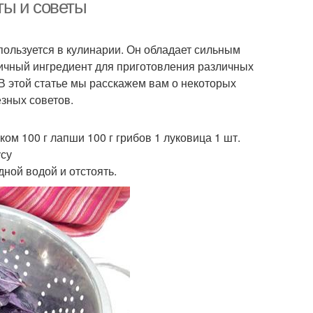
условиях
ты и советы
пользуется в кулинарии. Он обладает сильным
зилик с уксусом
Заготовка из базилика
личный ингредиент для приготовления различных
. В этой статье мы расскажем вам о некоторых
зных советов.
ика с базиликом
Базилик на пару
м 100 г лапши 100 г грибов 1 луковица 1 шт.
усу
дной водой и отстоять.
пользование в
Базилик в салат
кулинарии
да с базиликом
Свежий базилик