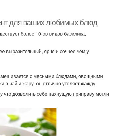
ент для ваших любимых блюд
ествует более 10-ов видов базилика,
лее выразительный, ярче и сочнее чем у
но смешивается с мясными блюдами, овощными
и в чай и жару он отлично утоляет жажду.
у что дозволить себе пахнущую приправу могли