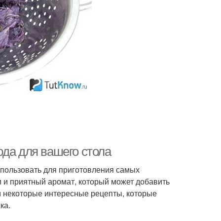
Базилик при
илик для мужчин
беременности
Применение в
Фиолетовый базилик
кулинарии
илик в десертах
Салаты с базиликом
юда для вашего стола
использовать для приготовления самых
 и приятный аромат, который может добавить
им некоторые интересные рецепты, которые
ка.