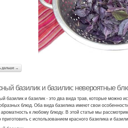
Лимонный базилик
Базилик для женщин
Баз
зилик для похудения
Рецепты с базиликом
онсервированный
Заготовки с базиликом
Баз
базилик
ь дальше →
сный базилик и базилик: невероятные бл
ый базилик и базилик - это два вида трав, которые можно 
образных блюд. Оба вида базилика имеют свои особенности
и ароматность к любому блюду. В этой статье мы рассмотр
 приготовить с использованием красного базилика и базили