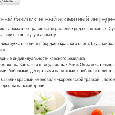
ь дальше →
сный базилик: новый ароматный ингреди
ик – ароматное травянистое растение рода яснотковых. Сущ
чающихся по вкусу и аромату.
илика зубчатые листья бордово-красного цвета. Вкус наибо
ого.
арные индивидуальности красного базилика
божают на Кавказе и в государствах Азии. Он замечатель
ами, бобовыми, десертными напитками, прибавляют листочк
 базилик красный именовали «королевской травкой», потом
персоны царской крови.