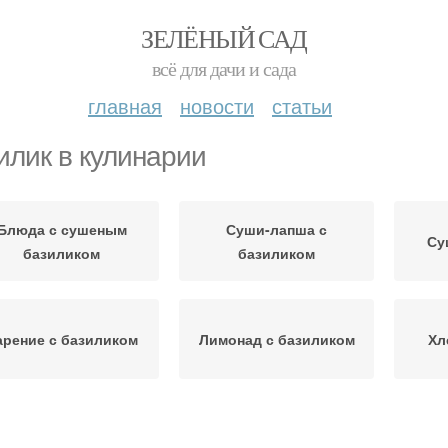
ЗЕЛЁНЫЙ САД
всё для дачи и сада
главная
новости
статьи
илик в кулинарии
Блюда с сушеным
Суши-лапша с
Су
базиликом
базиликом
арение с базиликом
Лимонад с базиликом
Хл
Песто с базиликом
Соус с базиликом
Баз