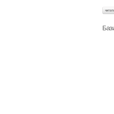
читат
Баз