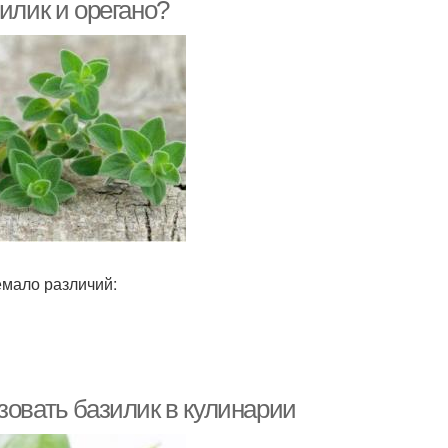
илик и орегано?
мало различий:
зовать базилик в кулинарии