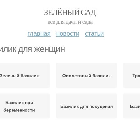
ЗЕЛЁНЫЙ САД
всё для дачи и сада
главная
новости
статьи
илик для женщин
Зеленый базилик
Фиолетовый базилик
Тр
Базилик при
Базилик для похудения
Бази
беременности
Сушеный базилик
Блюда с базиликом
Ли