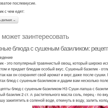
оватое послевкусие.
ик с чем едят:
ь дальше →
 может заинтересовать
сные блюда с сушеным базиликом: рецеп
едение
ик - это популярный травянистый овощ, который широко ис
том и придает блюдам особый вкус. Сушеный базилик - от
 так как он сохраняет свой аромат и вкус даже после сушки
тах блюд с сушеным базиликом и дадим вам несколько поле
цепты блюд с сушеным базиликом H3 Суши-лапша с базилико
й базилик 2 ст. л. растительного масла соль, перец - по вк
пшу закипятить в соленой воде, откинуть в воду, залить холо