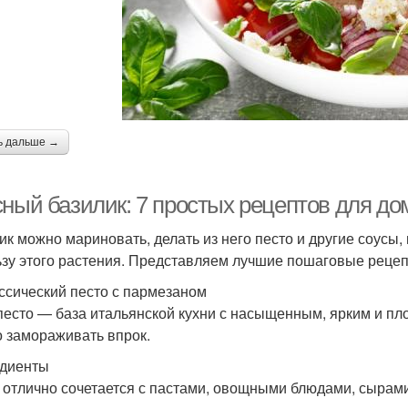
ь дальше →
сный базилик: 7 простых рецептов для до
ик можно мариновать, делать из него песто и другие соусы, 
ьзу этого растения. Представляем лучшие пошаговые рецепт
ассический песто с пармезаном
песто — база итальянской кухни с насыщенным, ярким и пло
 замораживать впрок.
диенты
 отлично сочетается с пастами, овощными блюдами, сырами