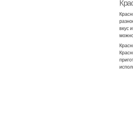
Кра
Красн
разно
вкус 
можно
Красн
Красн
приго
испол