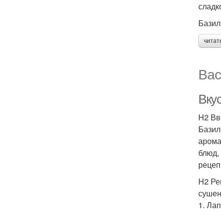
сладк
Базил
читат
Вас
Вку
H2 Вв
Базил
арома
блюд,
рецеп
H2 Ре
сушены
1. Ла