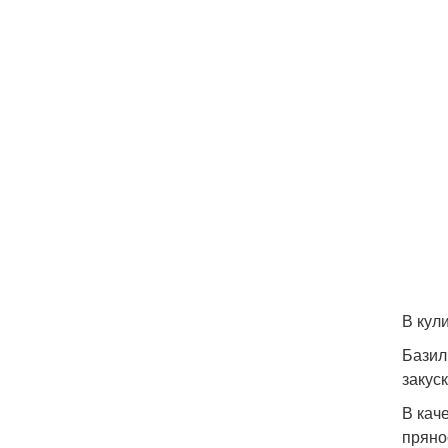
В кул
Базил
закус
В кач
пряно