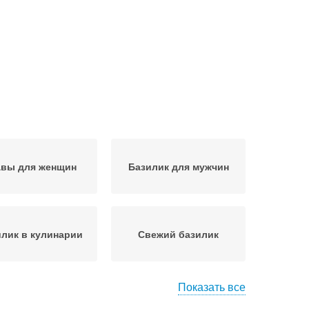
авы для женщин
Базилик для мужчин
лик в кулинарии
Свежий базилик
Показать все
монный базилик
Базилик на зиму