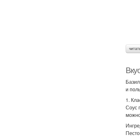
читат
Вку
Базил
и пол
1. Кл
Соус 
можно
Ингре
Песто