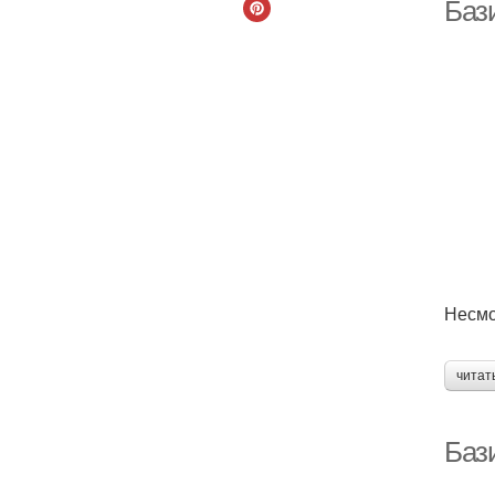
Бази
Р
Несмо
читат
Баз