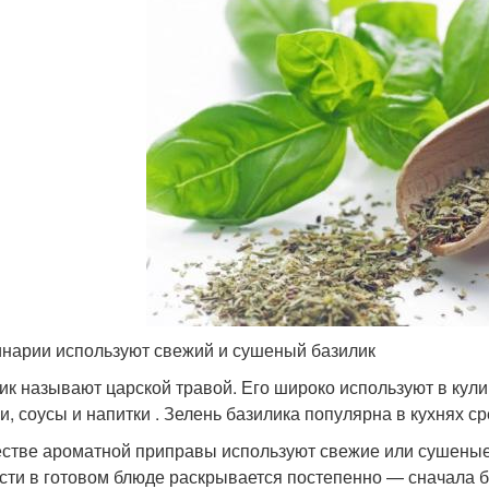
инарии используют свежий и сушеный базилик
ик называют царской травой. Его широко используют в кули
ки, соусы и напитки . Зелень базилика популярна в кухнях с
естве ароматной приправы используют свежие или сушеные л
сти в готовом блюде раскрывается постепенно — сначала ба