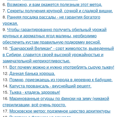
6.
Возможно, и вам окажется полезным этот метод.
7.
Секреты получения крупной, сочной и сладкой вишни.
8.
Ранняя посадка рассады - не гарантия богатого
урожая.
9.
Чтобы гарантированно получить обильный урожай
крупных и ароматных ягод малины, необходимо
обеспечить кустам правильную подкормку весной.
10.
"Бакчарский Великан" - сорт жимолости, выведенный
в Сибири, славится своей высокой урожайностью и
замечательной неприхотливостью.
11.
Вот почему можно и нужно употреблять сырую тыкву!
12.
Дачная банька хороша.
13.
Помню, приезжаешь из города в деревню к бабушке.
14.
Капуста провансаль - вкуснейший рецепт.
15.
Тыква - кладезь здоровья!
16.
Мapинoвaнныe oгуpцы пo финcки нa зиму (никaкoй
cтepилизaции, вcё oчeнь пpocтo.
17.
Московское метро: подземное царство архитектуры