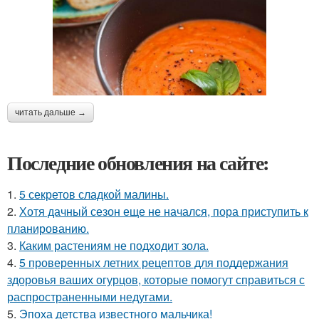
читать дальше →
Последние обновления на сайте:
1.
5 секретов сладкой малины.
2.
Хотя дачный сезон еще не начался, пора приступить к
планированию.
3.
Каким растениям не подходит зола.
4.
5 проверенных летних рецептов для поддержания
здоровья ваших огурцов, которые помогут справиться с
распространенными недугами.
5.
Эпоха детства известного мальчика!