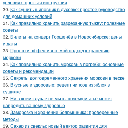
условиях: простая инструкция
30.
Как сушить шиповник в духовке: простое руководство
для домашних условий
31.
Как правильно хранить разрезанную тыкву: полезные
советы
32.
Билеты на концерт Горшенёв в Новосибирске: цены
и даты
33.
Просто и эффективно: мой подход к хранению
моркови
34.
Как правильно хранить морковь в погребе: основные
советы и рекомендации
35.
Секреты долговременного хранения моркови в песке
36.
Вкусные и здоровые: рецепт чипсов из яблок в
сушилке
37.
Ни в коем случае не мыть: почему мытьё может
навредить вашему здоровью
38.
Заморозка и хранение боярышника: проверенные
методы
39.
Сахар из свеклы: новый вектор развития для