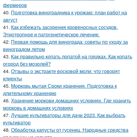
фермеров
40.
Подготовка виноградника к урожаю: план работ на
август
41.
Как избежать засорения кровеносных сосудов.
Этиотропное и патогенетическое лечение.
42.
Первая помощь для винограда: советы по уходу за
виноградом летом
43.
Как правильно копать лопатой на грядках. Как копать
огород без мозолей?
44.
Отзывы о экстракте восковой моли: что говорят
клиенты
45.
Морковь мытая Сроки хранения. Подготовка к
длительному хранению
46.
Хранение моркови домашних условиях. Где хранить
морковь в домашних условиях
47.
Лучшие культиваторы для дачи 2023. Как выбрать
культиватор
48.
Обработка капусты от гусениц. Народные средства