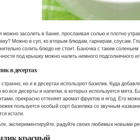
я можно засолить в банке, прослаивая солью и плотно утра
овку? Можно в суп, ко вторым блюдам, гарнирам, соусам. Гла
нительно солить блюдо не стоит. Баночка с таким соленьем
нности под крышку можно налить немного подсолнечного ил
ик в десертах
и странно, но и в десертах используют базилик. Куда добавл
 во все десерты и напитки, в которых используется мята. 
ктами, прекрасно оттеняет аромат фруктов и ягод. Его мож
оежек пользуется особый сорт базилика со звучным назва
тся кстати.
ьте, экспериментируйте, радуйте своих любимых новыми р
илик красный