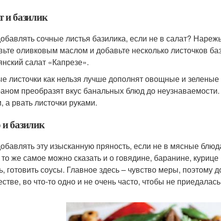
т и базилик
добавлять сочные листья базилика, если не в салат? Нареж
вьте оливковым маслом и добавьте несколько листочков баз
янский салат «Капрезе».
е листочки как нельзя лучше дополнят овощные и зеленые с
аном преобразят вкус банальных блюд до неузнаваемости.
, а рвать листочки руками.
 и базилик
добавлять эту изысканную пряность, если не в мясные блюд
, то же самое можно сказать и о говядине, баранине, курице
ь, готовить соусы. Главное здесь – чувство меры, поэтому 
стве, во что-то одно и не очень часто, чтобы не приедалась