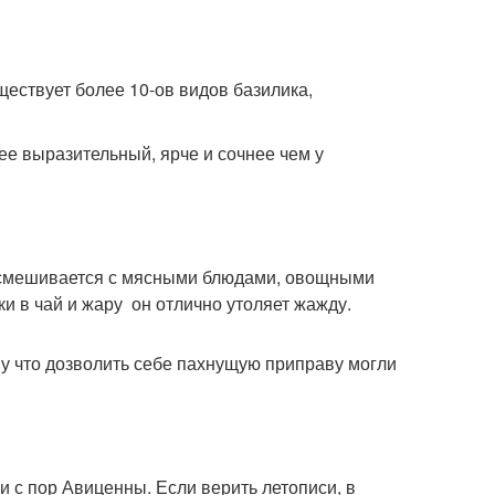
ествует более 10-ов видов базилика,
лее выразительный, ярче и сочнее чем у
но смешивается с мясными блюдами, овощными
и в чай и жару он отлично утоляет жажду.
у что дозволить себе пахнущую приправу могли
 с пор Авиценны. Если верить летописи, в