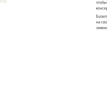
чтобы
консе
Базил
на ск
лимон