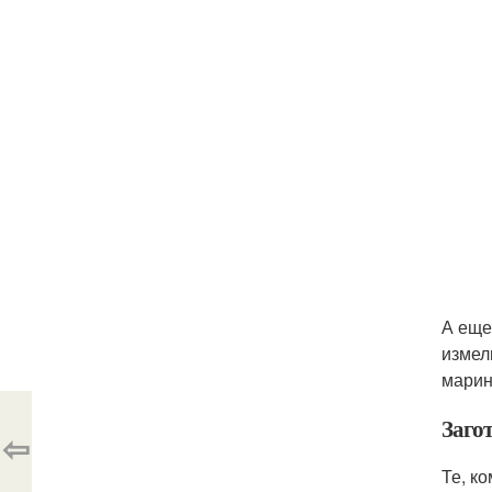
А еще
измел
марин
Заго
⇦
Те, к