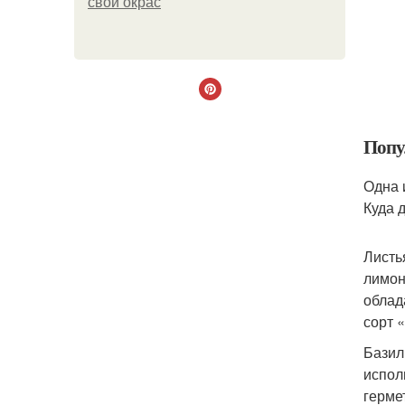
свой окрас
Попу
Одна 
Куда 
Листь
лимон
облад
сорт 
Базил
испол
герме