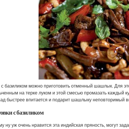
 с базиликом можно приготовить отменный шашлык. Для эт
ьченным на терке луком и этой смесью промазать каждый 
ад быстрее впитается и подарит шашлыку неповторимый вк
товки с базиликом
ому ну уж очень нравится эта индийская пряность, могут зад