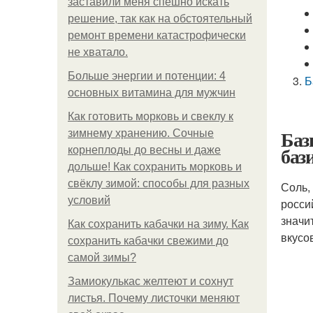
заставили меня спешно искать
решение, так как на обстоятельный
ремонт времени катастрофически
не хватало.
Больше энергии и потенции: 4
Б
основных витамина для мужчин
Как готовить морковь и свеклу к
Баз
зимнему хранению. Сочные
баз
корнеплоды до весны и даже
дольше! Как сохранить морковь и
свёклу зимой: способы для разных
Соль,
условий
росси
значи
Как сохранить кабачки на зиму. Как
вкусо
сохранить кабачки свежими до
самой зимы?
Замиокулькас желтеют и сохнут
листья. Почему листочки меняют