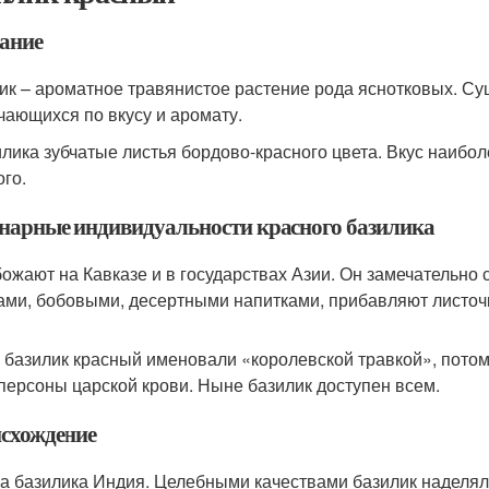
ание
ик – ароматное травянистое растение рода яснотковых. Сущ
чающихся по вкусу и аромату.
илика зубчатые листья бордово-красного цвета. Вкус наибо
ого.
нарные индивидуальности красного базилика
божают на Кавказе и в государствах Азии. Он замечатель
ами, бобовыми, десертными напитками, прибавляют листочк
 базилик красный именовали «королевской травкой», потом
персоны царской крови. Ныне базилик доступен всем.
схождение
а базилика Индия. Целебными качествами базилик наделяли