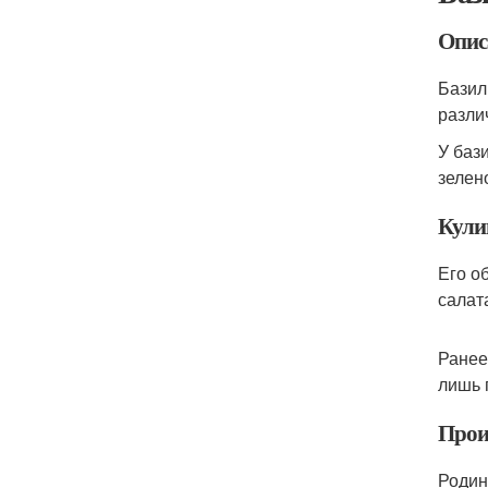
Опис
Базил
разли
У баз
зелен
Кули
Его о
салат
Ранее
лишь 
Прои
Родин