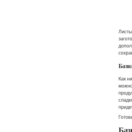
Листь
загот
допол
сохра
Базил
Как н
можно
проду
сладк
приде
Готов
Баз