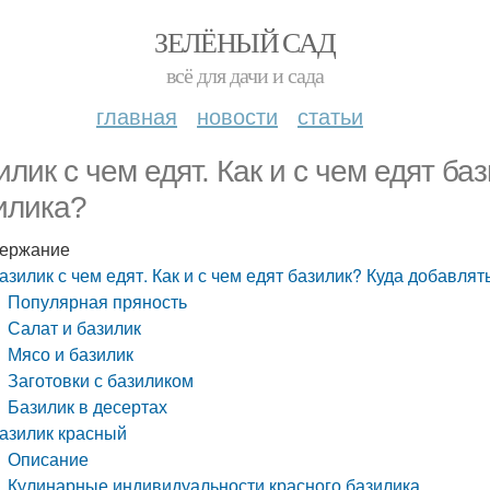
ЗЕЛЁНЫЙ САД
всё для дачи и сада
главная
новости
статьи
илик с чем едят. Как и с чем едят ба
илика?
ержание
азилик с чем едят. Как и с чем едят базилик? Куда добавлят
Популярная пряность
Салат и базилик
Мясо и базилик
Заготовки с базиликом
Базилик в десертах
азилик красный
Описание
Кулинарные индивидуальности красного базилика