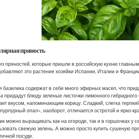
лярная пряность
из пряностей, которые пришли в российскую кухню главным 
добавляют это растение хозяйки Испании, Италии и Франции
я базилика содержат в себе много эфирных масел, что прид
а придадут блюду зеленые листочки лимонного гибридного б
ает вкусом, напоминающим корицу. Сладкий, слегка терпкий 
«пурпурный опал», наоборот, отличается остротой и ярко-к
ик можно выращивать как на огороде, так и в горшочках у с
ьзовать свежую зелень. А можно просто купить сушеную прян
тичной посуде.