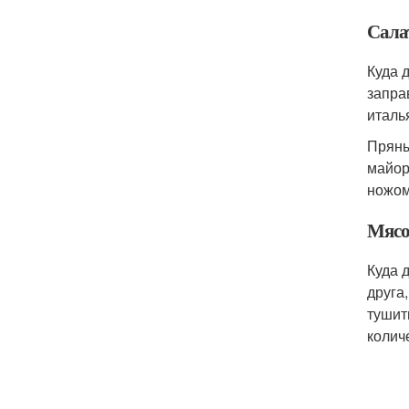
Сала
Куда 
запра
италь
Пряны
майор
ножом
Мясо
Куда 
друга
тушит
количе