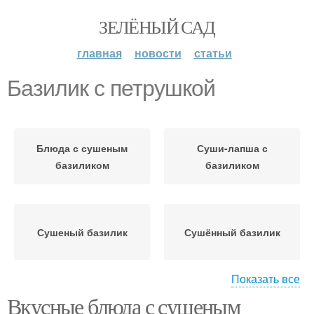
ЗЕЛЁНЫЙ САД
главная
новости
статьи
Базилик с петрушкой
Блюда с сушеным
Суши-лапша с
базиликом
базиликом
Сушеный базилик
Сушённый базилик
Показать все
Вкусные блюда с сушеным
Базилик в кулинарии
Варение с базиликом