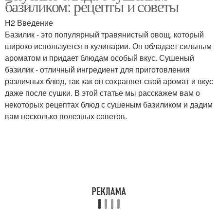
базиликом: рецепты и советы
H2 Введение
Базилик - это популярный травянистый овощ, который
широко используется в кулинарии. Он обладает сильным
Лимонад с базиликом
Хлеб с базиликом
ароматом и придает блюдам особый вкус. Сушеный
базилик - отличный ингредиент для приготовления
различных блюд, так как он сохраняет свой аромат и вкус
даже после сушки. В этой статье мы расскажем вам о
Маффина с базиликом
Песто с базиликом
некоторых рецептах блюд с сушеным базиликом и дадим
вам несколько полезных советов.
Соус с базиликом
Базилик на барбекю
Базилик в домашних
Базилик на зиму
условиях