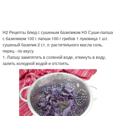
Базилик с оливковым
Базилик с уксусом
маслом
H2 Рецепты блюд с сушеным базиликом H3 Суши-лапша
с базиликом 100 г лапши 100 г грибов 1 луковица 1 шт.
сушеный базилик 2 ст. л. растительного масла соль,
Заготовка из базилика
Песто из базилика
перец - по вкусу
1. Лапшу закипятить в соленой воде, откинуть в воду,
залить холодной водой и отстоять.
Аджика с базиликом
Базилик на пару
Базилик с чем
Базилик в суп